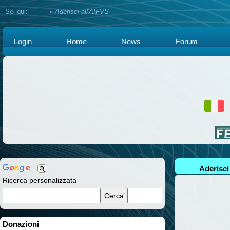
Sei qui:
Home
»
Aderisci all'AIFVS
Login
Home
News
Forum
Aderisci
Ricerca personalizzata
Donazioni