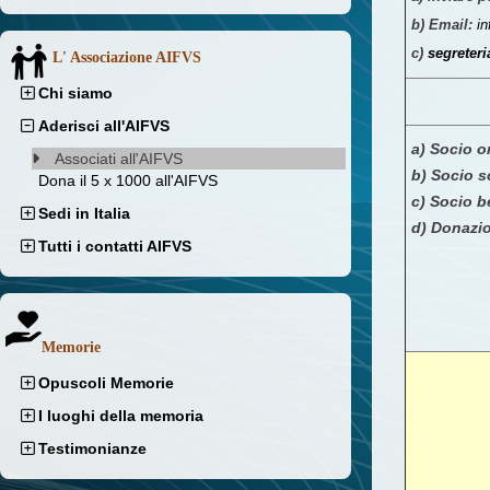
b)
Email:
in
c)
segreter
L' Associazione AIFVS
Chi siamo
Aderisci all'AIFVS
a) Socio o
Associati all'AIFVS
b) Socio s
Dona il 5 x 1000 all'AIFVS
c) Socio b
Sedi in Italia
d) Donazi
Tutti i contatti AIFVS
Memorie
Opuscoli Memorie
I luoghi della memoria
Testimonianze