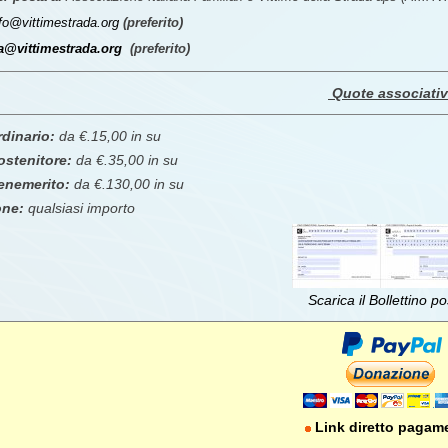
fo@vittimestrada.org
(preferito)
ia@vittimestrada.org
(preferito)
Quote associati
rdinario:
da €.15,00 in su
ostenitore:
da €.35,00 in su
enemerito:
da €.130,00 in su
one:
qualsiasi importo
Scarica il Bollettino po
Link diretto pagam