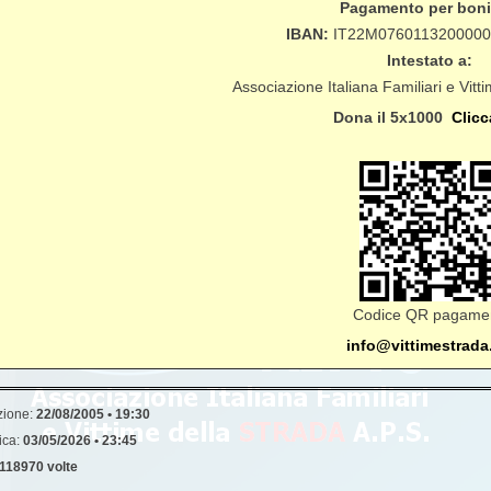
Pagamento per boni
IBAN:
IT22M076011320000
Intestato a:
Associazione Italiana Familiari e Vit
Dona il 5x1000
Clicc
Codice QR pagamen
info@vittimestrada
zione:
22/08/2005 • 19:30
ica:
03/05/2026 • 23:45
118970 volte