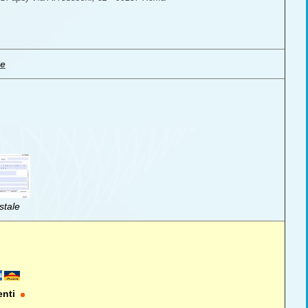
ve
stale
enti