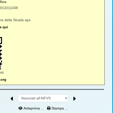
fico
0013211438
time della Strada aps
a qui
ti
.org
Anteprima ...
Stampa ...