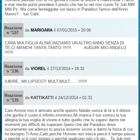
e mai niente potrà prendere il posto che hai tu nel mio cuore.Te Jub.MM
MM.Ps Ma come festeggiate voi lassù in Paradiso l'arrivo dell'Anno
Nuovo?... tuo Catti.
Reazione
da
MARIOARA
il 07/01/2015 • 20:06
n °137
CARA MIA FIGLIA ALINA,INIZIAMO UN ALTRO ANNO SENZA DI
TE,CI MANCHI TANTA,TANTO !!!!!!!. AUGURI MIO ANGELO
!!!!!!!
Reazione
da
VIOREL
il 27/12/2014 • 18:32
n °136
IUBIRE, IMI LIPSESTI MULT,MULT.......!!!!!!!
Reazione
da
KATTIKATTI
il 24/12/2014 • 01:31
n °135
Caro Amore mio,è arrivato anche questo Natale senza di te e il dolore
che gonfia il cuore è infinito,immenso.Mi manca il tuo sorriso,la tua
allegria,la tua voglia di vivere e tutto quello che tu sapevi darmi nei
momenti più difficili da superare.Spero che dal Paradiso dove
sicuramente sei adesso tu possa essermi vicino e darmi la forza di cui
ho bisogno.Ti Amo,Catti,perchè l'Amore non inisce percè il tempo passa
o perchè si è così lontani,o perchè qualcuno non c'è più... Te Jub.mm