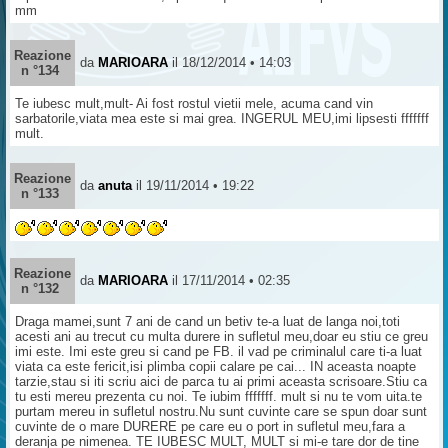
mm
Reazione
da
MARIOARA
il 18/12/2014 • 14:03
n °134
Te iubesc mult,mult- Ai fost rostul vietii mele, acuma cand vin
sarbatorile,viata mea este si mai grea. INGERUL MEU,imi lipsesti fffffff
mult.
Reazione
da
anuta
il 19/11/2014 • 19:22
n °133
Reazione
da
MARIOARA
il 17/11/2014 • 02:35
n °132
Draga mamei,sunt 7 ani de cand un betiv te-a luat de langa noi,toti
acesti ani au trecut cu multa durere in sufletul meu,doar eu stiu ce greu
imi este. Imi este greu si cand pe FB. il vad pe criminalul care ti-a luat
viata ca este fericit,isi plimba copii calare pe cai... IN aceasta noapte
tarzie,stau si iti scriu aici de parca tu ai primi aceasta scrisoare.Stiu ca
tu esti mereu prezenta cu noi. Te iubim fffffff. mult si nu te vom uita.te
purtam mereu in sufletul nostru.Nu sunt cuvinte care se spun doar sunt
cuvinte de o mare DURERE pe care eu o port in sufletul meu,fara a
deranja pe nimenea. TE IUBESC MULT, MULT si mi-e tare dor de tine