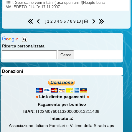
!!!!!!!. Sper ca ne vom intalni ( asa spun unii !)Noapte buna
.MALEDETO "LUI"e 17.11.2007.
5
[
1
2
3
4
6
7
8
9
10
]
Ricerca personalizzata
Donazioni
Link diretto pagamenti
Pagamento per bonifico
IBAN:
IT22M0760113200000013211438
Intestato a:
Associazione Italiana Familiari e Vittime della Strada aps