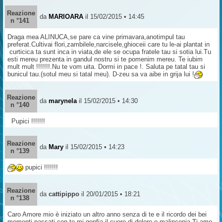
Reazione
da
MARIOARA
il 15/02/2015 • 14:45
n °141
Draga mea ALINUCA,se pare ca vine primavara,anotimpul tau
preferat.Cultivai flori,zambilele,narcisele,ghioceii care tu le-ai plantat in
curticica ta sunt inca in viata,de ele se ocupa fratele tau si sotia lui.Tu
esti mereu prezenta in gandul nostru si te pomenim mereu. Te iubim
mult mult !!!!!!!.Nu te vom uita. Dormi in pace !. Saluta pe tatal tau si
bunicul tau.(sotul meu si tatal meu). D-zeu sa va aibe in grija lui !
Reazione
da
marynela
il 15/02/2015 • 14:30
n °140
Pupici !!!!!!!
Reazione
da
Mary
il 15/02/2015 • 14:23
n °139
pupici !!!!!!!
Reazione
da
cattipippo
il 20/01/2015 • 18:21
n °138
Caro Amore mio è iniziato un altro anno senza di te e il ricordo dei bei
momenti passati con te mi gonfia il cuore di dolore e malinconia.Ti amo