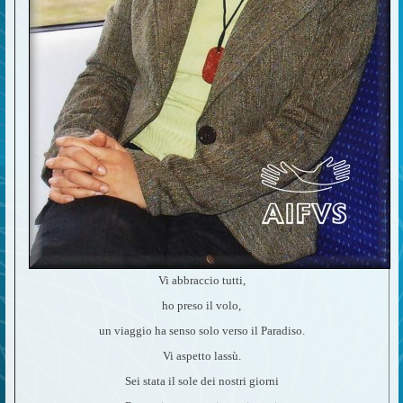
Vi abbraccio tutti,
ho preso il volo,
un viaggio ha senso solo verso il Paradiso.
Vi aspetto lassù.
Sei stata il sole dei nostri giorni