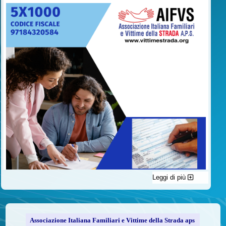
Leggi di più
C'è un modo di contribuire alle attività dell’A.I.F.V.S. a favore
delle vittime della strada e per dare giustizia ai superstiti ed ai
loro familiari che non costa nulla: devolvere il 5 per mille della
propria dichiarazione dei redditi all’A.I.F.V.S.
Associazione Italiana Familiari e Vittime della Strada aps