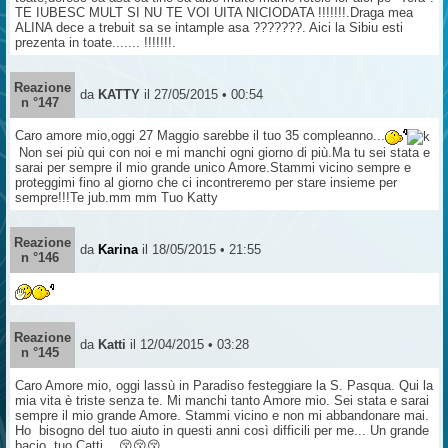
TE IUBESC MULT SI NU TE VOI UITA NICIODATA !!!!!!!.Draga mea
ALINA dece a trebuit sa se intample asa ???????. Aici la Sibiu esti
prezenta in toate....... !!!!!!!.
Reazione
da
KATTY
il 27/05/2015 • 00:54
n °147
Caro amore mio,oggi 27 Maggio sarebbe il tuo 35 compleanno...
Non sei più qui con noi e mi manchi ogni giorno di più.Ma tu sei stata e
sarai per sempre il mio grande unico Amore.Stammi vicino sempre e
proteggimi fino al giorno che ci incontreremo per stare insieme per
sempre!!!Te jub.mm mm Tuo Katty
Reazione
da
Karina
il 18/05/2015 • 21:55
n °146
Reazione
da
Katti
il 12/04/2015 • 03:28
n °145
Caro Amore mio, oggi lassù in Paradiso festeggiare la S. Pasqua. Qui la
mia vita è triste senza te. Mi manchi tanto Amore mio. Sei stata e sarai
sempre il mio grande Amore. Stammi vicino e non mi abbandonare mai.
Ho bisogno del tuo aiuto in questi anni così difficili per me... Un grande
bacio, tuo Catti... 😚😚😚