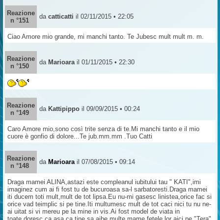
Reazione
da
catticatti
il 02/11/2015 • 22:05
n °151
Ciao Amore mio grande, mi manchi tanto. Te Jubesc mult mult m. m.
Reazione
da
Marioara
il 01/11/2015 • 22:30
n °150
Reazione
da
Kattipippo
il 09/09/2015 • 00:24
n °149
Caro Amore mio,sono così trite senza di te.Mi manchi tanto e il mio
cuore è gonfio di dolore...Te jub.mm.mm .Tuo Catti
Reazione
da
Marioara
il 07/08/2015 • 09:14
n °148
Draga mamei ALINA,astazi este compleanul iubitului tau " KATI",imi
imaginez cum ai fi fost tu de bucuroasa sa-l sarbatoresti.Draga mamei
iti ducem toti mult,mult de tot lipsa.Eu nu-mi gasesc linistea,orice fac si
orice vad teimplic si pe tine.Iti multumesc mult de tot caci nici tu nu ne-
ai uitat si vi mereu pe la mine in vis.Ai fost model de viata in
toate,doresc ca asa ca tine sa aibe multe mame fetele lor aici pe "Tera".