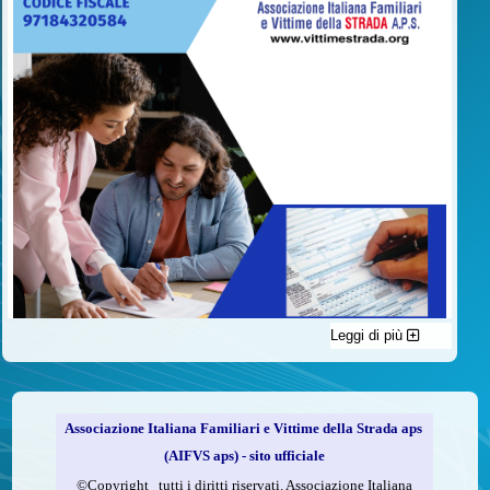
Leggi di più
C'è un modo di contribuire alle attività dell’A.I.F.V.S. a favore
delle vittime della strada e per dare giustizia ai superstiti ed ai
loro familiari che non costa nulla: devolvere il 5 per mille della
propria dichiarazione dei redditi all’A.I.F.V.S.
Associazione Italiana Familiari e Vittime della Strada aps
Come fare
(AIFVS aps) - sito ufficiale
1.
Compila la scheda CUD o del modello 730.
©​Copyright tutti i diritti riservati. Associazione Italiana