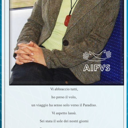
Vi abbraccio tutti,
ho preso il volo,
un viaggio ha senso solo verso il Paradiso.
Vi aspetto lassù.
Sei stata il sole dei nostri giorni