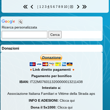
4
[
1
2
3
5
6
7
8
9
10
]
Ricerca personalizzata
Donazioni
Link diretto pagamenti
Pagamento per bonifico
IBAN:
IT22M0760113200000013211438
Intestato a:
Associazione Italiana Familiari e Vittime della Strada aps
INFO E ADESIONI:
Clicca qui
Dona il 5x1000:
Clicca qui