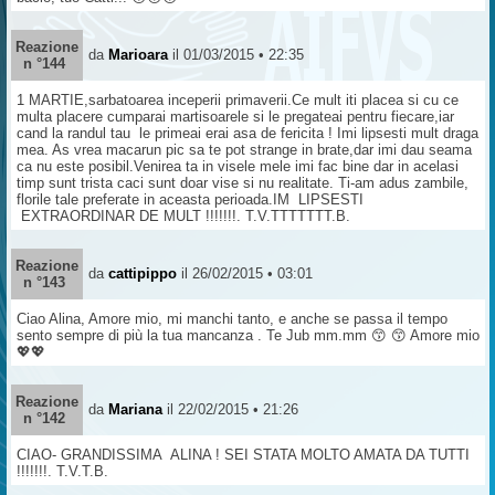
Reazione
da
Marioara
il 01/03/2015 • 22:35
n °144
1 MARTIE,sarbatoarea inceperii primaverii.Ce mult iti placea si cu ce
multa placere cumparai martisoarele si le pregateai pentru fiecare,iar
cand la randul tau le primeai erai asa de fericita ! Imi lipsesti mult draga
mea. As vrea macarun pic sa te pot strange in brate,dar imi dau seama
ca nu este posibil.Venirea ta in visele mele imi fac bine dar in acelasi
timp sunt trista caci sunt doar vise si nu realitate. Ti-am adus zambile,
florile tale preferate in aceasta perioada.IM LIPSESTI
EXTRAORDINAR DE MULT !!!!!!!. T.V.TTTTTTT.B.
Reazione
da
cattipippo
il 26/02/2015 • 03:01
n °143
Ciao Alina, Amore mio, mi manchi tanto, e anche se passa il tempo
sento sempre di più la tua mancanza . Te Jub mm.mm 😙 😙 Amore mio
💖💖
Reazione
da
Mariana
il 22/02/2015 • 21:26
n °142
CIAO- GRANDISSIMA ALINA ! SEI STATA MOLTO AMATA DA TUTTI
!!!!!!!. T.V.T.B.