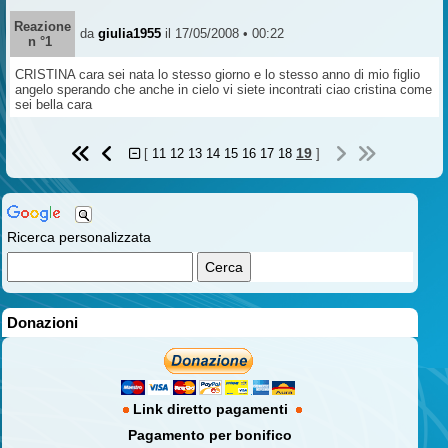
Reazione
da
giulia1955
il 17/05/2008 • 00:22
n °1
CRISTINA cara sei nata lo stesso giorno e lo stesso anno di mio figlio
angelo sperando che anche in cielo vi siete incontrati ciao cristina come
sei bella cara
19
[
11
12
13
14
15
16
17
18
]
Ricerca personalizzata
Donazioni
Link diretto pagamenti
Pagamento per bonifico