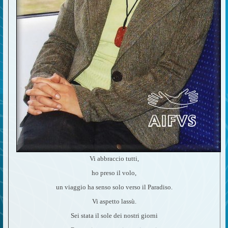
Vi abbraccio tutti,
ho preso il volo,
un viaggio ha senso solo verso il Paradiso.
Vi aspetto lassù.
Sei stata il sole dei nostri giorni