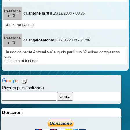
Reazione
da
antonella78
il 25/12/2008 • 00:25
n °2
BUON NATALE!!!
Reazione
da
angeloantonio
il 12/06/2008 • 21:46
n °1
Un ricordo per te Antonello e' augurio per il tuo 32 esimo compleanno
ciao
un saluto ai tuoi cari
Ricerca personalizzata
Donazioni