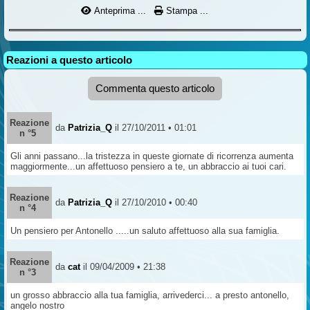
Anteprima ...
Stampa ...
Reazioni a questo articolo
Commenta questo articolo
Reazione
da
Patrizia_Q
il 27/10/2011 • 01:01
n °5
Gli anni passano...la tristezza in queste giornate di ricorrenza aumenta
maggiormente...un affettuoso pensiero a te, un abbraccio ai tuoi cari.
Reazione
da
Patrizia_Q
il 27/10/2010 • 00:40
n °4
Un pensiero per Antonello .....un saluto affettuoso alla sua famiglia.
Reazione
da
cat
il 09/04/2009 • 21:38
n °3
un grosso abbraccio alla tua famiglia, arrivederci... a presto antonello,
angelo nostro