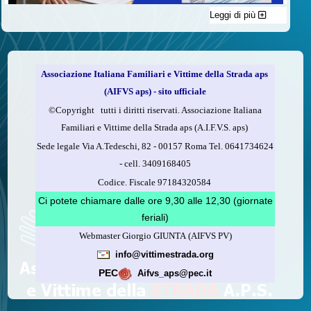
Leggi di più
C'è un modo di contribuire alle attività dell’A.I.F.V.S. a favore
delle vittime della strada e per dare giustizia ai superstiti ed ai
loro familiari che non costa nulla: devolvere il 5 per mille della
propria dichiarazione dei redditi all’A.I.F.V.S.
Associazione Italiana Familiari e Vittime della Strada aps
Come fare
(AIFVS aps) - sito ufficiale
1.
Compila la scheda CUD o del modello 730.
©​Copyright tutti i diritti riservati. Associazione Italiana
2.
Firma nel riquadro indicato come “Sostegno delle
Familiari e Vittime della Strada aps (A.I.F.V.S. aps)
organizzazioni non lucrative di utilità sociale, delle associazioni
Sede legale Via A.Tedeschi, 82 - 00157 Roma Tel. 0641734624
di promozione sociale...”
-
cell.
3409168405
3.
Indica nel riquadro
il codice fiscale dell’A.I.F.V.S.:
Codice. Fiscale 97184320584
97184320584
Ci potete chiamare dalle ore 9,30 alle 12,30 (giornate
feriali)
Webmaster Giorgio GIUNTA (AIFVS PV)
Leggi come fare
info@vittimestrada.org
(versione stampabile)
PEC
Aifvs_aps@pec.it