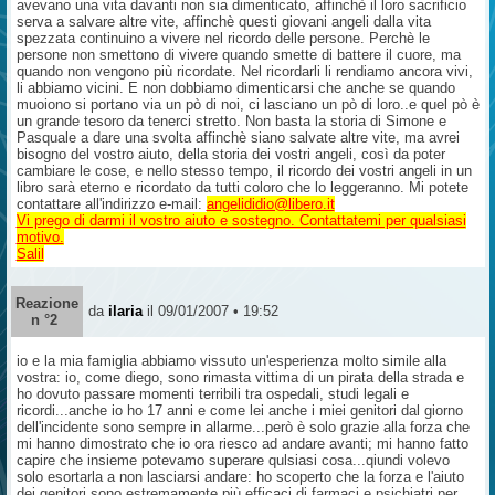
avevano una vita davanti non sia dimenticato, affinchè il loro sacrificio
serva a salvare altre vite, affinchè questi giovani angeli dalla vita
spezzata continuino a vivere nel ricordo delle persone. Perchè le
persone non smettono di vivere quando smette di battere il cuore, ma
quando non vengono più ricordate. Nel ricordarli li rendiamo ancora vivi,
li abbiamo vicini. E non dobbiamo dimenticarsi che anche se quando
muoiono si portano via un pò di noi, ci lasciano un pò di loro..e quel pò è
un grande tesoro da tenerci stretto. Non basta la storia di Simone e
Pasquale a dare una svolta affinchè siano salvate altre vite, ma avrei
bisogno del vostro aiuto, della storia dei vostri angeli, così da poter
cambiare le cose, e nello stesso tempo, il ricordo dei vostri angeli in un
libro sarà eterno e ricordato da tutti coloro che lo leggeranno. Mi potete
contattare all'indirizzo e-mail:
angelididio@libero.it
Vi prego di darmi il vostro aiuto e sostegno. Contattatemi per qualsiasi
motivo.
Salil
Reazione
da
ilaria
il 09/01/2007 • 19:52
n °2
io e la mia famiglia abbiamo vissuto un'esperienza molto simile alla
vostra: io, come diego, sono rimasta vittima di un pirata della strada e
ho dovuto passare momenti terribili tra ospedali, studi legali e
ricordi...anche io ho 17 anni e come lei anche i miei genitori dal giorno
dell'incidente sono sempre in allarme...però è solo grazie alla forza che
mi hanno dimostrato che io ora riesco ad andare avanti; mi hanno fatto
capire che insieme potevamo superare qulsiasi cosa...qiundi volevo
solo esortarla a non lasciarsi andare: ho scoperto che la forza e l'aiuto
dei genitori sono estremamente più efficaci di farmaci e psichiatri per