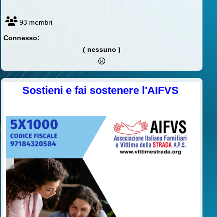
93 membri
Connesso:
( nessuno )
Sostieni e fai sostenere l'AIFVS