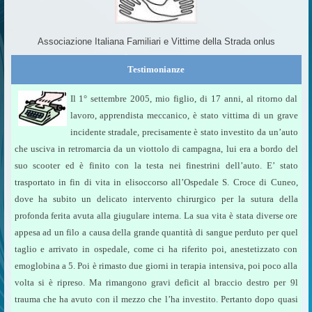
Associazione Italiana Familiari e Vittime della Strada onlus
Testimonianze
Il 1° settembre 2005, mio figlio, di 17 anni, al ritorno dal
lavoro, apprendista meccanico, è stato vittima di un grave
incidente stradale, precisamente è stato investito da un’auto
che usciva in retromarcia da un viottolo di campagna, lui era a bordo del
suo scooter ed è finito con la testa nei finestrini dell’auto. E’ stato
trasportato in fin di vita in elisoccorso all’Ospedale S. Croce di Cuneo,
dove ha subito un delicato intervento chirurgico per la sutura della
profonda ferita avuta alla giugulare interna. La sua vita è stata diverse ore
appesa ad un filo a causa della grande quantità di sangue perduto per quel
taglio e arrivato in ospedale, come ci ha riferito poi, anestetizzato con
emoglobina a 5. Poi è rimasto due giorni in terapia intensiva, poi poco alla
volta si è ripreso. Ma rimangono gravi deficit al braccio destro per 9l
trauma che ha avuto con il mezzo che l’ha investito. Pertanto dopo quasi