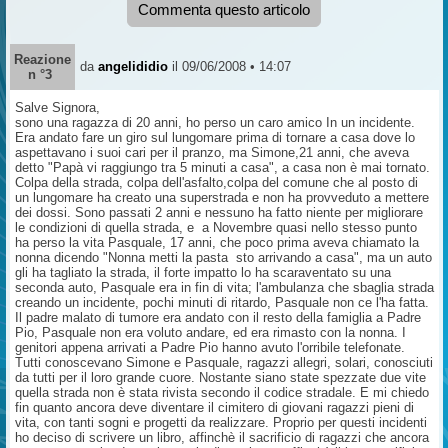
Commenta questo articolo
Reazione
da
angelididio
il 09/06/2008 • 14:07
n °3
Salve Signora,
sono una ragazza di 20 anni, ho perso un caro amico In un incidente.
Era andato fare un giro sul lungomare prima di tornare a casa dove lo
aspettavano i suoi cari per il pranzo, ma Simone,21 anni, che aveva
detto "Papà vi raggiungo tra 5 minuti a casa", a casa non è mai tornato.
Colpa della strada, colpa dell'asfalto,colpa del comune che al posto di
un lungomare ha creato una superstrada e non ha provveduto a mettere
dei dossi. Sono passati 2 anni e nessuno ha fatto niente per migliorare
le condizioni di quella strada, e a Novembre quasi nello stesso punto
ha perso la vita Pasquale, 17 anni, che poco prima aveva chiamato la
nonna dicendo "Nonna metti la pasta sto arrivando a casa", ma un auto
gli ha tagliato la strada, il forte impatto lo ha scaraventato su una
seconda auto, Pasquale era in fin di vita; l'ambulanza che sbaglia strada
creando un incidente, pochi minuti di ritardo, Pasquale non ce l'ha fatta.
Il padre malato di tumore era andato con il resto della famiglia a Padre
Pio, Pasquale non era voluto andare, ed era rimasto con la nonna. I
genitori appena arrivati a Padre Pio hanno avuto l'orribile telefonate.
Tutti conoscevano Simone e Pasquale, ragazzi allegri, solari, conosciuti
da tutti per il loro grande cuore. Nostante siano state spezzate due vite
quella strada non è stata rivista secondo il codice stradale. E mi chiedo
fin quanto ancora deve diventare il cimitero di giovani ragazzi pieni di
vita, con tanti sogni e progetti da realizzare. Proprio per questi incidenti
ho deciso di scrivere un libro, affinchè il sacrificio di ragazzi che ancora