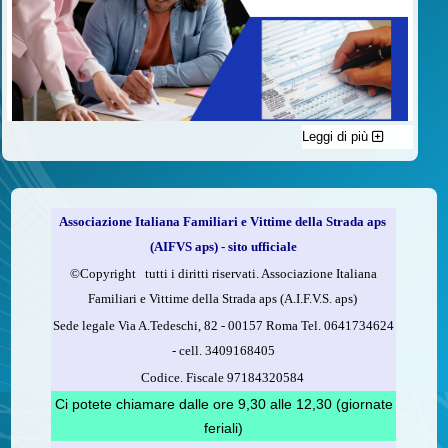
Leggi di più
C'è un modo di contribuire alle attività dell’A.I.F.V.S. a favore
delle vittime della strada e per dare giustizia ai superstiti ed ai
loro familiari che non costa nulla: devolvere il 5 per mille della
propria dichiarazione dei redditi all’A.I.F.V.S.
Associazione Italiana Familiari e Vittime della Strada aps
Come fare
(AIFVS aps) - sito ufficiale
1.
Compila la scheda CUD o del modello 730.
©​Copyright tutti i diritti riservati. Associazione Italiana
2.
Firma nel riquadro indicato come “Sostegno delle
Familiari e Vittime della Strada aps (A.I.F.V.S. aps)
organizzazioni non lucrative di utilità sociale, delle associazioni
Sede legale Via A.Tedeschi, 82 - 00157 Roma Tel. 0641734624
di promozione sociale...”
-
cell.
3409168405
3.
Indica nel riquadro
il codice fiscale dell’A.I.F.V.S.:
Codice. Fiscale 97184320584
97184320584
Ci potete chiamare dalle ore 9,30 alle 12,30 (giornate
feriali)