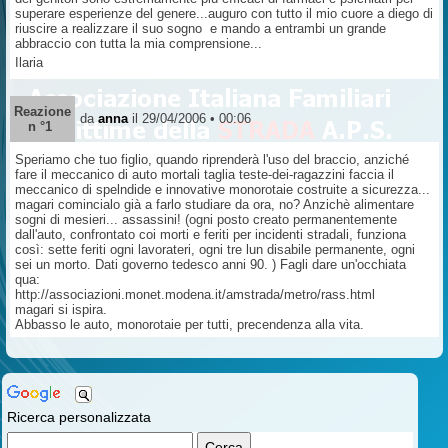
superare esperienze del genere...auguro con tutto il mio cuore a diego di
riuscire a realizzare il suo sogno e mando a entrambi un grande
abbraccio con tutta la mia comprensione...
Ilaria
Reazione
da
anna
il 29/04/2006 • 00:06
n °1
Speriamo che tuo figlio, quando riprenderà l'uso del braccio, anziché
fare il meccanico di auto mortali taglia teste-dei-ragazzini faccia il
meccanico di spelndide e innovative monorotaie costruite a sicurezza...
magari comincialo già a farlo studiare da ora, no? Anzichè alimentare
sogni di mesieri... assassini! (ogni posto creato permanentemente
dall'auto, confrontato coi morti e feriti per incidenti stradali, funziona
così: sette feriti ogni lavorateri, ogni tre lun disabile permanente, ogni
sei un morto. Dati governo tedesco anni 90. ) Fagli dare un'occhiata
qua:
http://associazioni.monet.modena.it/amstrada/metro/rass.html
magari si ispira.
Abbasso le auto, monorotaie per tutti, precendenza alla vita.
Ricerca personalizzata