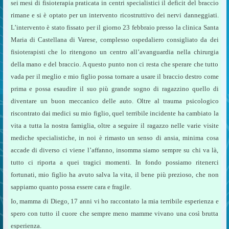
sei mesi di fisioterapia praticata in centri specialistici il deficit del braccio
rimane e si è optato per un intervento ricostruttivo dei nervi danneggiati.
L’intervento è stato fissato per il giorno 23 febbraio presso la clinica Santa
Maria di Castellana di Varese, complesso ospedaliero consigliato da dei
fisioterapisti che lo ritengono un centro all’avanguardia nella chirurgia
della mano e del braccio. A questo punto non ci resta che sperare che tutto
vada per il meglio e mio figlio possa tornare a usare il braccio destro come
prima e possa esaudire il suo più grande sogno di ragazzino quello di
diventare un buon meccanico delle auto. Oltre al trauma psicologico
riscontrato dai medici su mio figlio, quel terribile incidente ha cambiato la
vita a tutta la nostra famiglia, oltre a seguire il ragazzo nelle varie visite
mediche specialistiche, in noi è rimasto un senso di ansia, minima cosa
accade di diverso ci viene l’affanno, insomma siamo sempre su chi va là,
tutto ci riporta a quei tragici momenti. In fondo possiamo ritenerci
fortunati, mio figlio ha avuto salva la vita, il bene più prezioso, che non
sappiamo quanto possa essere cara e fragile.
Io, mamma di Diego, 17 anni vi ho raccontato la mia terribile esperienza e
spero con tutto il cuore che sempre meno mamme vivano una così brutta
esperienza.