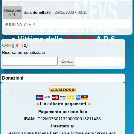
Reazione
da
antonella78
il 25/12/2008 • 00:15
n °1
BUON NATALE!!!
Ricerca personalizzata
Donazioni
Link diretto pagamenti
Pagamento per bonifico
IBAN:
IT22M0760113200000013211438
Intestato a:
Associazione Italiana Familiari e Vittime della Strada aps