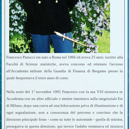
Francesco Panucci era nato a Roma nel 1966 ed aveva 25 anni; iscritto alla
Facoltà di Scienze statistiche, aveva concorso ed ottenuto l'accesso
all'Accademia militare della Guardia di Finanza di Bergamo presso la
quale frequentava il terzo anno di corso.
Nella notte del 1° novembre 1991 Francesco con la sua Y10 rientrava in
Accademia con un altro ufficiale e mentre transitava sulla tangenziale Est
di Milano, dopo una curva ad una biforcazione priva di illuminazione e di
ogni segnalazione, non a conoscenza del percorso e convinto che la
direzione principale fosse - come su tutte le autostrade - quella di sinistra,
proseguiva in questa direzione; qui invece l'asfalto terminava ed iniziava