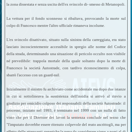
la zona dissestata e senza uscita dell'ex svincolo di- smesso di Metanopoli.
La vettura per il fondo sconnesso si ribaltava, provocando la morte sul
colpo di Francesco mentre l'altro ufficiale rimaneva incolume.
L'ex svincolo disattivato, situato sulla sinistra della carreggiata, era stato
lasciato incoscientemente accessibile in spregio alle norme del Codice
della strada, determinando una situazione di pericolo occulto non visibile
né prevedibile: trappola mortale della quale soltanto dopo la morte di
Francesco la società Autostrade, con tardivo riconoscimento di colpa,
sbarrò l'accesso con un guard-rail.
Inizialmente il sinistro fu archiviato come accidentale ma dopo due istanze
in cui si sottolineava la sussistenza dell'insidia si arrivò al rinvio a
giudizio per omicidio colposo dei responsabili della società Autostrade: il
processo, iniziato nel 1993, è terminato nel 1999 con un nulla di fatto
visto che per il Direttore dei lavori la sentenza conclude nel senso che
"l'imputato dovrebbe essere ritenuto colpevole del reato ascrittogli, ma per
effetto delle attenuanti generiche la pena da considerare viene a porsi al di