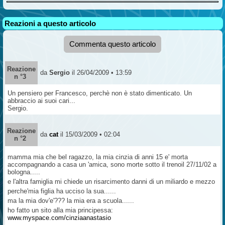
Reazioni a questo articolo
Commenta questo articolo
Reazione
da
Sergio
il 26/04/2009 • 13:59
n °3
Un pensiero per Francesco, perchè non è stato dimenticato. Un
abbraccio ai suoi cari...
Sergio.
Reazione
da
cat
il 15/03/2009 • 02:04
n °2
mamma mia che bel ragazzo, la mia cinzia di anni 15 e' morta
accompagnando a casa un 'amica, sono morte sotto il trenoil 27/11/02 a
bologna.....
e l'altra famiglia mi chiede un risarcimento danni di un miliardo e mezzo
perche'mia figlia ha ucciso la sua......
ma la mia dov'e'??? la mia era a scuola......
ho fatto un sito alla mia principessa:
www.myspace.com/cinziaanastasio