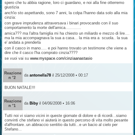
spero che tu abbia ragione, loro ci guardano, e noi alla fine otterremo
giustizia
anch'io sto aspettando, sono 7 anni, la colpa l'hanno data solo alla mia
cinzia:
con grave imprudenza attraversava i binari provocando con il suo
comportamento la morte dell'amica.............
amica??? ma l'altra famiglia mi ha chiesto un miliardo e mezzo di lire....
ma la mia accompagnava la sua a casa... la mia era a scuola.. la sua
e' andata a prenderla
con il casco in mano..... e poi hanno trovato un testimone che viene a
dire che il casco l'ha comprato cinzia????
se vuoi vai su
www.myspace.com/cinziaanastasio
Reazione
da
antonella78
il 25/12/2008 • 00:17
n °2
BUON NATALE!!!
Reazione
da
Biby
il 04/06/2008 • 16:06
n °1
Tutti noi vi siamo vicini in queste giornate di dolore e di ricordi...siamo
convinti che stefano vi aiuterà in questo percorso di vita molto pesante
d'affrontare..un abbraccio sentitio da tutti...e un bacio al cielo per
Stefano...