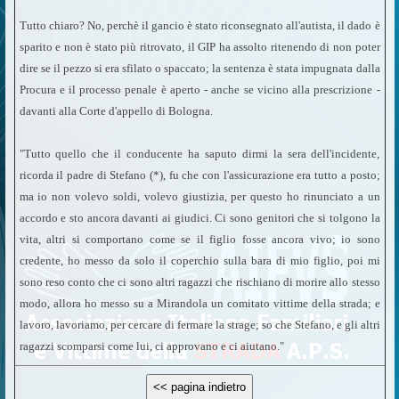
Tutto chiaro? No, perchè il gancio è stato riconsegnato all'autista, il dado è
sparito e non è stato più ritrovato, il GIP ha assolto ritenendo di non poter
dire se il pezzo si era sfilato o spaccato; la sentenza è stata impugnata dalla
Procura e il processo penale è aperto - anche se vicino alla prescrizione -
davanti alla Corte d'appello di Bologna.
"Tutto quello che il conducente ha saputo dirmi la sera dell'incidente,
ricorda il padre di Stefano (*), fu che con l'assicurazione era tutto a posto;
ma io non volevo soldi, volevo giustizia, per questo ho rinunciato a un
accordo e sto ancora davanti ai giudici. Ci sono genitori che si tolgono la
vita, altri si comportano come se il figlio fosse ancora vivo; io sono
credente, ho messo da solo il coperchio sulla bara di mio figlio, poi mi
sono reso conto che ci sono altri ragazzi che rischiano di morire allo stesso
modo, allora ho messo su a Mirandola un comitato vittime della strada; e
lavoro, lavoriamo, per cercare di fermare la strage; so che Stefano, e gli altri
ragazzi scomparsi come lui, ci approvano e ci aiutano."