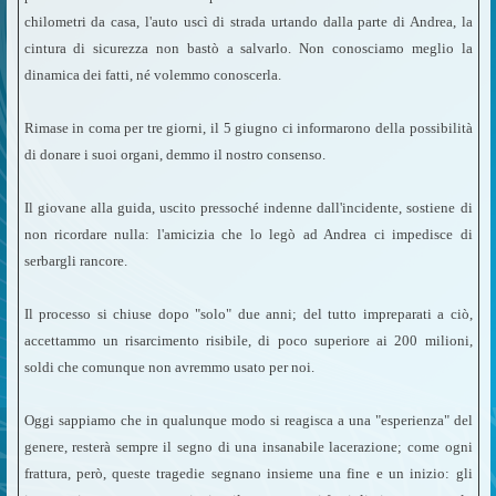
chilometri da casa, l'auto uscì di strada urtando dalla parte di Andrea, la
cintura di sicurezza non bastò a salvarlo. Non conosciamo meglio la
dinamica dei fatti, né volemmo conoscerla.
Rimase in coma per tre giorni, il 5 giugno ci informarono della possibilità
di donare i suoi organi, demmo il nostro consenso.
Il giovane alla guida, uscito pressoché indenne dall'incidente, sostiene di
non ricordare nulla: l'amicizia che lo legò ad Andrea ci impedisce di
serbargli rancore.
Il processo si chiuse dopo "solo" due anni; del tutto impreparati a ciò,
accettammo un risarcimento risibile, di poco superiore ai 200 milioni,
soldi che comunque non avremmo usato per noi.
Oggi sappiamo che in qualunque modo si reagisca a una "esperienza" del
genere, resterà sempre il segno di una insanabile lacerazione; come ogni
frattura, però, queste tragedie segnano insieme una fine e un inizio: gli