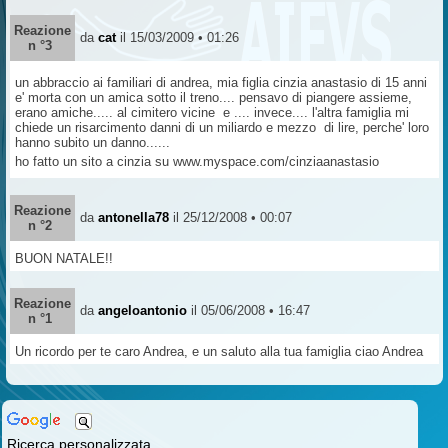
Reazione
da
cat
il 15/03/2009 • 01:26
n °3
un abbraccio ai familiari di andrea, mia figlia cinzia anastasio di 15 anni
e' morta con un amica sotto il treno.... pensavo di piangere assieme,
erano amiche..... al cimitero vicine e .... invece.... l'altra famiglia mi
chiede un risarcimento danni di un miliardo e mezzo di lire, perche' loro
hanno subito un danno......
ho fatto un sito a cinzia su www.myspace.com/cinziaanastasio
Reazione
da
antonella78
il 25/12/2008 • 00:07
n °2
BUON NATALE!!
Reazione
da
angeloantonio
il 05/06/2008 • 16:47
n °1
Un ricordo per te caro Andrea, e un saluto alla tua famiglia ciao Andrea
Ricerca personalizzata