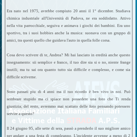
Era nato nel 1975, avrebbe compiuto 20 anni il 1° dicembre. Studiava
chimica industriale all'Università di Padova, ne era soddisfatto. Attivo
nella vita parrocchiale, seguiva e animava i giochi dei bambini. Era uno
sportivo, tra i suoi hobbies anche la musica: suonava con un gruppo di
amici, tra questi quello che guidava l'auto in quella folle corsa.
Cosa devo scrivere di te, Andrea? Mi hai lasciato in eredità anche questo
insegnamento: sii semplice e franco, il tuo dire sia si o no, niente frange
inutili; ma tu sai ora quanto tutto sia difficile e complesso, e come sia
difficile scriverne.
Sono passati piu di 4 anni ma il tuo ricordo è ben vivo in noi. Può
sembrare stupido ma ci spiace non possedere una foto che Ti renda
giustizia; del resto, avremmo mai scattato delle foto pensando potessero
servire a questo?
Il 24 giugno 95, alle sette di sera, passò a prenderlo il suo migliore amico
per andare a una festa di compleanno. L'incidente avvenne a meno di 2