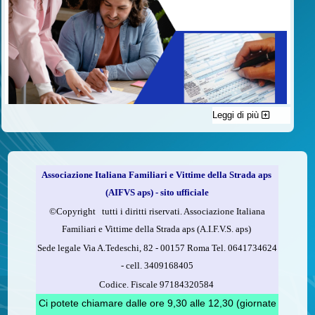
Leggi di più
C'è un modo di contribuire alle attività dell’A.I.F.V.S. a favore
delle vittime della strada e per dare giustizia ai superstiti ed ai
loro familiari che non costa nulla: devolvere il 5 per mille della
propria dichiarazione dei redditi all’A.I.F.V.S.
Associazione Italiana Familiari e Vittime della Strada aps
Come fare
(AIFVS aps) - sito ufficiale
1.
Compila la scheda CUD o del modello 730.
©​Copyright tutti i diritti riservati. Associazione Italiana
2.
Firma nel riquadro indicato come “Sostegno delle
Familiari e Vittime della Strada aps (A.I.F.V.S. aps)
organizzazioni non lucrative di utilità sociale, delle associazioni
Sede legale Via A.Tedeschi, 82 - 00157 Roma Tel. 0641734624
di promozione sociale...”
-
cell.
3409168405
3.
Indica nel riquadro
il codice fiscale dell’A.I.F.V.S.:
Codice. Fiscale 97184320584
97184320584
Ci potete chiamare dalle ore 9,30 alle 12,30 (giornate