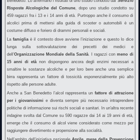
Benedetto. Lo affermano i risultati di uno studio condotto dal
Servizio
Risposte Alcologiche del Comune
, dopo uno studio condotto su
459 ragazzi fra i 13 e i 14 anni di età. Purtroppo anche il consumo di
alcolici prima di mettersi alla guida di scooter o automobili è un
costume diffuso e foriero di drammi personali e sociali.
La
famiglia
è il contesto dove avviene l’iniziazione e questo lo dice
lunga sulla sottovalutazione dei precetti dei medici e
dell’
Organizzazione Mondiale della Sanità
. I ragazzi con
meno di
15 anni di età
non dispongono ancora degli enzimi necessari a
smaltire le sostanze alcoliche e per loro bere anche una semplice
birra rappresenta un fattore di tossicità esponenzialmente più alto
rispetto alle persone adulte.
Anche a San Benedetto l’alcol rappresenta un
fattore di attrazione
per i giovanissimi
e diventa sempre più necessario intraprendere
politiche di informazione sui rischi sociali e sanitari. In un'altra recente
indagine svolta dal Comune su 590 ragazze dai 14 ai 19 anni di età,
emerge che il consumo di alcol viene considerato come mezzo per
raggiungere divertimento e propensione alla socialità.
Nell’ambito dell’iniziativa nazionale
Aprile, mese della Prevenzione