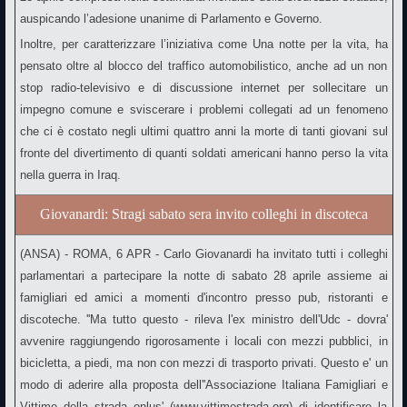
auspicando l’adesione unanime di Parlamento e Governo.
Inoltre, per caratterizzare l’iniziativa come Una notte per la vita, ha
pensato oltre al blocco del traffico automobilistico, anche ad un non
stop radio-televisivo e di discussione internet per sollecitare un
impegno comune e sviscerare i problemi collegati ad un fenomeno
che ci è costato negli ultimi quattro anni la morte di tanti giovani sul
fronte del divertimento di quanti soldati americani hanno perso la vita
nella guerra in Iraq.
Giovanardi: Stragi sabato sera invito colleghi in discoteca
(ANSA) - ROMA, 6 APR - Carlo Giovanardi ha invitato tutti i colleghi
parlamentari a partecipare la notte di sabato 28 aprile assieme ai
famigliari ed amici a momenti d'incontro presso pub, ristoranti e
discoteche. ''Ma tutto questo - rileva l'ex ministro dell'Udc - dovra'
avvenire raggiungendo rigorosamente i locali con mezzi pubblici, in
bicicletta, a piedi, ma non con mezzi di trasporto privati. Questo e' un
modo di aderire alla proposta dell''Associazione Italiana Famigliari e
Vittime della strada onlus' (www.vittimestrada.org) di identificare la