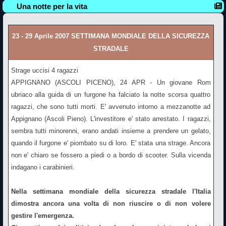
Una notte per la vita
23 - 29 Aprile 2007 SETTIMANA MONDIALE DELLA SICUREZZA
STRADALE
Strage uccisi 4 ragazzi
APPIGNANO (ASCOLI PICENO), 24 APR - Un giovane Rom
ubriaco alla guida di un furgone ha falciato la notte scorsa quattro
ragazzi, che sono tutti morti. E' avvenuto intorno a mezzanotte ad
Appignano (Ascoli Pieno). L'investitore e' stato arrestato. I ragazzi,
sembra tutti minorenni, erano andati insieme a prendere un gelato,
quando il furgone e' piombato su di loro. E' stata una strage. Ancora
non e' chiaro se fossero a piedi o a bordo di scooter. Sulla vicenda
indagano i carabinieri.
Nella settimana mondiale della sicurezza stradale l'Italia
dimostra ancora una volta di non riuscire o di non volere
gestire l'emergenza.