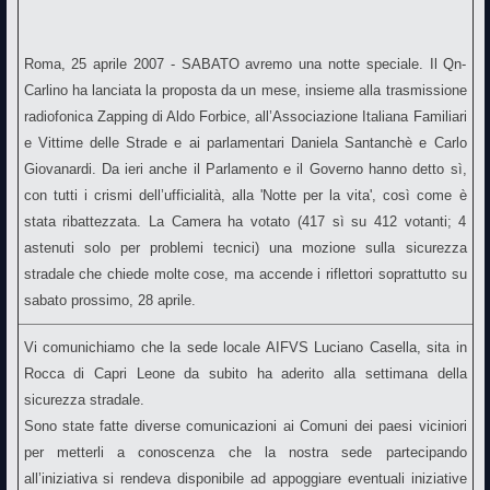
Roma, 25 aprile 2007 - SABATO avremo una notte speciale. Il Qn-
Carlino ha lanciata la proposta da un mese, insieme alla trasmissione
radiofonica Zapping di Aldo Forbice, all’Associazione Italiana Familiari
e Vittime delle Strade e ai parlamentari Daniela Santanchè e Carlo
Giovanardi. Da ieri anche il Parlamento e il Governo hanno detto sì,
con tutti i crismi dell’ufficialità, alla 'Notte per la vita', così come è
stata ribattezzata. La Camera ha votato (417 sì su 412 votanti; 4
astenuti solo per problemi tecnici) una mozione sulla sicurezza
stradale che chiede molte cose, ma accende i riflettori soprattutto su
sabato prossimo, 28 aprile.
Vi comunichiamo che la sede locale AIFVS Luciano Casella, sita in
Rocca di Capri Leone da subito ha aderito alla settimana della
sicurezza stradale.
Sono state fatte diverse comunicazioni ai Comuni dei paesi viciniori
per metterli a conoscenza che la nostra sede partecipando
all’iniziativa si rendeva disponibile ad appoggiare eventuali iniziative