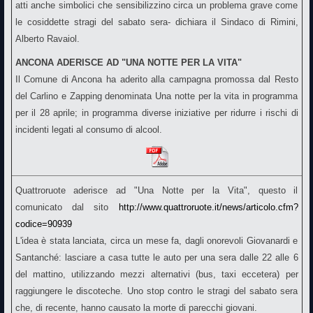
atti anche simbolici che sensibilizzino circa un problema grave come
le cosiddette stragi del sabato sera- dichiara il Sindaco di Rimini,
Alberto Ravaiol.
ANCONA ADERISCE AD "UNA NOTTE PER LA VITA"
Il Comune di Ancona ha aderito alla campagna promossa dal Resto
del Carlino e Zapping denominata Una notte per la vita in programma
per il 28 aprile; in programma diverse iniziative per ridurre i rischi di
incidenti legati al consumo di alcool.
Quattroruote aderisce ad "Una Notte per la Vita", questo il
comunicato dal sito
http://www.quattroruote.it/news/articolo.cfm?
codice=90939
L'idea è stata lanciata, circa un mese fa, dagli onorevoli Giovanardi e
Santanché: lasciare a casa tutte le auto per una sera dalle 22 alle 6
del mattino, utilizzando mezzi alternativi (bus, taxi eccetera) per
raggiungere le discoteche. Uno stop contro le stragi del sabato sera
che, di recente, hanno causato la morte di parecchi giovani.