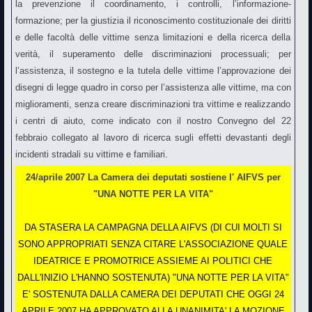
la prevenzione il coordinamento, i controlli, l’informazione-
formazione; per la giustizia il riconoscimento costituzionale dei diritti
e delle facoltà delle vittime senza limitazioni e della ricerca della
verità, il superamento delle discriminazioni processuali; per
l’assistenza, il sostegno e la tutela delle vittime l’approvazione dei
disegni di legge quadro in corso per l’assistenza alle vittime, ma con
miglioramenti, senza creare discriminazioni tra vittime e realizzando
i centri di aiuto, come indicato con il nostro Convegno del 22
febbraio collegato al lavoro di ricerca sugli effetti devastanti degli
incidenti stradali su vittime e familiari.
24/aprile 2007 La Camera dei deputati sostiene l' AIFVS per
"UNA NOTTE PER LA VITA"
DA STASERA LA CAMPAGNA DELLA AIFVS (DI CUI MOLTI SI
SONO APPROPRIATI SENZA CITARE L'ASSOCIAZIONE QUALE
IDEATRICE E PROMOTRICE ASSIEME AI POLITICI CHE
DALL'INIZIO L'HANNO SOSTENUTA) "UNA NOTTE PER LA VITA"
E' SOSTENUTA DALLA CAMERA DEI DEPUTATI CHE OGGI 24
APRILE 2007 HA APPROVATO ALLA UNANIMITA' LA MOZIONE