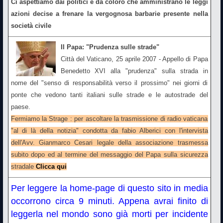
Ci aspettiamo dai politici e da coloro che amministrano le leggi
azioni decise a frenare la vergognosa barbarie presente nella
società civile
Il Papa: "Prudenza sulle strade"
Città del Vaticano, 25 aprile 2007 - Appello di Papa
Benedetto XVI alla "prudenza" sulla strada in
nome del "senso di responsabilità verso il prossimo" nei giorni di
ponte che vedono tanti italiani sulle strade e le autostrade del
paese.
Fermiamo la Strage : per ascoltare la trasmissione di radio vaticana
"al di là della notizia" condotta da fabio Alberici con l'intervista
dell'Avv. Gianmarco Cesari legale della associazione trasmessa
subito dopo ed al termine del messaggio del Papa sulla sicurezza
stradale
Clicca qui
Per leggere la home-page di questo sito in media
occorrono circa 9 minuti. Appena avrai finito di
leggerla nel mondo sono già morti per incidente