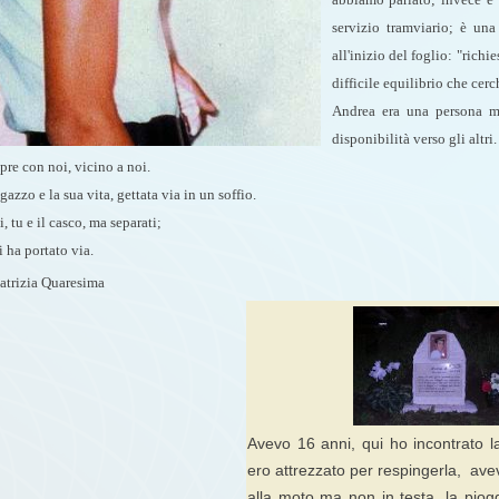
servizio tramviario; è una
all'inizio del foglio: "rich
difficile equilibrio che cerc
Andrea era una persona mer
disponibilità verso gli altri.
re con noi, vicino a noi.
azzo e la sua vita, gettata via in un soffio.
, tu e il casco, ma separati;
i ha portato via.
trizia Quaresima
Avevo 16 anni, qui ho incontrato 
ero attrezzato per respingerla, ave
alla moto ma non in testa, la piogg