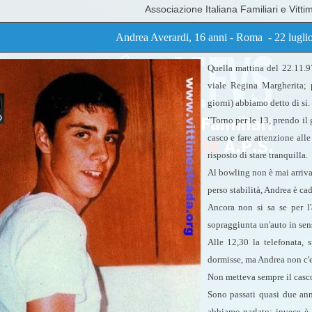
Associazione Italiana Familiari e Vitti
Andrea Averardi, 16 anni - Roma - 22 lugl
Quella mattina del 22.11.9
viale Regina Margherita; 
giorni) abbiamo detto di si.
"Torno per le 13, prendo il 
casco e fare attenzione alle
risposto di stare tranquilla.
Al bowling non è mai arrivato
perso stabilità, Andrea è ca
Ancora non si sa se per l'
sopraggiunta un'auto in sen
Alle 12,30 la telefonata, 
dormisse, ma Andrea non c'e
Non metteva sempre il casco; 
Sono passati quasi due ann
abbiamo parlato; invece è 