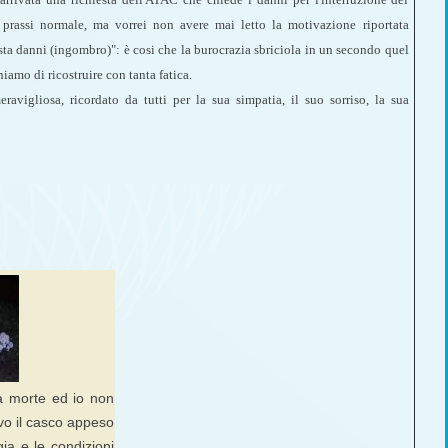
 prassi normale, ma vorrei non avere mai letto la motivazione riportata
iesta danni (ingombro)": è cosi che la burocrazia sbriciola in un secondo quel
hiamo di ricostruire con tanta fatica.
avigliosa, ricordato da tutti per la sua simpatia, il suo sorriso, la sua
la morte ed io non
vo il casco appeso
ia e le condizioni