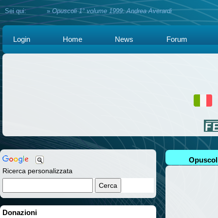
Sei qui:
Home
»
Opuscoli 1° volume 1999: Andrea Averardi
Login
Home
News
Forum
Opuscoli
Ricerca personalizzata
Donazioni