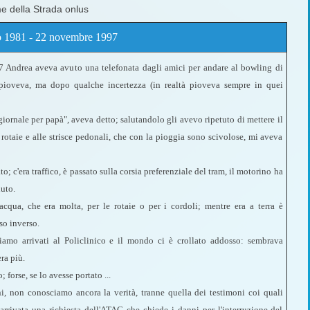
me della Strada onlus
io 1981 - 22 novembre 1997
7 Andrea aveva avuto una telefonata dagli amici per andare al bowling di
pioveva, ma dopo qualche incertezza (in realtà pioveva sempre in quei
giornale per papà", aveva detto; salutandolo gli avevo ripetuto di mettere il
 rotaie e alle strisce pedonali, che con la pioggia sono scivolose, mi aveva
; c'era traffico, è passato sulla corsia preferenziale del tram, il motorino ha
duto.
acqua, che era molta, per le rotaie o per i cordoli; mentre era a terra è
so inverso.
siamo arrivati al Policlinico e il mondo ci è crollato addosso: sembrava
ra più.
forse, se lo avesse portato ...
i, non conosciamo ancora la verità, tranne quella dei testimoni coi quali
arrivata una richiesta dell'ATAC che chiede i danni per l'interruzione del