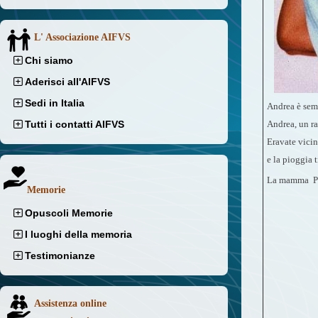
L' Associazione AIFVS
Chi siamo
Aderisci all'AIFVS
Sedi in Italia
Andrea è semp
Tutti i contatti AIFVS
Andrea, un rag
Eravate vicini
e la pioggia t
La mamma Pa
Memorie
Opuscoli Memorie
I luoghi della memoria
Testimonianze
Assistenza online