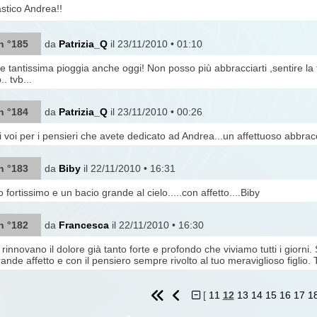
tico Andrea!!
n °185
da
Patrizia_Q
il 23/11/2010 • 01:10
i e tantissima pioggia anche oggi! Non posso più abbracciarti ,sentire
. tvb...
n °184
da
Patrizia_Q
il 23/11/2010 • 00:26
i voi per i pensieri che avete dedicato ad Andrea...un affettuoso abbracci
n °183
da
Biby
il 22/11/2010 • 16:31
fortissimo e un bacio grande al cielo.....con affetto....Biby
n °182
da
Francesca
il 22/11/2010 • 16:30
innovano il dolore già tanto forte e profondo che viviamo tutti i giorni. S
ande affetto e con il pensiero sempre rivolto al tuo meraviglioso figlio. 
[
11
12
13
14
15
16
17
1