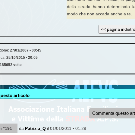
della strada hanno determinato la
modo che non accada anche a te.
zione:
27/03/2007 • 00:45
ica:
25/10/2015 • 20:05
185652 volte
uesto articolo
Commenta questo art
n °191
da
Patrizia_Q
il 01/01/2011 • 01:29