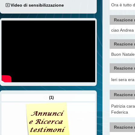
Ora è tutto d
Video di sensibilizzazione
Reazione 
ciao Andrea
Reazione 
Buon Natale 
Reazione 
Ieri sera er
Reazione 
(1)
Patrizia cara
Federica
Reazione 