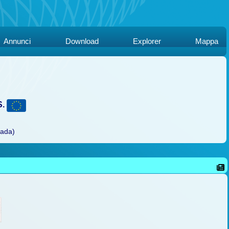
Annunci
Download
Explorer
Mappa
S.
rada)