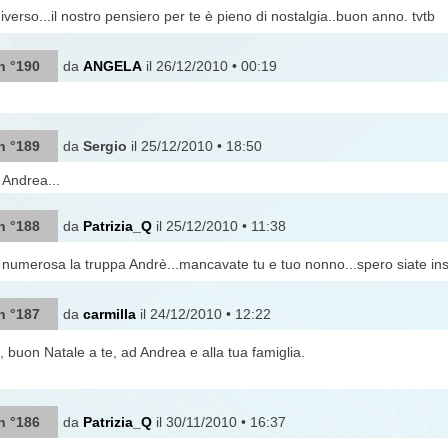
iverso...il nostro pensiero per te è pieno di nostalgia..buon anno. tvtb
n °190
da
ANGELA
il 26/12/2010 • 00:19
n °189
da
Sergio
il 25/12/2010 • 18:50
Andrea...
n °188
da
Patrizia_Q
il 25/12/2010 • 11:38
a numerosa la truppa Andrè...mancavate tu e tuo nonno...spero siate ins
n °187
da
carmilla
il 24/12/2010 • 12:22
, buon Natale a te, ad Andrea e alla tua famiglia.
n °186
da
Patrizia_Q
il 30/11/2010 • 16:37