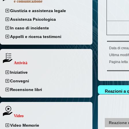
e comunicazione
Giustizia e assistenza legale
Assistenza Psicologica
In caso di incidente
Appelli e ricerca testimoni
Data di crea
Ultima modif
Pagina letta
Attività
Iniziative
Convegni
Recensione libri
Reazioni a q
Video
Reazione 
Video Memorie