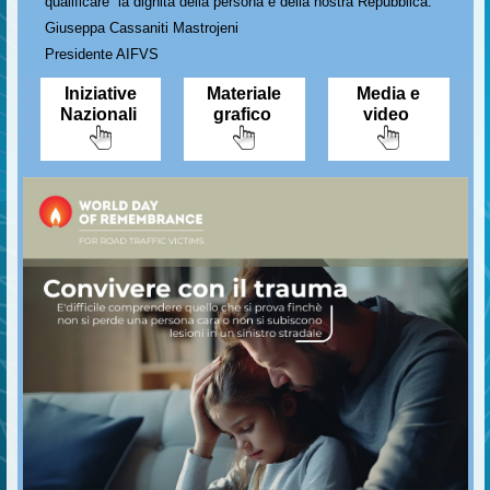
qualificare la dignità della persona e della nostra Repubblica.
Giuseppa Cassaniti Mastrojeni
Presidente AIFVS
Iniziative
Materiale
Media e
Nazionali
grafico
video