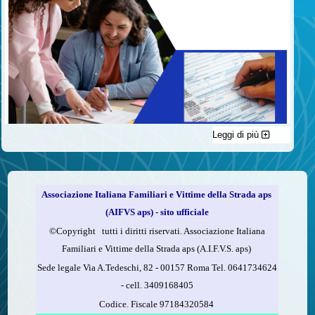
Leggi di più
C'è un modo di contribuire alle attività dell’A.I.F.V.S. a favore
delle vittime della strada e per dare giustizia ai superstiti ed ai
loro familiari che non costa nulla: devolvere il 5 per mille della
propria dichiarazione dei redditi all’A.I.F.V.S.
Associazione Italiana Familiari e Vittime della Strada aps
Come fare
(AIFVS aps) - sito ufficiale
1.
Compila la scheda CUD o del modello 730.
©​Copyright tutti i diritti riservati. Associazione Italiana
2.
Firma nel riquadro indicato come “Sostegno delle
Familiari e Vittime della Strada aps (A.I.F.V.S. aps)
organizzazioni non lucrative di utilità sociale, delle associazioni
Sede legale Via A.Tedeschi, 82 - 00157 Roma Tel. 0641734624
di promozione sociale...”
-
cell.
3409168405
3.
Indica nel riquadro
il codice fiscale dell’A.I.F.V.S.:
Codice. Fiscale 97184320584