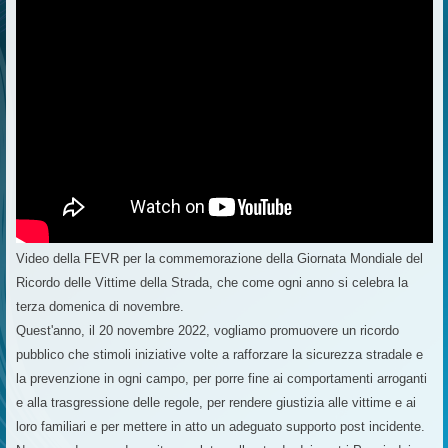
Video della FEVR per la commemorazione della Giornata Mondiale del
Ricordo delle Vittime della Strada, che come ogni anno si celebra la
terza domenica di novembre.
Quest'anno, il 20 novembre 2022, vogliamo promuovere un ricordo
pubblico che stimoli iniziative volte a rafforzare la sicurezza stradale e
la prevenzione in ogni campo, per porre fine ai comportamenti arroganti
e alla trasgressione delle regole, per rendere giustizia alle vittime e ai
loro familiari e per mettere in atto un adeguato supporto post incidente.