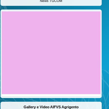
News TGCOM
Gallery e Video AIFVS Agrigento