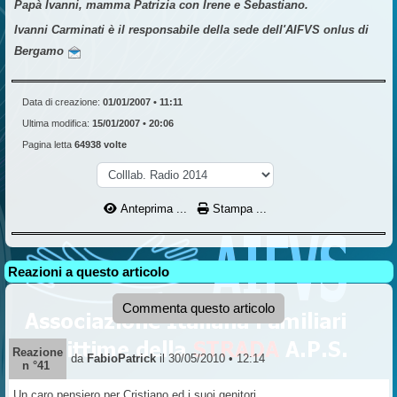
Papà Ivanni, mamma Patrizia con Irene e Sebastiano.
Ivanni Carminati è il responsabile della sede dell'AIFVS onlus di
Bergamo
Data di creazione:
01/01/2007 • 11:11
Ultima modifica:
15/01/2007 • 20:06
Pagina letta
64938 volte
Anteprima ...
Stampa ...
Reazioni a questo articolo
Commenta questo articolo
Reazione
da
FabioPatrick
il 30/05/2010 • 12:14
n °41
Un caro pensiero per Cristiano ed i suoi genitori.