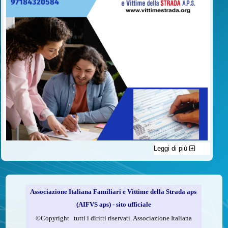
Leggi di più
C'è un modo di contribuire alle attività dell’A.I.F.V.S. a favore
delle vittime della strada e per dare giustizia ai superstiti ed ai
loro familiari che non costa nulla: devolvere il 5 per mille della
propria dichiarazione dei redditi all’A.I.F.V.S.
Associazione Italiana Familiari e Vittime della Strada aps
Come fare
(AIFVS aps) - sito ufficiale
1.
Compila la scheda CUD o del modello 730.
©​Copyright tutti i diritti riservati. Associazione Italiana