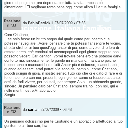
giorno dopo giorno ,ora dopo ora per tutta la vita, impossibile
dimenticarti ! Ti vogliamo tanto bene oggi come allora ! La tua famiglia.
Reazione
da
FabioPatrick
il 27/07/2009 • 07:55
n °33
Caro Cristiano,
...se solo fosse un brutto sogno dal quale come per incanto ci si
potesse risvegliare...Vorrei pensare che tu potessi far sentire te vicino,
stretto stretto, ai tuoi quest'oggi ancor di più, come a voler dire loro di
essere sereni chè continui ad accompagnarli ogni giorno seppure non
possono vederti.Cari genitori, vorrei trovare pensiero che potesse darvi
conforto ma, sinceramente, le parole mi mancano, mancano poichè
troppo sono a mancarci Loro, tutti.Ancor più è doloroso, inaccettabile,
quando ad esserci stati portati via sono dei bambini, come Cristiano,
piccoli scrigni di gioia, il nostro senso.Tuto ciò che ci è dato di fare è di
tenerli sempre con noi, presenti, ogni giorno, come ci fossero accanto,
così da farli vivere, per noi soli, per sempre.A voi, un abbraccio grande,
sincero.Un pensiero caro per Cristiano, sempre tra noi, con noi, qui e
nelle menti nostre.Vi abbraccio.
Sergio.
Reazione
da
carla
il 27/07/2009 • 06:48
n °32
Un pensiero dolcissimo per te Cristiano e un abbraccio affettuoso ai tuoi
genitori e ai tuoi cari, Ilia