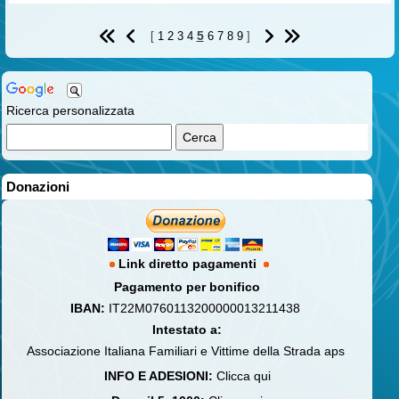
5
[
1
2
3
4
6
7
8
9
]
Ricerca personalizzata
Donazioni
Link diretto pagamenti
Pagamento per bonifico
IBAN:
IT22M0760113200000013211438
Intestato a:
Associazione Italiana Familiari e Vittime della Strada aps
INFO E ADESIONI:
Clicca qui