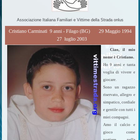
Associazione Italiana Familiari e Vittime della Strada onlus
Cristiano Carminati 9 anni - Filago (BG) 29 Maggio 1994
 27 luglio 2003
 Ciao, il mio
nome è Cristiano.
Ho 9 anni e tanta
voglia di vivere e
giocare.
Sono un ragazzo
riservato, allegro e
simpatico, cordiale
e gentile con tutti i
miei compagni.
Amo il calcio e
gioco come
portiere nella