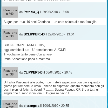
Reazione
da
Patrizia_Q
il 29/05/2010 • 16:08
n °40
Auguri per i tuoi 16 anni Cristiano....un caro saluto alla tua famiglia.
Reazione
da
BCLIPPER543
il 29/05/2010 • 13:04
n °39
BUON COMPLEANNO CRIS,
oggi sarebbe il tuo 16° compleanno. AUGURI
Ti vogliamo tanto bene.Con amore
Irene Sebastiano papà e mamma
Reazione
da
CLIPPER543
il 03/04/2010 • 20:45
n °38
Un' altra Pasqua è alle porte, i tuoi fratelli aspettano con gioia questo
giorno per rompere le uova , anche tu aspettavi questo momento con gli
occhi pieni di felicità, ricordi ? ........ Buona Pasqua CRIS e a tutti gli
angeli che ti sono vicini ora ! Un grosso bacio !
Reazione
da
pierangela
il 10/01/2010 • 20:55
n °37