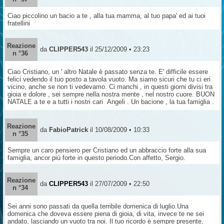
Ciao piccolino un bacio a te , alla tua mamma, al tuo papa' ed ai tuoi
fratellini
Reazione
da
CLIPPER543
il 25/12/2009 • 23:23
n °36
Ciao Cristiano, un ' altro Natale è passato senza te. E' difficile essere
felici vedendo il tuo posto a tavola vuoto. Ma siamo sicuri che tu ci eri
vicino, anche se non ti vedevamo. Ci manchi , in questi giorni divisi tra
gioia e dolore , sei sempre nella nostra mente , nel nostro cuore. BUON
NATALE a te e a tutti i nostri cari Angeli . Un bacione , la tua famiglia .
Reazione
da
FabioPatrick
il 10/08/2009 • 10:33
n °35
Sempre un caro pensiero per Cristiano ed un abbraccio forte alla sua
famiglia, ancor più forte in questo periodo.Con affetto, Sergio.
Reazione
da
CLIPPER543
il 27/07/2009 • 22:50
n °34
Sei anni sono passati da quella terribile domenica di luglio.Una
domenica che doveva essere piena di gioia, di vita, invece te ne sei
andato, lasciando un vuoto tra noi. Il tuo ricordo è sempre presente,