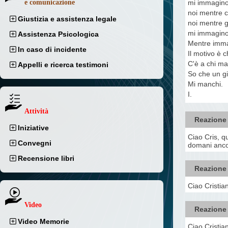
mi immagino 
e comunicazione
noi mentre c
Giustizia e assistenza legale
noi mentre g
mi immagino 
Assistenza Psicologica
Mentre imma
In caso di incidente
Il motivo è 
C'è a chi ma
Appelli e ricerca testimoni
So che un gi
Mi manchi.
I.
Attività
Reazione
Iniziative
Ciao Cris, q
Convegni
domani ancor
Recensione libri
Reazione
Ciao Cristian
Video
Reazione
Video Memorie
Ciao Cristia