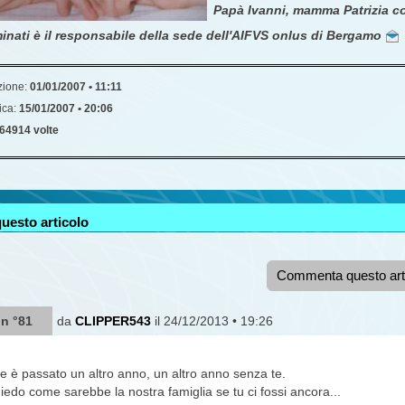
Papà Ivanni, mamma Patrizia co
inati è il responsabile della sede dell'AIFVS onlus di Bergamo
zione:
01/01/2007 • 11:11
ica:
15/01/2007 • 20:06
64914 volte
uesto articolo
Commenta questo art
 n °81
da
CLIPPER543
il 24/12/2013 • 19:26
è passato un altro anno, un altro anno senza te.
hiedo come sarebbe la nostra famiglia se tu ci fossi ancora...