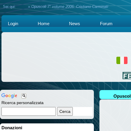
Sei qui:
Home
»
Opuscoli 7° volume 2006: Cristiano Carminati
Login
Home
News
Forum
Opuscoli
Ricerca personalizzata
Donazioni