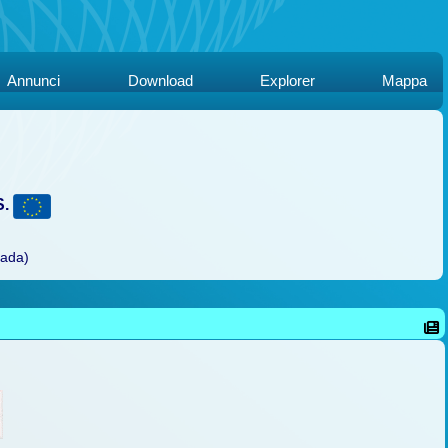
Annunci
Download
Explorer
Mappa
S.
rada)