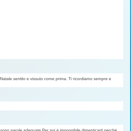
n Natale sentito e vissuto come prima. Ti ricordiamo sempre e
ci sono parole adeguate.Per noi è impossibile dimenticarti perché