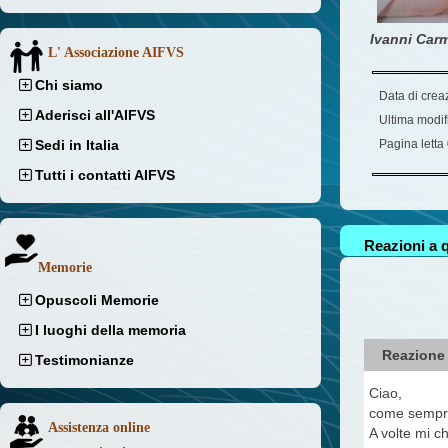
Ivanni Carm
L' Associazione AIFVS
Chi siamo
Data di crea
Aderisci all'AIFVS
Ultima modif
Sedi in Italia
Pagina letta
Tutti i contatti AIFVS
Reazioni a q
Memorie
Opuscoli Memorie
I luoghi della memoria
Reazione
Testimonianze
Ciao,
come sempre 
Assistenza online
A volte mi c