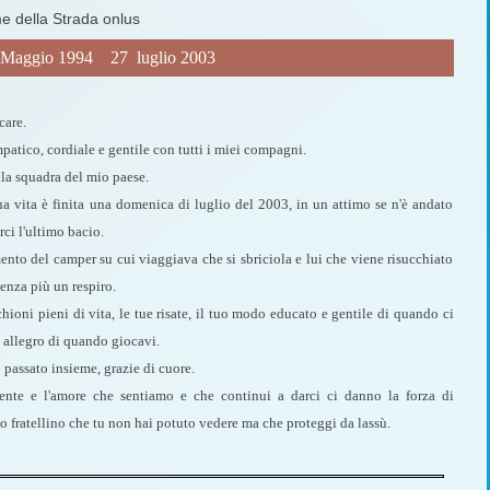
me della Strada onlus
 Maggio 1994  27 luglio 2003
care.
mpatico, cordiale e gentile con tutti i miei compagni.
la squadra del mio paese.
a sua vita è finita una domenica di luglio del 2003, in un attimo se n'è andato
rci l'ultimo bacio.
nto del camper su cui viaggiava che si sbriciola e lui che viene risucchiato
enza più un respiro.
ioni pieni di vita, le tue risate, il tuo modo educato e gentile di quando ci
e allegro di quando giocavi.
passato insieme, grazie di cuore.
 mente e l'amore che sentiamo e che continui a darci ci danno la forza di
tuo fratellino che tu non hai potuto vedere ma che proteggi da lassù.