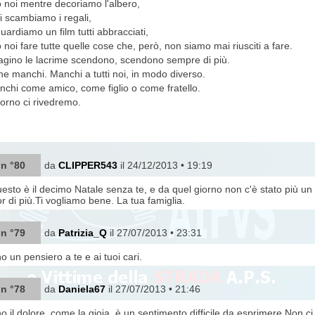
noi mentre decoriamo l'albero,
i scambiamo i regali,
uardiamo un film tutti abbracciati,
noi fare tutte quelle cose che, però, non siamo mai riusciti a fare.
gino le lacrime scendono, scendono sempre di più.
che manchi. Manchi a tutti noi, in modo diverso.
nchi come amico, come figlio o come fratello.
orno ci rivedremo.
 n °80
da
CLIPPER543
il 24/12/2013 • 19:19
uesto è il decimo Natale senza te, e da quel giorno non c'è stato più u
 di più.Ti vogliamo bene. La tua famiglia.
 n °79
da
Patrizia_Q
il 27/07/2013 • 23:31
o un pensiero a te e ai tuoi cari.
 n °78
da
Daniela67
il 27/07/2013 • 21:46
no,il dolore, come la gioia, è un sentimento difficile da esprimere.Non 