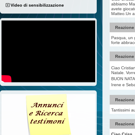
abbiamo Marti
Video di sensibilizzazione
avete giocat
Matteo.Un a
Reazione
Pasqua, un gi
forte abbracc
Reazione
Ciao Cristia
Natale. Vorr
BUON NATA
Irene e Seb
Reazione
Tantissimi au
Reazione
Ciao Criss..