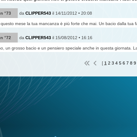
 n °73
da
CLIPPER543
il 14/11/2012 • 20:08
n questo mese la tua mancanza è più forte che mai. Un bacio dalla tua f
 n °72
da
CLIPPER543
il 15/08/2012 • 16:16
no, un grosso bacio e un pensiero speciale anche in questa giornata. La
[
1
2
3
4
5
6
7
8
9