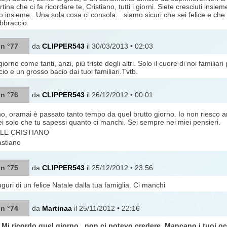
na che ci fa ricordare te, Cristiano, tutti i giorni. Siete cresciuti insie
o insieme...Una sola cosa ci consola... siamo sicuri che sei felice e che 
bbraccio.
 n °77
da
CLIPPER543
il 30/03/2013 • 02:03
orno come tanti, anzi, più triste degli altri. Solo il cuore di noi familiar
io e un grosso bacio dai tuoi familiari.Tvtb.
 n °76
da
CLIPPER543
il 26/12/2012 • 00:01
no, oramai è passato tanto tempo da quel brutto giorno. Io non riesco a
ei solo che tu sapessi quanto ci manchi. Sei sempre nei miei pensieri.
LE CRISTIANO
astiano
 n °75
da
CLIPPER543
il 25/12/2012 • 23:56
guri di un felice Natale dalla tua famiglia. Ci manchi
 n °74
da
Martinaa
il 25/11/2012 • 22:16
 Mi ricordo quel giorno.. non ci potevo credere. Mancano i tuoi occh