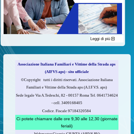
Leggi di più
C'è un modo di contribuire alle attività dell’A.I.F.V.S. a favore
delle vittime della strada e per dare giustizia ai superstiti ed ai
loro familiari che non costa nulla: devolvere il 5 per mille della
propria dichiarazione dei redditi all’A.I.F.V.S.
Associazione Italiana Familiari e Vittime della Strada aps
Come fare
(AIFVS aps) - sito ufficiale
1.
Compila la scheda CUD o del modello 730.
©​Copyright tutti i diritti riservati. Associazione Italiana
2.
Firma nel riquadro indicato come “Sostegno delle
Familiari e Vittime della Strada aps (A.I.F.V.S. aps)
organizzazioni non lucrative di utilità sociale, delle associazioni
Sede legale Via A.Tedeschi, 82 - 00157 Roma Tel. 0641734624
di promozione sociale...”
-
cell.
3409168405
3.
Indica nel riquadro
il codice fiscale dell’A.I.F.V.S.:
Codice. Fiscale 97184320584
97184320584
Ci potete chiamare dalle ore 9,30 alle 12,30 (giornate
feriali)
Webmaster Giorgio GIUNTA (AIFVS PV)