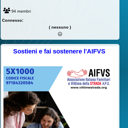
94 membri
Connesso:
( nessuno )
Sostieni e fai sostenere l'AIFVS