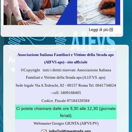
Leggi di più
C'è un modo di contribuire alle attività dell’A.I.F.V.S. a favore
delle vittime della strada e per dare giustizia ai superstiti ed ai
loro familiari che non costa nulla: devolvere il 5 per mille della
propria dichiarazione dei redditi all’A.I.F.V.S.
Associazione Italiana Familiari e Vittime della Strada aps
Come fare
(AIFVS aps) - sito ufficiale
1.
Compila la scheda CUD o del modello 730.
©​Copyright tutti i diritti riservati. Associazione Italiana
2.
Firma nel riquadro indicato come “Sostegno delle
Familiari e Vittime della Strada aps (A.I.F.V.S. aps)
organizzazioni non lucrative di utilità sociale, delle associazioni
Sede legale Via A.Tedeschi, 82 - 00157 Roma Tel. 0641734624
di promozione sociale...”
-
cell.
3409168405
3.
Indica nel riquadro
il codice fiscale dell’A.I.F.V.S.:
Codice. Fiscale 97184320584
97184320584
Ci potete chiamare dalle ore 9,30 alle 12,30 (giornate
feriali)
Webmaster Giorgio GIUNTA (AIFVS PV)
Leggi come fare
info@vittimestrada.org