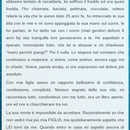
abbiamo tentato di riscaldarla, lei soffriva il freddo ed era quasi
fredda, l’ho chiamata, baciata, pettinata, coccolata, volevo
ridarle la vita che le avevo dato 25 anni fa, ho intrecciato le sue
dita con le mie e mi sono appoggiata la sua mano sul cuore, le
ho parlato, le ho detto vai con i nonni (miei genitori defunti 8
anni fa) stai tranquilla loro penseranno a te. Ho aspettato e
sperato, nonostante tutto, che lei si alzasse e mi chiedesse
“mami perché piangi?” Poi il nulla. Lo stupore nel constare che
continuavo a respirare, a vivere, come potevo, ancora oggi me
lo chiedo. Vivere: parola errata, io ora sopravvivo nel dolore più
assoluto.
Con mia figlia avevo un rapporto bellissimo di confidenza,
condivisione, complicità. Nessun segreto della sua vita, mi
raccontava tutto, condivideva con me tutto, era un libro aperto,
ore ed ore a chiacchierare tra noi.
La sua morte è impossibile da accettare. Razionalmente so che
non vedrò mai più mia FIGLIA, ma quotidianamente aspetto che
LEI torni da me. Quando entro in casa mi aspetto ancora di