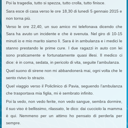
Poi la tragedia, tutto si spezza, tutto crolla, tutto finisce.
Sara esce di casa verso le ore 18,30 di lunedì 5 gennaio 2015 e
non torna più.
Verso le ore 22,40, un suo amico mi telefonava dicendo che
Sara ha avuto un incidente e che è svenuta. Nel giro di 10-15
minuti io e mio marito siamo lì. Sara è in ambulanza e i medici le
stanno prestando le prime cure. I due ragazzi in auto con lei
sono praticamente e fortunatamente quasi illesi. Il medico ci
dice: è in coma, sedata, in pericolo di vita, seguite l’ambulanza.
Quel suono di sirene non mi abbandonerà mai, ogni volta che le
sento rivivo lo strazio.
Quel viaggio verso il Policlinico di Pavia, seguendo l’ambulanza
che trasportava mia figlia, mi è sembrato infinito.
Poi la vedo, non vedo ferite, non vedo sangue, sembra dormire,
il suo viso è bellissimo, rilassato, le dico: dai cucciolo la mamma
è qui. Nemmeno per un attimo ho pensato di perderla per
sempre.