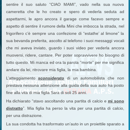
sentire il suo saluto “CIAO MAMI”, vado nella sua nuova
cameretta che le ho creato e spero di vederla seduta ad
aspettarmi, le apro ancora il garage come facevo sempre e
aspetto di sentire il rumore della Mini che imbocca la strada, nel
frigorifero c’è sempre una confezione di “estathe’ al limone” la
sua bevanda preferita, ascolto al telefono i suoi messaggi vocali
che mi aveva inviato, guardo i suoi video per vederla ancora
muoversi, ridere, cantare. Per poter sopravvivere ho bisogno di
tutto questo. Mi manca ed ora la parola “morte” per me significa
andare da lei, ritrovare mia figlia, la mia bambina.
L’atteggiamento
sconsiderato
di un automobilista che non
prestava nessuna attenzione alla guida della sua auto ha posto
fine alla vita di mia figlia Sara di soli 25 anni.
Ha dichiarato “stavo ascoltando una partita di calcio e
mi sono
distratto
”. Mia figlia ha perso la vita per una partita di calcio,
per una distrazione.
La sua condotta ha trasformato un’auto in un proiettile sparato a