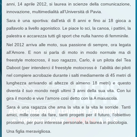
anni, 14 aprile 2012, si laurea in scienze della comunicazione,
innovazione, multimedialità all’Università di Pavia.
Sara è una sportiva: dall’età di 8 anni e fino ai 18 gioca a
pallavolo a livello agonistico. Le piace lo sci, la canoa, i pattini, la
palestra e accarezza tutti gli sport che nulla hanno di femminile.
Nel 2012 arriva alle moto, sua passione di sempre, ora legata
all’Amore. E non si parla di moto in modo normale ma di
freestyle motocross, il suo ragazzo, Carlo, è un pilota del Tea
Daboot (per intenderci il freestyle motocross è l’abilità dei piloti
nel compiere acrobazie durante i salti mediamente di 45 metri di
lunghezza arrivando al altezze di almeno 18 metri) e questo
diventa il suo mondo negli ultimi 3 anni della sua vita. Con lui
gira il mondo e vive l’amore così detto con la A maiuscola.
Sara è una ragazza che ama la vita e la vita le sorride. Tanti
amici, mille cose da fare, tanti progetti per il futuro, l’obiettivo
prossimo, per puro interesse personale, la laurea in psicologia.
Una figlia meravigliosa.