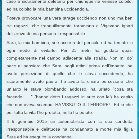
caso e sicuramente deleterio per chiunque ne venisse colpito,
ed ha colpito la mia bambina uccidendola.
Poteva provocare una vera strage uccidendo non uno ma ben
tre ragazzi, che tranquillamente tornavano a Vigevano ignari
dell’arrivo di una persona irresponsabile.
Sara, la mia bambina, si è accorta del pericolo ed ha tentato in
ogni modo di evitarlo. Per 23 metri ha guidato quasi
completamente nel campo adiacente alla strada. Non mi do’
pace al pensiero che Sara, negli attimi prima dell’impatto, ha
avuto percezione di quello che le stava succedendo, ha
sicuramente avuto paura, ha avuto la chiara percezione che
un’auto le stava piombando addosso, ha urlato “cosa sta
facendo …..” (hanno detto i ragazzi in auto con lei) ha capito
che non aveva scampo, HA VISSUTO IL TERRORE! Ed io che
per tutta la vita l’ho protetta, nulla ho potuto.
Il 6 gennaio 2015 un automobilista con la sua condotta
irresponsabile e delittuosa ha condannato a morte mia figlia
Sara ed ha eseguito la condanna.