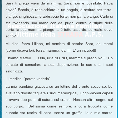
Sara ti prego vieni da mamma. Sara non è possibile. Papà
dov’è? Eccolo, è rannicchiato in un angolo, è seduto per terra,
piange, singhiozza, lo abbraccio forte, non parla piange. Carlo si
sta rovinando una mano con dei pugni contro lo stipite della
porta, la sua mamma piange … è tutto assurdo, surreale, dove
sono?
Mi dico: forza Liliana, mi sembra di sentire Sara, dai mami
(come diceva lei), forza mamma, dai!!!! E’ un incubo!!!
Chiamo Matteo …. Urla, urla NO NO, mamma ti prego No!!!! Ho
cercato di consolare la sua disperazione, le sue urla i suoi
singhiozzi.
Il medico: “potete vederla”.
La mia bambina giaceva su un lettino del pronto soccorso. Le
avevano dovuto tagliare i suoi meravigliosi, lunghi-biondi capelli
e aveva due punti di sutura sul cranio. Nessun altro segno sul
suo corpo. Bellissima come sempre, ancora truccata come
quando era uscita di casa, senza un graffio. Io e mio marito