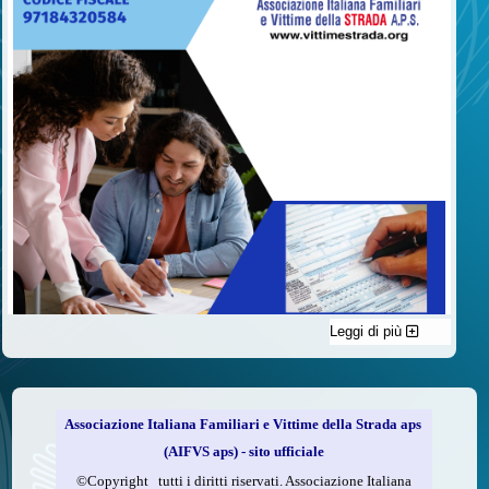
Leggi di più
C'è un modo di contribuire alle attività dell’A.I.F.V.S. a favore
delle vittime della strada e per dare giustizia ai superstiti ed ai
loro familiari che non costa nulla: devolvere il 5 per mille della
propria dichiarazione dei redditi all’A.I.F.V.S.
Associazione Italiana Familiari e Vittime della Strada aps
Come fare
(AIFVS aps) - sito ufficiale
1.
Compila la scheda CUD o del modello 730.
©​Copyright tutti i diritti riservati. Associazione Italiana