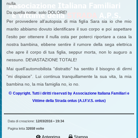
nulla.
Da quella notte: solo DOLORE!
Per provvedere all’autopsia di mia figlia Sara sia io che mio
marito abbiamo dovuto identificare il suo corpo e poi aspettare
l’esito per ottenere il nulla osta per poterci riportare a casa la
nostra bambina, ebbene sentire il rumore della sega elettrica
che apre il corpo di tua figlia, seppur morta, non lo auguro a
nessuno. DEVASTAZIONE TOTALE!
Mai quell’automobilista “distratto” ha sentito il bisogno di dirmi
“mi dispiace”. Lui continua tranquillamente la sua vita, la mia
bambina no, la mia famiglia no, io no.
©
Copyright. Tutti i diritti riservati by Associazione Italiana Familiari e
Vittime della Strada onlus (A.I.F.V.S. onlus)
Data di creazione:
12/03/2016 • 19:34
Pagina letta
32658 volte
Anteprima ...
Stampa ...