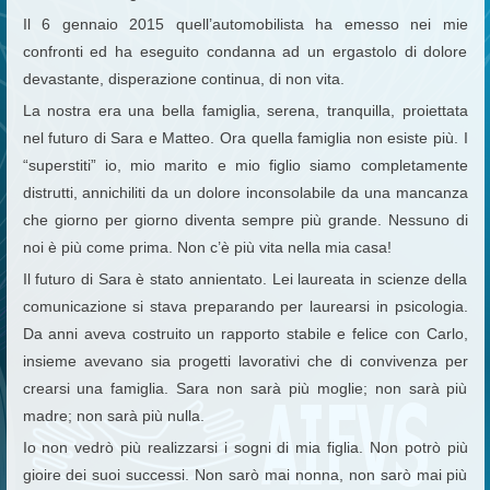
Il 6 gennaio 2015 quell’automobilista ha emesso nei mie
confronti ed ha eseguito condanna ad un ergastolo di dolore
devastante, disperazione continua, di non vita.
La nostra era una bella famiglia, serena, tranquilla, proiettata
nel futuro di Sara e Matteo. Ora quella famiglia non esiste più. I
“superstiti” io, mio marito e mio figlio siamo completamente
distrutti, annichiliti da un dolore inconsolabile da una mancanza
che giorno per giorno diventa sempre più grande. Nessuno di
noi è più come prima. Non c’è più vita nella mia casa!
Il futuro di Sara è stato annientato. Lei laureata in scienze della
comunicazione si stava preparando per laurearsi in psicologia.
Da anni aveva costruito un rapporto stabile e felice con Carlo,
insieme avevano sia progetti lavorativi che di convivenza per
crearsi una famiglia. Sara non sarà più moglie; non sarà più
madre; non sarà più nulla.
Io non vedrò più realizzarsi i sogni di mia figlia. Non potrò più
gioire dei suoi successi. Non sarò mai nonna, non sarò mai più