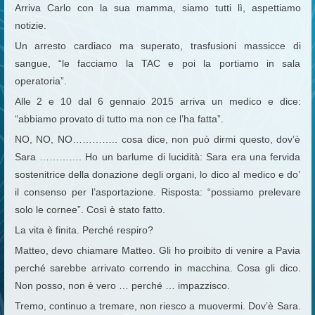
Arriva Carlo con la sua mamma, siamo tutti lì, aspettiamo
notizie.
Un arresto cardiaco ma superato, trasfusioni massicce di
sangue, “le facciamo la TAC e poi la portiamo in sala
operatoria”.
Alle 2 e 10 dal 6 gennaio 2015 arriva un medico e dice:
“abbiamo provato di tutto ma non ce l’ha fatta”.
NO, NO, NO………….. cosa dice, non può dirmi questo, dov’è
Sara …………. Ho un barlume di lucidità: Sara era una fervida
sostenitrice della donazione degli organi, lo dico al medico e do’
il consenso per l’asportazione. Risposta: “possiamo prelevare
solo le cornee”. Così è stato fatto.
La vita è finita. Perché respiro?
Matteo, devo chiamare Matteo. Gli ho proibito di venire a Pavia
perché sarebbe arrivato correndo in macchina. Cosa gli dico.
Non posso, non è vero … perché … impazzisco.
Tremo, continuo a tremare, non riesco a muovermi. Dov’è Sara.