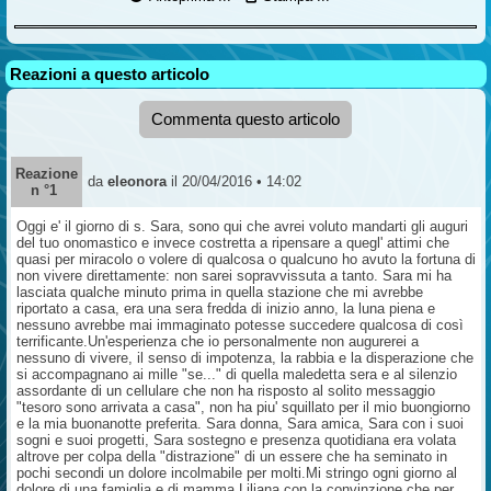
Reazioni a questo articolo
Commenta questo articolo
Reazione
da
eleonora
il 20/04/2016 • 14:02
n °1
Oggi e' il giorno di s. Sara, sono qui che avrei voluto mandarti gli auguri
del tuo onomastico e invece costretta a ripensare a quegl' attimi che
quasi per miracolo o volere di qualcosa o qualcuno ho avuto la fortuna di
non vivere direttamente: non sarei sopravvissuta a tanto. Sara mi ha
lasciata qualche minuto prima in quella stazione che mi avrebbe
riportato a casa, era una sera fredda di inizio anno, la luna piena e
nessuno avrebbe mai immaginato potesse succedere qualcosa di così
terrificante.Un'esperienza che io personalmente non augurerei a
nessuno di vivere, il senso di impotenza, la rabbia e la disperazione che
si accompagnano ai mille "se..." di quella maledetta sera e al silenzio
assordante di un cellulare che non ha risposto al solito messaggio
"tesoro sono arrivata a casa", non ha piu' squillato per il mio buongiorno
e la mia buonanotte preferita. Sara donna, Sara amica, Sara con i suoi
sogni e suoi progetti, Sara sostegno e presenza quotidiana era volata
altrove per colpa della "distrazione" di un essere che ha seminato in
pochi secondi un dolore incolmabile per molti.Mi stringo ogni giorno al
dolore di una famiglia e di mamma Liliana con la convinzione che per