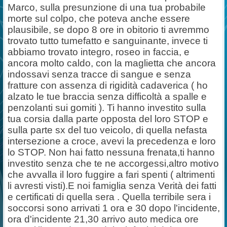
Marco, sulla presunzione di una tua probabile
morte sul colpo, che poteva anche essere
plausibile, se dopo 8 ore in obitorio ti avremmo
trovato tutto tumefatto e sanguinante, invece ti
abbiamo trovato integro, roseo in faccia, e
ancora molto caldo, con la maglietta che ancora
indossavi senza tracce di sangue e senza
fratture con assenza di rigidità cadaverica ( ho
alzato le tue braccia senza difficoltà a spalle e
penzolanti sui gomiti ). Ti hanno investito sulla
tua corsia dalla parte opposta del loro STOP e
sulla parte sx del tuo veicolo, di quella nefasta
intersezione a croce, avevi la precedenza e loro
lo STOP. Non hai fatto nessuna frenata,ti hanno
investito senza che te ne accorgessi,altro motivo
che avvalla il loro fuggire a fari spenti ( altrimenti
li avresti visti).E noi famiglia senza Verità dei fatti
e certificati di quella sera . Quella terribile sera i
soccorsi sono arrivati 1 ora e 30 dopo l'incidente,
ora d'incidente 21,30 arrivo auto medica ore