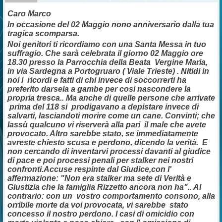
Caro Marco
In occasione del 02 Maggio nono anniversario dalla tua
tragica scomparsa.
Noi genitori ti ricordiamo con una Santa Messa in tuo
suffragio. Che sarà celebrata il giorno 02 Maggio ore
18.30 presso la Parrocchia della Beata Vergine Maria,
in via Sardegna a Portogruaro ( Viale Trieste) . Nitidi in
noi i ricordi e fatti di chi invece di soccorrerti ha
preferito darsela a gambe per cosi nascondere la
propria tresca.. Ma anche di quelle persone che arrivate
prima del 118 si prodigavano a depistare invece di
salvarti, lasciandoti morire come un cane. Convinti; che
lassù qualcuno vi riserverà alla pari il male che avete
provocato. Altro sarebbe stato, se immediatamente
avreste chiesto scusa e perdono, dicendo la verità. E
non cercando di inventarvi processi davanti al giudice
di pace e poi processi penali per stalker nei nostri
confronti.Accuse respinte dal Giudice,con l'
affermazione: "Non era stalker ma sete di Verità e
Giustizia che la famiglia Rizzetto ancora non ha".. Al
contrario: con un vostro comportamento consono, alla
orribile morte da voi provocata, vi sarebbe stato
concesso il nostro perdono. I casi di omicidio con