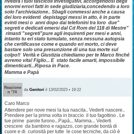
rivedrà i tuoi fascicoli investigativi, accorgendosi degli
enormi errori fatti in sede giudiziaria,concedendo a loro
solo l'archiviazione.. Sbagli commessi anche a causa
dei loro evidenti depistaggi messi in atto, è in parte
evinti mesi o anni dopo dai telefonini tra loro due"
segreti e dedicati emersi dal Cd Rom del 118 di Mestre"
rimasti "segreti"pure agli inquirenti per mesi e anni,
intanto tu eri stato tumulato, senza nessuna autopsia
che certificasse come e quando eri morto, ci deve
bastare solo una presunzione di una tua morte sul
colpo!! Verità e Giustizia chiediamo per te Marco finché
avremo vita!
Figlio... E stato facile amarti, impossibile
dimenticarti...Riposa in Pace.
Mamma e Papà
Reazione
da
Genitori
il 13/02/2023 • 19:22
n °74
Caro Marco
Attendere per nove mesi la tua nascita.. Vederti nascere..
Prendere per la prima volta in braccio il tuo fagottino . Le
tue prime parole furono...Papà... Mamma... Vederti
crescere da bambino e ragazzo, con grande bontà di
cuore e di curiosità per tutte le cose tecniche, da ciò è