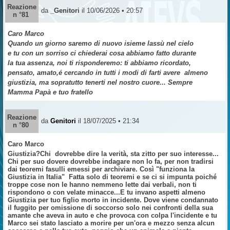
Reazione
da
_Genitori
il 10/06/2026 • 20:57
n °81
Caro Marco
Quando un giorno saremo di nuovo isieme lassù nel cielo
e tu con un sorriso ci chiederai cosa abbiamo fatto durante
la tua assenza, noi ti risponderemo: ti abbiamo ricordato,
pensato, amato,é cercando in tutti i modi di farti avere almeno
giustizia, ma sopratutto tenerti nel nostro cuore... Sempre
Mamma Papà e tuo fratello
Reazione
da
Genitori
il 18/07/2025 • 21:34
n °80
Caro Marco
Giustizia?Chi
dovrebbe dire la verità, sta zitto per suo interesse...
Chi per suo dovere dovrebbe indagare non lo fa, per non tradirsi
dai teoremi fasulli emessi per archiviare. Così "funziona la
Giustizia in Italia"
Fatta solo di teoremi e se ci si impunta poiché
troppe cose non le hanno nemmeno lette dai verbali, non ti
rispondono o con velate minacce...E tu invano aspetti almeno
Giustizia per tuo figlio morto in incidente. Dove viene condannato
il fuggito per omissione di soccorso solo nei confronti della sua
amante che aveva in auto e che provoca con colpa l'incidente e tu
Marco sei stato lasciato a morire per un'ora e mezzo senza alcun