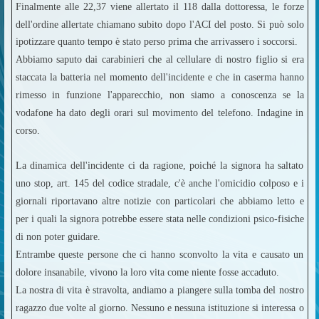
Finalmente alle 22,37 viene allertato il 118 dalla dottoressa, le forze
dell'ordine allertate chiamano subito dopo l'ACI del posto.
Si può solo
ipotizzare quanto tempo è stato perso prima che arrivassero i soccorsi.
Abbiamo saputo dai carabinieri che al cellulare di nostro figlio si era
staccata la batteria nel momento dell'incidente e che in caserma hanno
rimesso in funzione l'apparecchio, non siamo a conoscenza se la
vodafone ha dato degli orari sul movimento del telefono. Indagine in
corso.
La dinamica dell'incidente ci da ragione, poiché la signora ha saltato
uno stop, art. 145 del codice stradale, c'è anche l'omicidio colposo e i
giornali riportavano altre notizie con particolari che abbiamo letto e
per i quali la signora potrebbe essere stata nelle condizioni psico-fisiche
di non poter guidare.
Entrambe queste persone che ci hanno sconvolto la vita e causato un
dolore insanabile, vivono la loro vita come niente fosse accaduto.
La nostra di vita è stravolta, andiamo a piangere sulla tomba del nostro
ragazzo due volte al giorno. Nessuno e nessuna istituzione si interessa o