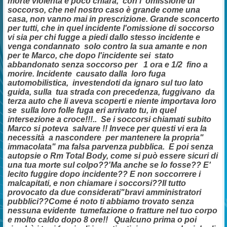
morte violenta e poco chiara, con l' omissione di
soccorso, che nel nostro caso è grande come una
casa, non vanno mai in prescrizione.
Grande sconcerto
per tutti, che in quel incidente l'omissione di soccorso
vi sia per chi fugge a piedi dallo stesso incidente e
venga condannato solo contro la sua amante e non
per te Marco, che dopo l'incidente sei stato
abbandonato senza soccorso per 1 ora e 1/2 fino a
morire. Incidente causato dalla loro fuga
automobilistica, investendoti da ignaro sul tuo lato
guida, sulla tua strada con precedenza, fuggivano da
terza auto che li aveva scoperti e niente importava loro
se sulla loro folle fuga eri arrivato tu, in quel
intersezione a croce!!!.. Se i soccorsi chiamati subito
Marco si poteva salvare !! Invece per questi vi era la
necessità a nascondere per mantenere la propria"
immacolata" ma falsa parvenza pubblica. E poi senza
autopsie o Rm Total Body, come si può essere sicuri di
una tua morte sul colpo??'Ma anche se lo fosse?? E'
lecito fuggire dopo incidente?? E non soccorrere i
malcapitati, e non chiamare i soccorsi??Il tutto
provocato da due considerati"bravi amministratori
pubblici??Come é noto ti abbiamo trovato senza
nessuna evidente tumefazione o fratture nel tuo corpo
e molto caldo dopo 8 ore!! Qualcuno prima o poi