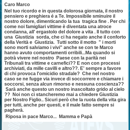
Caro Marco
Nel tuo ricordo e in questa dolorosa giornata, il nostro
pensiero e preghiera é a Te. Impossibile sminuire il
nostro dolore, dimenticando la tua tragica fine . Per chi
come noi famigliari vittime è diventata una atroce
condanna, all' ergastolo del dolore a vita . Il tutto con
una Giustizia sorda, che ci ha negato anche il conforto
della Verità e Giustizia. Tutti sotto il motto " i morti
sono morti salviamo i vivi" anche se con te Marco
hanno avuto comportamenti orribili...Ma quando si
potrà vivere nel nostro Paese con la parità nei
Tribunali tra vittime e carnefici?? E non con processi
archiviati, da mille cavilli e altro??. E' sempre a favore
di chi provoca l'omicidio stradale? Che nel nostro
caso se ne fugge via invece di soccorrere e chiamare i
soccorsi, senza alcun rimorso e nessuna coscienza??
Sarà anche questo un nostro inascoltato grido al cielo
?? Noi non ci stancheremo mai a chiedere Giustizia
per Nostro Figlio.. Sicuri però che la ruota della vita gira
per tutti, anche per questi, e il male fatto sempre si
pagherà.
Riposa in pace Marco... Mamma e Papà