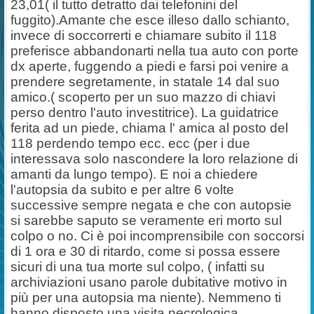
23,01( il tutto detratto dai telefonini del
fuggito).Amante che esce illeso dallo schianto,
invece di soccorrerti e chiamare subito il 118
preferisce abbandonarti nella tua auto con porte
dx aperte, fuggendo a piedi e farsi poi venire a
prendere segretamente, in statale 14 dal suo
amico.( scoperto per un suo mazzo di chiavi
perso dentro l'auto investitrice). La guidatrice
ferita ad un piede, chiama l' amica al posto del
118 perdendo tempo ecc. ecc (per i due
interessava solo nascondere la loro relazione di
amanti da lungo tempo). E noi a chiedere
l'autopsia da subito e per altre 6 volte
successive sempre negata e che con autopsie
si sarebbe saputo se veramente eri morto sul
colpo o no. Ci è poi incomprensibile con soccorsi
di 1 ora e 30 di ritardo, come si possa essere
sicuri di una tua morte sul colpo, ( infatti su
archiviazioni usano parole dubitative motivo in
più per una autopsia ma niente). Nemmeno ti
hanno disposto una visita necrologica.