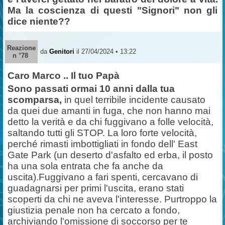
Ma la coscienza di questi "Signori" non gli
dice niente??
Reazione
da
Genitori
il 27/04/2024 • 13:22
n °78
Caro Marco .. Il tuo Papà
Sono passati ormai 10 anni dalla tua
scomparsa,
in quel terribile incidente causato
da quei due amanti in fuga, che non hanno mai
detto la verità e da chi fuggivano a folle velocità,
saltando tutti gli STOP. La loro forte velocità,
perché rimasti imbottigliati in fondo dell' East
Gate Park (un deserto d'asfalto ed erba, il posto
ha una sola entrata che fa anche da
uscita).Fuggivano a fari spenti, cercavano di
guadagnarsi per primi l'uscita, erano stati
scoperti da chi ne aveva l'interesse. Purtroppo la
giustizia penale non ha cercato a fondo,
archiviando l'omissione di soccorso per te