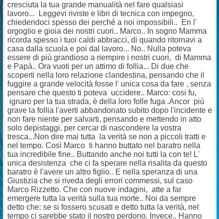
cresciuta la tua grande manualità nel fare qualsiasi
lavoro... Leggevi riviste e libri di tecnica con impegno,
chiedendoci spesso dei perché a noi impossibili.. Eri l'
orgoglio e gioia dei nostri cuori.. Marco.. In sogno Mamma
ricorda spesso i tuoi caldi abbracci, di quando ritornavi a
casa dalla scuola e poi dal lavoro... No.. Nulla poteva
essere di più grandioso a riempire i nostri cuori, di Mamma
e Papà.. Ora vuoti per un attimo di follia... Di due che
scoperti nella loro relazione clandestina, pensando che il
fuggire a grande velocità fosse l' unica cosa da fare , senza
pensare che questo ti poteva uccidere.. Marco: cosi fu,
ignaro per la tua strada, è della loro folle fuga .Ancor più
grave la follia l'averti abbandonato subito dopo l'incidente e
non fare niente per salvarti, pensando e mettendo in atto
solo depistaggi, per cercar di nascondere la vostra
tresca...Non dire mai tutta la verità se non a piccoli tratti e
nel tempo. Così Marco ti hanno buttato nel baratro nella
tua incredibile fine.. Buttando anche noi tutti la con te! L'
unica desistenza che ci fa sperare nella risalita da questo
baratro è l'avere un altro figlio.. E nella speranza di una
Giustizia che si riveda degli errori commessi, sul caso
Marco Rizzetto. Che con nuove indagini, atte a far
emergere tutta la verità sulla tua morte.. Noi da sempre
detto che: se si fossero scusati e detto tutta la verità, nel
tempo ci sarebbe stato il nostro perdono. Invece.. Hanno