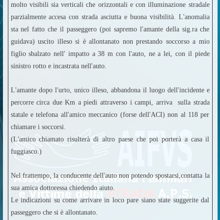
molto visibili sia verticali che orizzontali e con illuminazione stradale
parzialmente accesa con strada asciutta e buona visibilità. L'anomalia
sta nel fatto che il passeggero (poi sapremo l'amante della sig.ra che
guidava) uscito illeso si è allontanato non prestando soccorso a mio
figlio sbalzato nell' impatto a 38 m con l'auto, ne a lei, con il piede
sinistro rotto e incastrata nell'auto.
L'amante dopo l'urto, unico illeso, abbandona il luogo dell'incidente e
percorre circa due Km a piedi attraverso i campi, arriva sulla strada
statale e telefona all'amico meccanico (forse dell'ACI) non al 118 per
chiamare i soccorsi.
(L'amico chiamato risulterà di altro paese che poi porterà a casa il
fuggiasco.)
Nel frattempo, la conducente dell'auto non potendo spostarsi,contatta la
sua amica dottoressa chiedendo aiuto.
Le indicazioni su come arrivare in loco pare siano state suggerite dal
passeggero che si è allontanato.