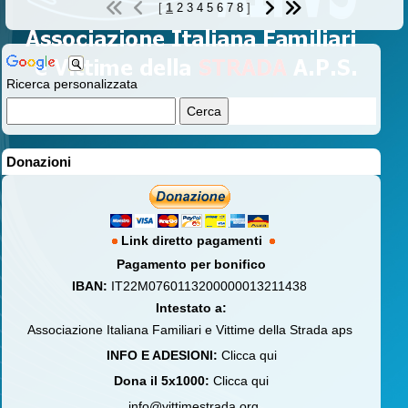
1
[
2
3
4
5
6
7
8
]
Ricerca personalizzata
Donazioni
Link diretto pagamenti
Pagamento per bonifico
IBAN:
IT22M0760113200000013211438
Intestato a:
Associazione Italiana Familiari e Vittime della Strada aps
INFO E ADESIONI:
Clicca qui
Dona il 5x1000:
Clicca qui
info@vittimestrada.org