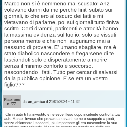
Marco non si è nemmeno mai scusato! Anzi
volevano danni da me perché finiti subito sui
giornali, io che ero al oscuro dei fatti e mi
vietavano di parlarne, poi sui giornali tutto finiva
scritto. Certi drammi, patimenti e atrocità hanno
la massima evidenza sul tuo io, solo se vissuti
personalmente e che non
auguriamo mai a
nessuno di provare. E' umano sbagliare, ma è
stato diabolico nascondere e fregarsene di te
lasciandoti solo e disperatamente a morire
senza il minimo conforto e soccorso,
nascondendo i fatti. Tutto per cercar di salvarsi
dalla pubblica opinione. E se era un vostro
figlio???
Reazione
da
un_amico
il 21/01/2024 • 11:32
n °77
Chi in auto ti ha investito e ne esce illeso dopo incidente contro la tua
auto Marco. Invece che provare a salvarti se ne è scappato a piedi,
senza chiamnare i soccorsi, piu importante gli era nascondere la sua