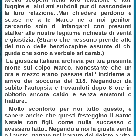
fuggire e
altri atti subdoli pur di nascondere
la loro relazione...Mai chiedere perdono e
scuse ne a te Marco ne a noi genitori
cercando solo di infangarci con presunti
stalker alle nostre legittime richieste di verità
e giustizia. (Strano che nessuno prende atto
del ruolo delle benziozapine assunte di chi
guida che sono a verbale sit carab.)
La giustizia Italiana archivia per tua presunta
morte sul colpo Marco. Nonostante che un
ora e mezzo erano passate dall' incidente al
arrivo dei soccorsi del 118. Negandoci da
subito l'autopsia e trovandoti dopo 8 ore in
obitorio ancora caldo e senza ematomi o
fratture..
Molto sconforto per noi tutto questo, è
sapere anche che questi festeggino il Santo
Natale con figli, come nulla successo o
avessero fatto.. Negando a noi la giusta verità
e l'averci gettato nel baratro del dolore a vita.