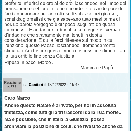
preferito infierirci dolore al dolore, lasciandoci nel limbo del
non sapere e del loro finto non ricordo. Cercando pure di
farci condannare per articoli usciti sul caso nei giornali,
scritti da giornalisti che già sapevano tutto mesi prima di
noi. La parola vergogna è dir poco sugli atti da questi
commessi.. E andar per Tribunali a far rileggere i verbali
d'indagine che stranamente mai tenuti in debita
considerazione. E qui a farci riflettere sul modo in cui
funziona questo Paese, lasciandoci. tremendamente
sfiduciati. Anche per questo non ci è possibile dimenticare
la tua orribile fine senza Giustizia...
Riposa in pace Marco .
Mamma e Papà
Reazione
da
Genitori
il 18/12/2022 • 15:47
n °73
Caro Marco
Anche questo Natale è arrivato, per noi in assoluta
tristezza, come tutti gli altri trascorsi dalla Tua morte..
Ma è possibile, che in Italia la Giustizia, possa
archiviare la posizione di colui, che rivestito anche da