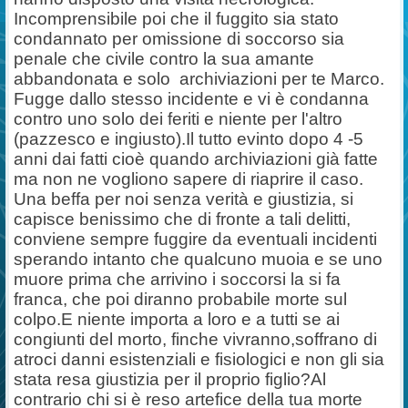
Incomprensibile poi che il fuggito sia stato
condannato per omissione di soccorso sia
penale che civile contro la sua amante
abbandonata e solo
archiviazioni per te Marco.
Fugge dallo stesso incidente e vi è condanna
contro uno solo dei feriti e niente per l'altro
(pazzesco e ingiusto).Il tutto evinto dopo 4 -5
anni dai fatti cioè quando archiviazioni già fatte
ma non ne vogliono sapere di riaprire il caso.
Una beffa per noi senza verità e giustizia, si
capisce benissimo che di fronte a tali delitti,
conviene sempre fuggire da eventuali incidenti
sperando intanto che qualcuno muoia e se uno
muore prima che arrivino i soccorsi la si fa
franca, che poi diranno probabile morte sul
colpo.E niente importa a loro e a tutti se ai
congiunti del morto, finche vivranno,soffrano di
atroci danni esistenziali e fisiologici e non gli sia
stata resa giustizia per il proprio figlio?Al
contrario chi si è reso artefice della tua morte