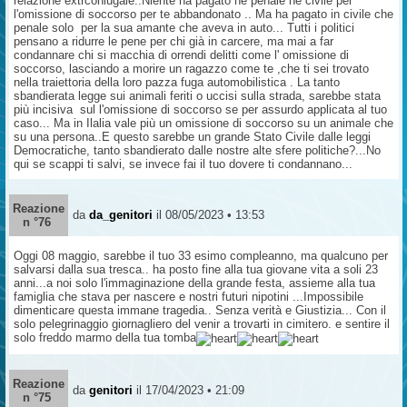
relazione extrconiugale..Niente ha pagato ne penale ne civile per
l'omissione di soccorso per te abbandonato .. Ma ha pagato in civile che
penale solo per la sua amante che aveva in auto... Tutti i politici
pensano a ridurre le pene per chi già in carcere, ma mai a far
condannare chi si macchia di orrendi delitti come l' omissione di
soccorso, lasciando a morire un ragazzo come te ,che ti sei trovato
nella traiettoria della loro pazza fuga automobilistica . La tanto
sbandierata legge sui animali feriti o uccisi sulla strada, sarebbe stata
più incisiva sul l'omissione di soccorso se per assurdo applicata al tuo
caso... Ma in Ilalia vale più un omissione di soccorso su un animale che
su una persona..E questo sarebbe un grande Stato Civile dalle leggi
Democratiche, tanto sbandierato dalle nostre alte sfere politiche?...No
qui se scappi ti salvi, se invece fai il tuo dovere ti condannano...
Reazione
da
da_genitori
il 08/05/2023 • 13:53
n °76
Oggi 08 maggio, sarebbe il tuo 33 esimo compleanno, ma qualcuno per
salvarsi dalla sua tresca.. ha posto fine alla tua giovane vita a soli 23
anni...a noi solo l'immaginazione della grande festa, assieme alla tua
famiglia che stava per nascere e nostri futuri nipotini ...Impossibile
dimenticare questa immane tragedia.. Senza verità e Giustizia... Con il
solo pelegrinaggio giornagliero del venir a trovarti in cimitero. e sentire il
solo freddo marmo della tua tomba
Reazione
da
genitori
il 17/04/2023 • 21:09
n °75