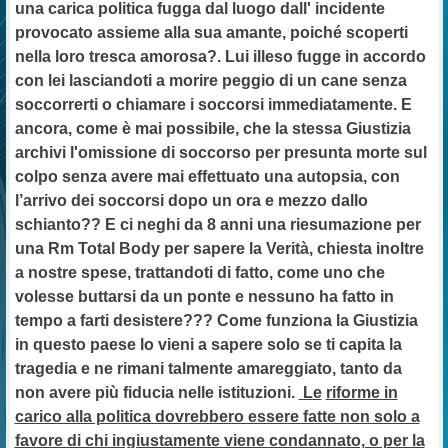
una carica politica fugga dal luogo dall' incidente
provocato assieme alla sua amante, poiché scoperti
nella loro tresca amorosa?. Lui illeso fugge in accordo
con lei lasciandoti a morire peggio di un cane senza
soccorrerti o chiamare i soccorsi immediatamente. E
ancora, come è mai possibile, che la stessa Giustizia
archivi l'omissione di soccorso per presunta morte sul
colpo senza avere mai effettuato una autopsia, con
l’arrivo dei soccorsi dopo un ora e mezzo dallo
schianto?? E ci neghi da 8 anni una riesumazione per
una Rm Total Body per sapere la Verità, chiesta inoltre
a nostre spese, trattandoti di fatto, come uno che
volesse buttarsi da un ponte e nessuno ha fatto in
tempo a farti desistere??? Come funziona la Giustizia
in questo paese lo vieni a sapere solo se ti capita la
tragedia e ne rimani talmente amareggiato, tanto da
non avere più fiducia nelle istituzioni.
Le
riforme in
carico alla politica dovrebbero essere fatte non solo a
favore di chi ingiustamente viene condannato, o per la