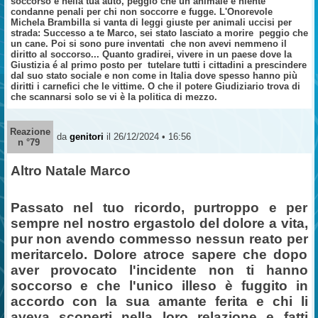
soccorso e nella tua auto, peggio che un animale e niente
condanne penali per chi non soccorre e fugge. L'Onorevole
Michela Brambilla si vanta di leggi giuste per animali uccisi per
strada: Successo a te Marco, sei stato lasciato a morire
peggio che
un cane. Poi si sono pure inventati
che non avevi nemmeno il
diritto al soccorso... Quanto gradirei, vivere in un paese dove la
Giustizia é al primo posto per
tutelare tutti i cittadini a prescindere
dal suo stato sociale e non come in Italia dove spesso hanno più
diritti i carnefici che le vittime. O che il potere Giudiziario trova di
che scannarsi solo se vi è la politica di mezzo.
Reazione
da
genitori
il 26/12/2024 • 16:56
n °79
Altro Natale Marco
Passato nel tuo ricordo, purtroppo e per
sempre nel nostro ergastolo del dolore a vita,
pur non avendo commesso nessun reato per
meritarcelo. Dolore atroce sapere che dopo
aver provocato l'incidente non ti hanno
soccorso e che l'unico illeso è fuggito in
accordo con la sua amante ferita e chi li
aveva scoperti nella loro relazione e fatti