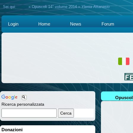
Sei qui:
Home
»
Opuscoli 14° volume 2014
»
Ylenia Attanasio
Login
Home
News
Forum
Opuscoli
Ricerca personalizzata
Donazioni