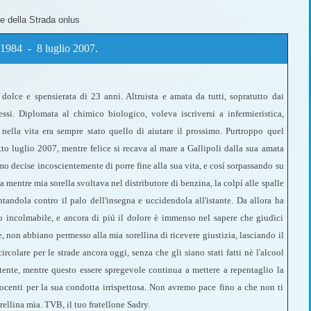
me della Strada onlus
o 1984 - 8 luglio 2007.
dolce e spensierata di 23 anni. Altruista e amata da tutti, sopratutto dai
si. Diplomata al chimico biologico, voleva iscriversi a infermieristica,
 nella vita era sempre stato quello di aiutare il prossimo. Purtroppo quel
tto luglio 2007, mentre felice si recava al mare a Gallipoli dalla sua amata
o decise incoscientemente di porre fine alla sua vita, e cosí sorpassando su
a mentre mia sorella svoltava nel distributore di benzina, la colpí alle spalle
ntandola contro il palo dell'insegna e uccidendola all'istante. Da allora ha
o incolmabile, e ancora di piú il dolore è immenso nel sapere che giudici
te, non abbiano permesso alla mia sorellina di ricevere giustizia, lasciando il
ircolare per le strade ancora oggi, senza che gli siano stati fatti nè l'alcool
patente, mentre questo essere spregevole continua a mettere a repentaglio la
nnocenti per la sua condotta irrispettosa. Non avremo pace fino a che non ti
rellina mia. TVB, il tuo fratellone Sadry.