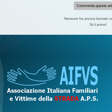
Commenta questo art
Nessuno ha ancora lasciato 
Sii il primo!