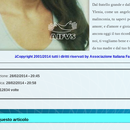
Dal fratello grande e da
Ylenia, come un angelo 
malinconia, tu sapevi por
amore; e d'amore e gioia
ancora oggi il tuo ricor
noi, ti vogliamo bene e 
da tua madre e dal tuo f
ã
Copyright 2001/2014 tutti i diritti riservati by Associazione Italiana Fam
zione:
28/02/2014 • 20:45
ica:
28/02/2014 • 20:58
12834 volte
uesto articolo