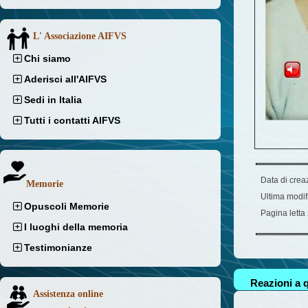
L' Associazione AIFVS
Chi siamo
Aderisci all'AIFVS
Sedi in Italia
Tutti i contatti AIFVS
Data di crea
Memorie
Ultima modif
Opuscoli Memorie
Pagina letta
I luoghi della memoria
Testimonianze
Reazioni a q
Assistenza online