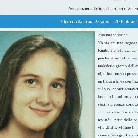
Associazione Italiana Familiari e Vitti
Ylenia Attanasio, 23 anni. - 20 febbrai
Alla mia sorellina
Ylenia era una ragazza 
bambini e adorata da es
perchè il suo obiettivo
maledetto giorno dell'o
nipotina, un suo prossim
un tratto a linea continu
sul suo scooter scarave
lasciato in noi un vuot
eletti e presenze corrot
suo assassino libero di c
test né il ritiro della 
vita di altre vittime i
avremo reso giustizia so