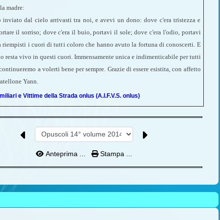
lla madre:
inviato dal cielo arrivasti tra noi, e avevi un dono: dove c'era tristezza e
tare il sorriso; dove c'era il buio, portavi il sole; dove c'era l'odio, portavi
 riempisti i cuori di tutti coloro che hanno avuto la fortuna di conoscerti. E
do resta vivo in questi cuori. Immensamente unica e indimenticabile per tutti
continueremo a volerti bene per sempre. Grazie di essere esistita, con affetto
ratellone Yann.
iliari e Vittime della Strada onlus (A.I.F.V.S. onlus)
Anteprima ...
Stampa ...