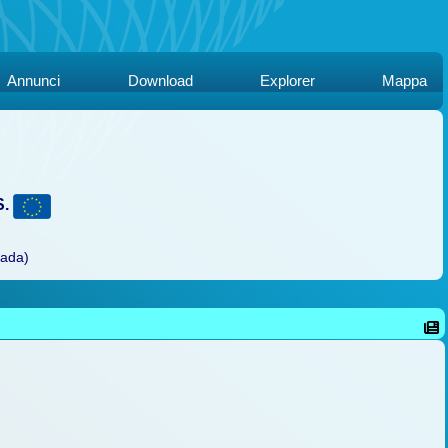
Annunci
Download
Explorer
Mappa
S.
rada)