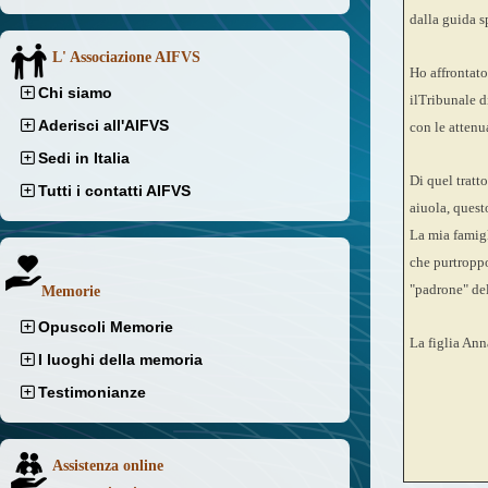
dalla guida s
L' Associazione AIFVS
Ho affrontato 
Chi siamo
ilTribunale d
Aderisci all'AIFVS
con le attenu
Sedi in Italia
Di quel tratto
Tutti i contatti AIFVS
aiuola, quest
La mia famigl
che purtroppo
"padrone" del
Memorie
Opuscoli Memorie
La figlia Ann
I luoghi della memoria
Testimonianze
Assistenza online