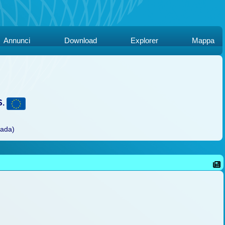
Annunci
Download
Explorer
Mappa
S.
rada)