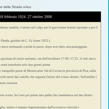
me della Strada onlus
18 febbraio 1924  27 ottobre 2008
dente stradale, è morto sul colpo per le gravissime lesioni riportate e per il
o Panda, guidata da L. S.( classe 1923 ).
stava rientrando a piedi in paese, dopo aver fatto una passeggiata.
 giornata di inizio autunno, ora dell'incidente 17.00- 17,15 , il sole stava
a stata introdotta solo due giorni prima.
 tranquillo paese di Montecatini Val di Cecina in provincia di Pisa, sulla
ochi metri dal cartello che segnala l'inizio del centro abitato. Sull'asfalto i
enuto nessuna
ente scena: ha visto per primo mio padre,che camminava sul lato destro
glie, subito è rimasto impressionato dall'eccessiva velocità e