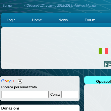
Sei qui:
Home
»
Opuscoli 13° volume 2012/2013: Alfonso Mannari
Login
Home
News
Forum
Opuscoli
Ricerca personalizzata
Donazioni