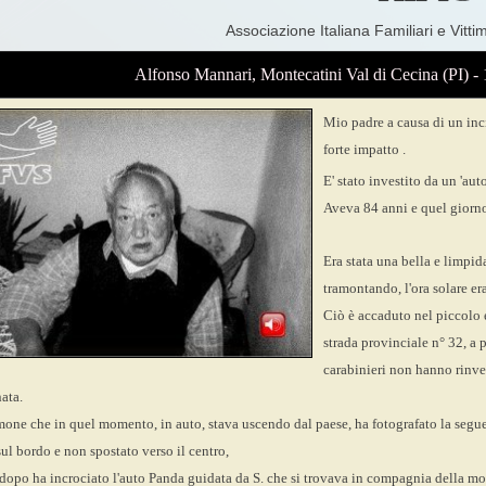
Associazione Italiana Familiari e Vitti
Alfonso Mannari, Montecatini Val di Cecina (PI) - 
Mio padre a causa di un inci
forte impatto .
E' stato investito da un 'aut
Aveva 84 anni e quel giorno 
Era stata una bella e limpida
tramontando, l'ora solare er
Ciò è accaduto nel piccolo e
strada provinciale n° 32, a p
carabinieri non hanno rinv
nata.
mone che in quel momento, in auto, stava uscendo dal paese, ha fotografato la segu
 sul bordo e non spostato verso il centro,
 dopo ha incrociato l'auto Panda guidata da S. che si trovava in compagnia della mo