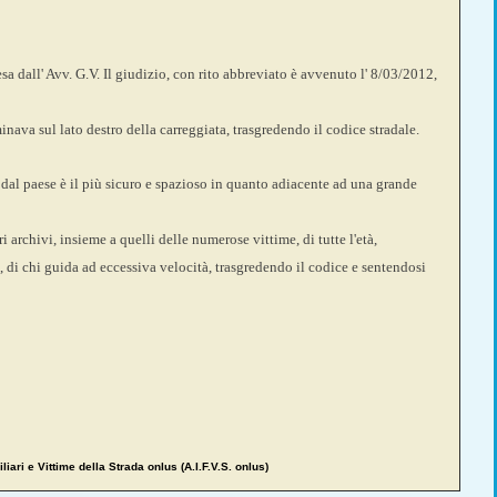
esa dall' Avv. G.V. Il giudizio, con rito abbreviato è avvenuto l' 8/03/2012,
ava sul lato destro della carreggiata, trasgredendo il codice stradale.
re dal paese è il più sicuro e spazioso in quanto adiacente ad una grande
 archivi, insieme a quelli delle numerose vittime, di tutte l'età,
di chi guida ad eccessiva velocità, trasgredendo il codice e sentendosi
liari e Vittime della Strada onlus (A.I.F.V.S. onlus)