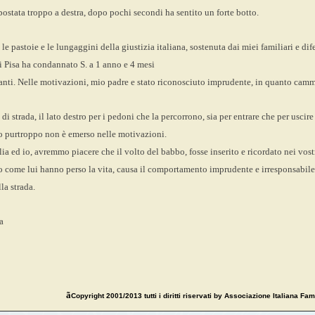
postata troppo a destra, dopo pochi secondi ha sentito un forte botto.
le pastoie e le lungaggini della giustizia italiana, sostenuta dai miei familiari e dif
i Pisa ha condannato S. a 1 anno e 4 mesi
anti. Nelle motivazioni, mio padre e stato riconosciuto imprudente, in quanto cammin
 di strada, il lato destro per i pedoni che la percorrono, sia per entrare che per usci
o purtroppo non è emerso nelle motivazioni.
ia ed io, avremmo piacere che il volto del babbo, fosse inserito e ricordato nei vostri
 come lui hanno perso la vita, causa il comportamento imprudente e irresponsabile, 
la strada.
a
ã
Copyright 2001/2013 tutti i diritti riservati by Associazione Italiana Fami