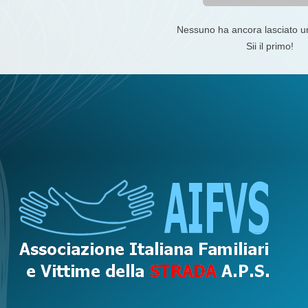
Nessuno ha ancora lasciato 
Sii il primo!