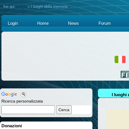
Sei qui:
Home
»
I luoghi della memoria
Login
Home
News
Forum
I luoghi
Ricerca personalizzata
Donazioni