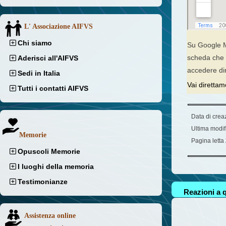
L' Associazione AIFVS
Chi siamo
Su Google Ma
scheda che v
Aderisci all'AIFVS
accedere dir
Sedi in Italia
Vai direttam
Tutti i contatti AIFVS
Data di crea
Ultima modif
Memorie
Pagina letta
Opuscoli Memorie
I luoghi della memoria
Testimonianze
Reazioni a q
Assistenza online