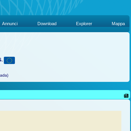
Annunci
Download
Explorer
Mappa
S.
rada)