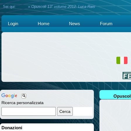
Sei qui:
Home
»
Opuscoli 13° volume 2012: Luca Rais
Login
Home
News
Forum
Opuscoli
Ricerca personalizzata
Donazioni