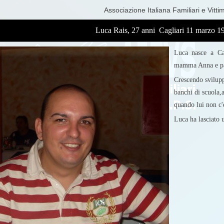
Associazione Italiana Familiari e Vitti
Luca Rais, 27 anni Cagliari 11 marzo 1
Luca nasce a Cag
mamma Anna e papà
Crescendo sviluppa
banchi di scuola,
quando lui non c'è
Luca ha lasciato u