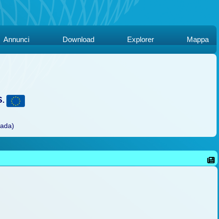
Annunci
Download
Explorer
Mappa
S.
rada)