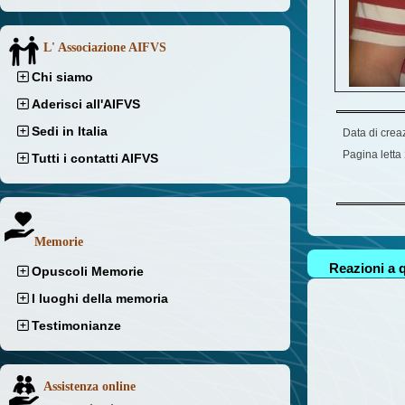
L' Associazione AIFVS
Chi siamo
Aderisci all'AIFVS
Sedi in Italia
Data di crea
Pagina letta
Tutti i contatti AIFVS
Memorie
Reazioni a q
Opuscoli Memorie
I luoghi della memoria
Testimonianze
Assistenza online