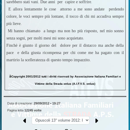
sarebbero stati vani. Due anni per capire e soffrire.
E allora lentamente le cose attorno a me sono andate perdendo
colore, le voci sempre più lontane, il tocco di chi mi accudiva sempre
più lieve.
Mi hanno chiamato a lungo ma non ho più risposto, nel mio sonno
senza sogni, per molti mesi mi sono acquietato.
Finchè è giunto il giorno del dolore per il distacco ma anche della
pace e della giusta ricompensa per chi come me ha pagato con il
martirio la scelleratezza di questo tempo impazzito.
ã
Copyright 2001/2012 tutti i diritti riservati by Associazione Italiana Familiari e
Vittime della Strada onlus (A.I.F.V.S. onlus)
Data di creazione:
29/09/2012 • 19:27
Pagina letta
12245 volte