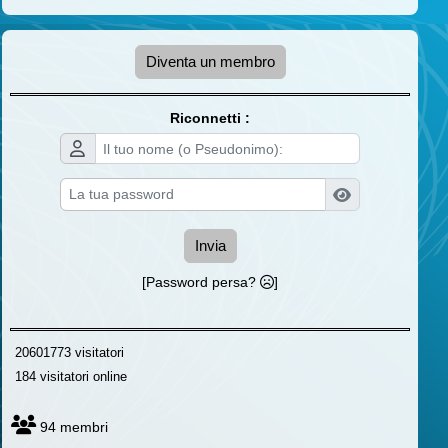
Diventa un membro
Riconnetti :
Invia
[Password persa?
]
20601773 visitatori
184 visitatori online
94 membri