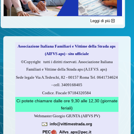
Leggi di più
C'è un modo di contribuire alle attività dell’A.I.F.V.S. a favore
delle vittime della strada e per dare giustizia ai superstiti ed ai
loro familiari che non costa nulla: devolvere il 5 per mille della
propria dichiarazione dei redditi all’A.I.F.V.S.
Associazione Italiana Familiari e Vittime della Strada aps
Come fare
(AIFVS aps) - sito ufficiale
1.
Compila la scheda CUD o del modello 730.
©​Copyright tutti i diritti riservati. Associazione Italiana
2.
Firma nel riquadro indicato come “Sostegno delle
Familiari e Vittime della Strada aps (A.I.F.V.S. aps)
organizzazioni non lucrative di utilità sociale, delle associazioni
Sede legale Via A.Tedeschi, 82 - 00157 Roma Tel. 0641734624
di promozione sociale...”
-
cell.
3409168405
3.
Indica nel riquadro
il codice fiscale dell’A.I.F.V.S.:
Codice. Fiscale 97184320584
97184320584
Ci potete chiamare dalle ore 9,30 alle 12,30 (giornate
feriali)
Webmaster Giorgio GIUNTA (AIFVS PV)
Leggi come fare
info@vittimestrada.org
(versione stampabile)
PEC
Aifvs_aps@pec.it