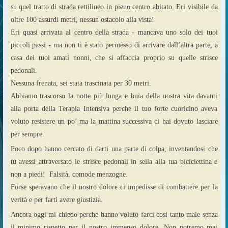
su quel tratto di strada rettilineo in pieno centro abitato. Eri visibile da
oltre 100 assurdi metri, nessun ostacolo alla vista!
Eri quasi arrivata al centro della strada - mancava uno solo dei tuoi
piccoli passi - ma non ti è stato permesso di arrivare dall’altra parte, a
casa dei tuoi amati nonni, che si affaccia proprio su quelle strisce
pedonali.
Nessuna frenata, sei stata trascinata per 30 metri.
Abbiamo trascorso la notte più lunga e buia della nostra vita davanti
alla porta della Terapia Intensiva perchè il tuo forte cuoricino aveva
voluto resistere un po’ ma la mattina successiva ci hai dovuto lasciare
per sempre.
Poco dopo hanno cercato di darti una parte di colpa, inventandosi che
tu avessi attraversato le strisce pedonali in sella alla tua biciclettina e
non a piedi! Falsità, comode menzogne.
Forse speravano che il nostro dolore ci impedisse di combattere per la
verità e per farti avere giustizia.
Ancora oggi mi chiedo perchè hanno voluto farci così tanto male senza
il minimo rispetto per il nostro immenso dolore. Non potremo mai