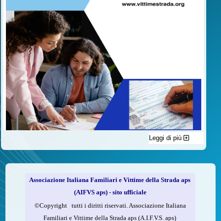
Leggi di più
C'è un modo di contribuire alle attività dell’A.I.F.V.S. a favore
delle vittime della strada e per dare giustizia ai superstiti ed ai
loro familiari che non costa nulla: devolvere il 5 per mille della
propria dichiarazione dei redditi all’A.I.F.V.S.
Associazione Italiana Familiari e Vittime della Strada aps
Come fare
(AIFVS aps) - sito ufficiale
1.
Compila la scheda CUD o del modello 730.
©​Copyright tutti i diritti riservati. Associazione Italiana
2.
Firma nel riquadro indicato come “Sostegno delle
Familiari e Vittime della Strada aps (A.I.F.V.S. aps)