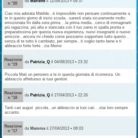
da
Marlene
il 11/09/2013 • 09:37
n °20
Ciao mia adorata Matilde...è impossibile non pensare continuamente a
te in questo giorno di inizio scuola...saresti stata sicuramente molto
emozionata fin dalla sera prima ...la prima media...cerco di immaginarti
più ragazzina, più alta e slanciata con il tuo zaino in spalla pronta e
preparatissima per questa nuova esperienza, nuovi insegnanti e nuove
amicizie...ancora mi chiedo come possiamo sopportare tutto questo...
senza di te tutto è cambiato, per sempre...ti voglio tanto bene e ti
abbraccio forte forte...zia Meme
Reazione
da
Patrizia_Q
il 04/08/2013 • 23:32
n °19
Piccola Mati un pensiero a te in questa giornata di ricorrenza. Un
abbraccio affettuoso ai tuoi genitori.
Reazione
da
Patrizia_Q
il 27/04/2013 • 22:26
n °18
Tanti cari auguri piccola...un abbraccio ai tuoi cari....stai loro sempre
accanto.
Reazione
da
Mamma
il 27/04/2013 • 08:03
n °17