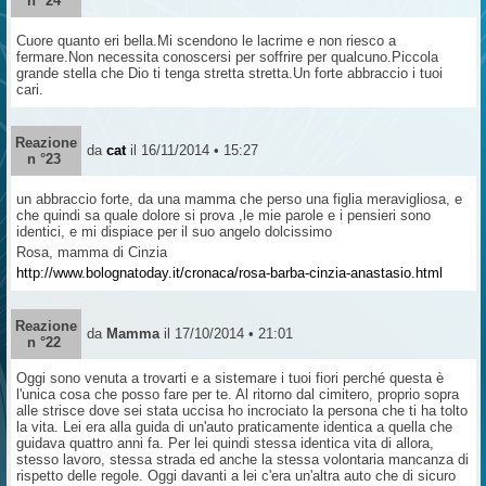
n °24
Cuore quanto eri bella.Mi scendono le lacrime e non riesco a
fermare.Non necessita conoscersi per soffrire per qualcuno.Piccola
grande stella che Dio ti tenga stretta stretta.Un forte abbraccio i tuoi
cari.
Reazione
da
cat
il 16/11/2014 • 15:27
n °23
un abbraccio forte, da una mamma che perso una figlia meravigliosa, e
che quindi sa quale dolore si prova ,le mie parole e i pensieri sono
identici, e mi dispiace per il suo angelo dolcissimo
Rosa, mamma di Cinzia
http://www.bolognatoday.it/cronaca/rosa-barba-cinzia-anastasio.html
Reazione
da
Mamma
il 17/10/2014 • 21:01
n °22
Oggi sono venuta a trovarti e a sistemare i tuoi fiori perché questa è
l'unica cosa che posso fare per te. Al ritorno dal cimitero, proprio sopra
alle strisce dove sei stata uccisa ho incrociato la persona che ti ha tolto
la vita. Lei era alla guida di un'auto praticamente identica a quella che
guidava quattro anni fa. Per lei quindi stessa identica vita di allora,
stesso lavoro, stessa strada ed anche la stessa volontaria mancanza di
rispetto delle regole. Oggi davanti a lei c'era un'altra auto che di sicuro