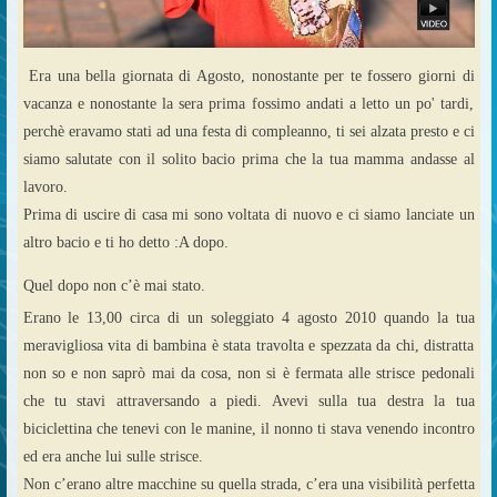
Era una bella giornata di Agosto, nonostante per te fossero giorni di
vacanza e nonostante la sera prima fossimo andati a letto un po' tardi,
perchè eravamo stati ad una festa di compleanno, ti sei alzata presto e ci
siamo salutate con il solito bacio prima che la tua mamma andasse al
lavoro.
Prima di uscire di casa mi sono voltata di nuovo e ci siamo lanciate un
altro bacio e ti ho detto :A dopo.
Quel dopo non c’è mai stato.
Erano le 13,00 circa di un soleggiato 4 agosto 2010 quando la tua
meravigliosa vita di bambina è stata travolta e spezzata da chi, distratta
non so e non saprò mai da cosa, non si è fermata alle strisce pedonali
che tu stavi attraversando a piedi. Avevi sulla tua destra la tua
biciclettina che tenevi con le manine, il nonno ti stava venendo incontro
ed era anche lui sulle strisce.
Non c’erano altre macchine su quella strada, c’era una visibilità perfetta