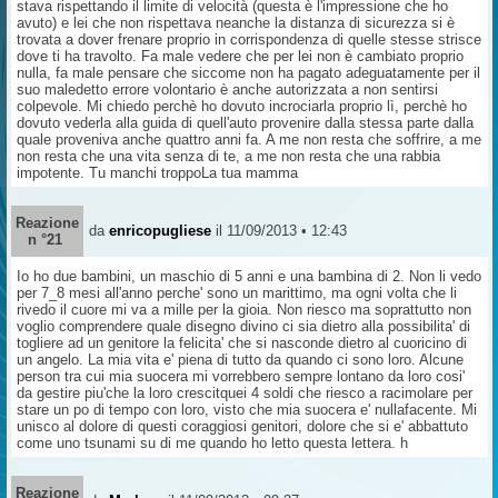
stava rispettando il limite di velocità (questa è l'impressione che ho
avuto) e lei che non rispettava neanche la distanza di sicurezza si è
trovata a dover frenare proprio in corrispondenza di quelle stesse strisce
dove ti ha travolto. Fa male vedere che per lei non è cambiato proprio
nulla, fa male pensare che siccome non ha pagato adeguatamente per il
suo maledetto errore volontario è anche autorizzata a non sentirsi
colpevole. Mi chiedo perchè ho dovuto incrociarla proprio lì, perchè ho
dovuto vederla alla guida di quell'auto provenire dalla stessa parte dalla
quale proveniva anche quattro anni fa. A me non resta che soffrire, a me
non resta che una vita senza di te, a me non resta che una rabbia
impotente. Tu manchi troppoLa tua mamma
Reazione
da
enricopugliese
il 11/09/2013 • 12:43
n °21
Io ho due bambini, un maschio di 5 anni e una bambina di 2. Non li vedo
per 7_8 mesi all'anno perche' sono un marittimo, ma ogni volta che li
rivedo il cuore mi va a mille per la gioia. Non riesco ma soprattutto non
voglio comprendere quale disegno divino ci sia dietro alla possibilita' di
togliere ad un genitore la felicita' che si nasconde dietro al cuoricino di
un angelo. La mia vita e' piena di tutto da quando ci sono loro. Alcune
person tra cui mia suocera mi vorrebbero sempre lontano da loro cosi'
da gestire piu'che la loro crescitquei 4 soldi che riesco a racimolare per
stare un po di tempo con loro, visto che mia suocera e' nullafacente. Mi
unisco al dolore di questi coraggiosi genitori, dolore che si e' abbattuto
come uno tsunami su di me quando ho letto questa lettera. h
Reazione