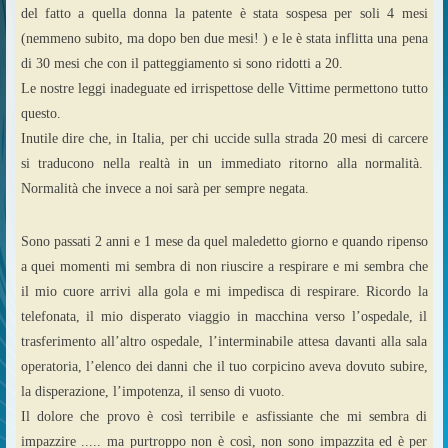
del fatto a quella donna la patente è stata sospesa per soli 4 mesi
(nemmeno subito, ma dopo ben due mesi! ) e le è stata inflitta una pena
di 30 mesi che con il patteggiamento si sono ridotti a 20.
Le nostre leggi inadeguate ed irrispettose delle Vittime permettono tutto
questo.
Inutile dire che, in Italia, per chi uccide sulla strada 20 mesi di carcere
si traducono nella realtà in un immediato ritorno alla normalità.
Normalità che invece a noi sarà per sempre negata.
Sono passati 2 anni e 1 mese da quel maledetto giorno e quando ripenso
a quei momenti mi sembra di non riuscire a respirare e mi sembra che
il mio cuore arrivi alla gola e mi impedisca di respirare. Ricordo la
telefonata, il mio disperato viaggio in macchina verso l’ospedale, il
trasferimento all’altro ospedale, l’interminabile attesa davanti alla sala
operatoria, l’elenco dei danni che il tuo corpicino aveva dovuto subire,
la disperazione, l’impotenza, il senso di vuoto.
Il dolore che provo è così terribile e asfissiante che mi sembra di
impazzire ..... ma purtroppo non è così, non sono impazzita ed è per