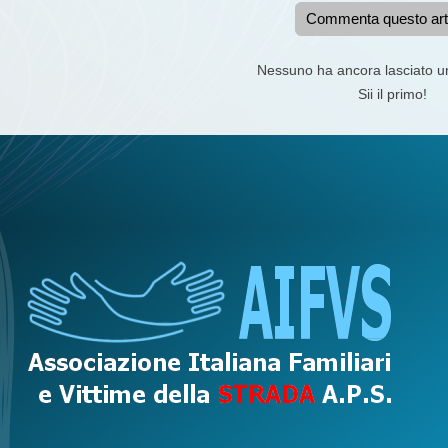
Commenta questo art
Nessuno ha ancora lasciato 
Sii il primo!