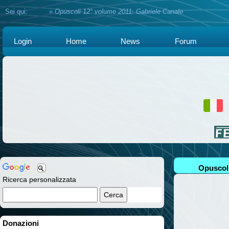
Sei qui:
Home
»
Opuscoli 12° volume 2011: Gabriele Canale
Login
Home
News
Forum
Opuscoli
Ricerca personalizzata
Donazioni