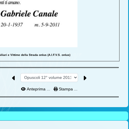
iliari e Vittime della Strada onlus (A.I.F.V.S. onlus)
Anteprima ...
Stampa ...