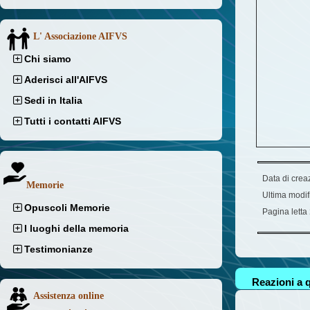
L' Associazione AIFVS
Chi siamo
Aderisci all'AIFVS
Sedi in Italia
Tutti i contatti AIFVS
Data di crea
Memorie
Ultima modif
Opuscoli Memorie
Pagina letta
I luoghi della memoria
Testimonianze
Reazioni a q
Assistenza online