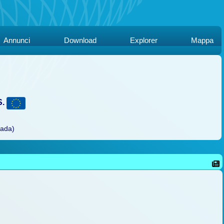
Annunci
Download
Explorer
Mappa
S.
rada)