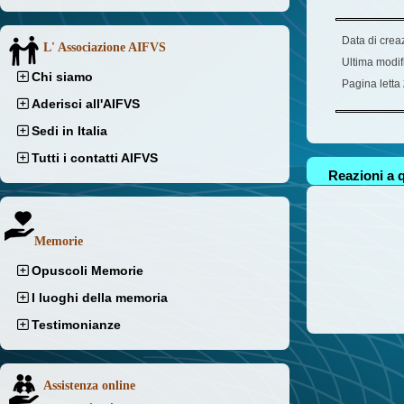
Data di crea
L' Associazione AIFVS
Ultima modif
Chi siamo
Pagina letta
Aderisci all'AIFVS
Sedi in Italia
Tutti i contatti AIFVS
Reazioni a q
Memorie
Opuscoli Memorie
I luoghi della memoria
Testimonianze
Assistenza online