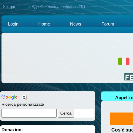
Sei qui:
Home
»
Appelli e ricerca testimoni 2011
Login
Home
News
Forum
Appelli 
Ricerca personalizzata
Donazioni
Cos'è su