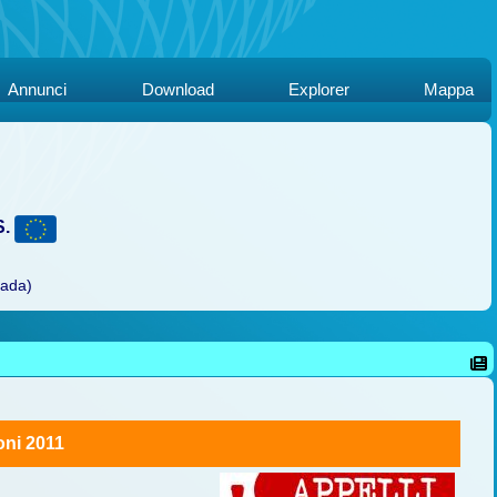
Annunci
Download
Explorer
Mappa
S.
rada)
oni 2011