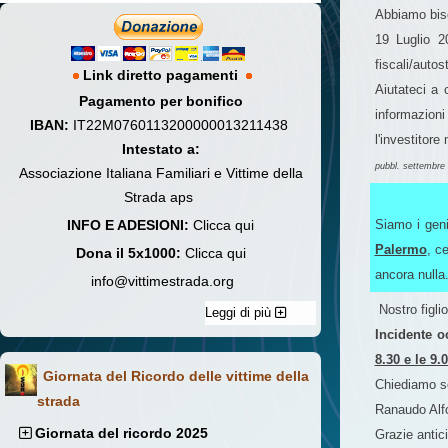
Abbiamo biso
19 Luglio 20
fiscali/auto
Link diretto pagamenti
Aiutateci a
Pagamento per bonifico
informazioni
IBAN:
IT22M0760113200000013211438
l'investitor
Intestato a:
pubbl. settembre
Associazione Italiana Familiari e Vittime della
Strada aps
INFO E ADESIONI:
Clicca qui
Siamo i geni
Palermo
, c
Dona il 5x1000:
Clicca qui
ancora nulla
info@vittimestrada.org
Nostro figli
Leggi di più
Incidente 
8.30 e le 9.
Giornata del Ricordo delle vittime della
Chiediamo se
strada
Ranaudo Alf
Giornata del ricordo 2025
Grazie antic