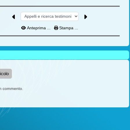
Anteprima ...
Stampa ...
icolo
un commento.