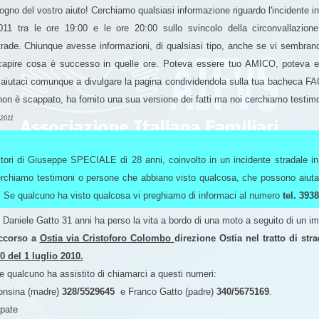
gno del vostro aiuto! Cerchiamo qualsiasi informazione riguardo l'incidente in
11 tra le ore 19:00 e le ore 20:00 sullo svincolo della circonvallazione s
strade. Chiunque avesse informazioni, di qualsiasi tipo, anche se vi sembrano
 capire cosa è successo in quelle ore. Poteva essere tuo AMICO, poteva
 aiutaci comunque a divulgare la pagina condividendola sulla tua bacheca F
e non è scappato, ha fornito una sua versione dei fatti ma noi cerchiamo testim
 2011
tori di Giuseppe SPECIALE di 28 anni, coinvolto in un incidente stradale i
erchiamo testimoni o persone che abbiano visto qualcosa, che possono aiutarc
. Se qualcuno ha visto qualcosa vi preghiamo di informaci al numero
tel. 393
o Daniele Gatto 31 anni ha perso la vita a bordo di una moto a seguito di un im
occorso a
Ostia via Cristoforo Colombo
direzione Ostia nel tratto di str
00 del 1 luglio 2010.
 qualcuno ha assistito di chiamarci a questi numeri:
onsina (madre)
328/5529645
e Franco Gatto (padre)
340/5675169
.
ipate