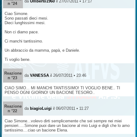
da
Umberto1960
il 27/07/2011 • 17:17
n °24
Ciao Simone.
Sono passati dieci mesi.
Dieci lunghissimi mesi.
Non ci diamo pace.
Ci manchi tantissimo.
Un abbraccio da mamma, papà, e Daniele.
Ti voglio bene.
Reazione
da
VANESSA
il 26/07/2011 • 23:46
n °23
CIAO SIMO... MI MANCHI TANTISSIMO! TI VOGLIO BENE.. TI
PENSO OGNI GIORNO! UN BACIONE TESORO..
Reazione
da
biagioLuigi
il 06/07/2011 • 11:27
n °22
Ciao Simone...volevo dirti semplicemente che sei sempre nei miei
pensieri.....Simone puoi dare un bacione al mio Luigi e digli che lo amo
tantissimo....ciao un bacione Elena.