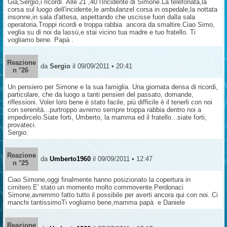
Già,Sergio,i ricordi. Alle 21 ,40 l'incidente di Simone.La telefonata,la
corsa sul luogo dell'incidente,le ambulanzel corsa in ospedale,la nottata
insonne,in sala d'attesa, aspettando che uscisse fuori dalla sala
operatoria.Troppi ricordi e troppa rabbia ancora da smaltire.Ciao Simo,
veglia su di noi da lassù,e stai vicino tua madre e tuo fratello. Ti
vogliamo bene. Papà .
Reazione
da
Sergio
il 09/09/2011 • 20:41
n °26
Un pensiero per Simone e la sua famiglia. Una giornata densa di ricordi,
particolare, che da luogo a tanti pensieri del passato, domande,
riflessioni. Voler loro bene è stato facile, più difficile è il tenerli con noi
con serenità...purtroppo avremo sempre troppa rabbia dentro noi a
impedircelo.Siate forti, Umberto, la mamma ed il fratello...siate forti,
provateci.
Sergio.
Reazione
da
Umberto1960
il 09/09/2011 • 12:47
n °25
Ciao Simone,oggi finalmente hanno posizionato la copertura in
cimitero.E' stato un momento molto commovente.Perdonaci
Simone,avremmo fatto tutto il possibile per averti ancora qui con noi. Ci
manchi tantissimoTi vogliamo bene,mamma papà e Daniele
Reazione