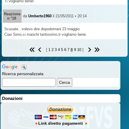
Ti vogliamo bene!
Reazione
da
Umberto1960
il 21/05/2011 • 20:14
n °18
Scusate, volevo dire dopodomani 23 maggio.
Ciao Simo,ci manchi tantissimo,ti vogliamo bene.
8
[
1
2
3
4
5
6
7
9
10
]
Ricerca personalizzata
Donazioni
Link diretto pagamenti