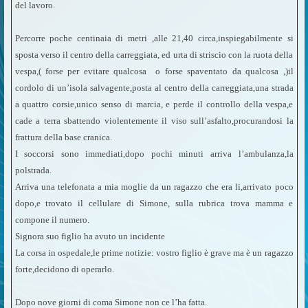
del lavoro.
Percorre poche centinaia di metri ,alle 21,40 circa,inspiegabilmente si
sposta verso il centro della carreggiata, ed urta di striscio con la ruota della
vespa,( forse per evitare qualcosa o forse spaventato da qualcosa ,)il
cordolo di un’isola salvagente,posta al centro della carreggiata,una strada
a quattro corsie,unico senso di marcia, e perde il controllo della vespa,e
cade a terra sbattendo violentemente il viso sull’asfalto,procurandosi la
frattura della base cranica.
I soccorsi sono immediati,dopo pochi minuti arriva l’ambulanza,la
polstrada.
Arriva una telefonata a mia moglie da un ragazzo che era li,arrivato poco
dopo,e trovato il cellulare di Simone, sulla rubrica trova mamma e
compone il numero.
Signora suo figlio ha avuto un incidente
La corsa in ospedale,le prime notizie: vostro figlio è grave ma è un ragazzo
forte,decidono di operarlo.
Dopo nove giorni di coma Simone non ce l’ha fatta.