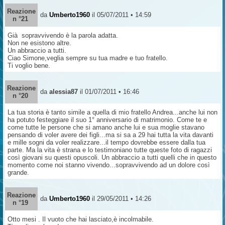
Reazione
da
Umberto1960
il 05/07/2011 • 14:59
n °21
Già sopravvivendo è la parola adatta.
Non ne esistono altre.
Un abbraccio a tutti.
Ciao Simone,veglia sempre su tua madre e tuo fratello.
Ti voglio bene.
Reazione
da
alessia87
il 01/07/2011 • 16:46
n °20
La tua storia è tanto simile a quella di mio fratello Andrea...anche lui non
ha potuto festeggiare il suo 1° anniversario di matrimonio. Come te e
come tutte le persone che si amano anche lui e sua moglie stavano
pensando di voler avere dei figli...ma si sa a 29 hai tutta la vita davanti
e mille sogni da voler realizzare...il tempo dovrebbe essere dalla tua
parte. Ma la vita è strana e lo testimoniano tutte queste foto di ragazzi
così giovani su questi opuscoli. Un abbraccio a tutti quelli che in questo
momento come noi stanno vivendo...sopravvivendo ad un dolore così
grande.
Reazione
da
Umberto1960
il 29/05/2011 • 14:26
n °19
Otto mesi . Il vuoto che hai lasciato,è incolmabile.