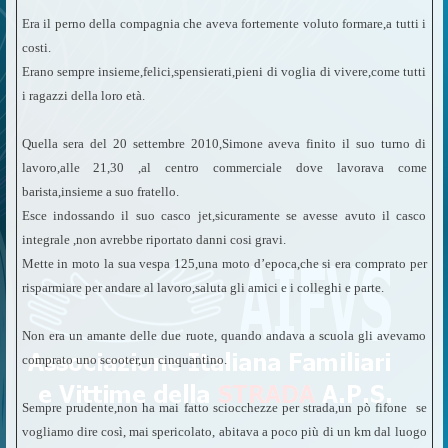
Era il perno della compagnia che aveva fortemente voluto formare,a tutti i
costi.
Erano sempre insieme,felici,spensierati,pieni di voglia di vivere,come tutti
i ragazzi della loro età.
Quella sera del 20 settembre 2010,Simone aveva finito il suo turno di
lavoro,alle 21,30 ,al centro commerciale dove lavorava come
barista,insieme a suo fratello.
Esce indossando il suo casco jet,sicuramente se avesse avuto il casco
integrale ,non avrebbe riportato danni cosi gravi.
Mette in moto la sua vespa 125,una moto d’epoca,che si era comprato per
risparmiare per andare al lavoro,saluta gli amici e i colleghi e parte.
Non era un amante delle due ruote, quando andava a scuola gli avevamo
comprato uno scooter,un cinquantino.
Sempre prudente,non ha mai fatto sciocchezze per strada,un pò fifone se
vogliamo dire così, mai spericolato, abitava a poco più di un km dal luogo