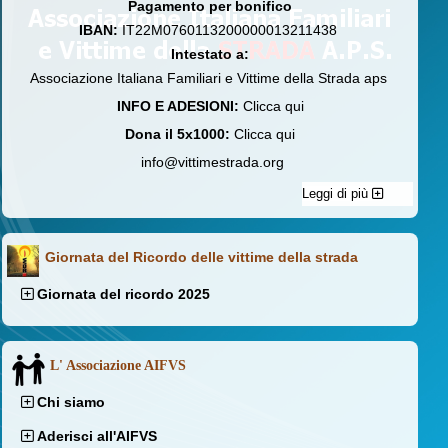
Pagamento per bonifico
IBAN:
IT22M0760113200000013211438
Intestato a:
Associazione Italiana Familiari e Vittime della Strada aps
INFO E ADESIONI:
Clicca qui
Dona il 5x1000:
Clicca qui
info@vittimestrada.org
Leggi di più
Giornata del Ricordo delle vittime della strada
Giornata del ricordo 2025
L' Associazione AIFVS
Chi siamo
Aderisci all'AIFVS