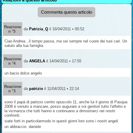
Commenta questo articolo
Reazione
da
Patrizia_Q
il 16/04/2011 • 00:52
n °5
Ciao Andrea...il tempo passa..ma sei sempre nel cuore dei tuoi cari. Un
saluto alla tua famiglia.
Reazione
da
ANGELA
il 14/04/2011 • 17:55
n °4
un bacio dolce angelo
Reazione
da
patrizio
il 11/04/2011 • 22:14
n °3
sono il papà di patrizio cerrito opuscolo 11, anche lui il giorno di Pasqua
2008 è venuto a mancare, posso augurare a voi genitori tutto l'affetto e
la vicinanza che tutti hanno e continuano a dimostrarci nei nostri
confronti.
siate forti in particolarmodo in questi giorni loro sono i nostri angeli
un abbraccio daniele