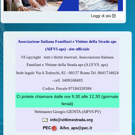
Leggi di più
C'è un modo di contribuire alle attività dell’A.I.F.V.S. a favore
delle vittime della strada e per dare giustizia ai superstiti ed ai
loro familiari che non costa nulla: devolvere il 5 per mille della
propria dichiarazione dei redditi all’A.I.F.V.S.
Associazione Italiana Familiari e Vittime della Strada aps
Come fare
(AIFVS aps) - sito ufficiale
1.
Compila la scheda CUD o del modello 730.
©​Copyright tutti i diritti riservati. Associazione Italiana
2.
Firma nel riquadro indicato come “Sostegno delle
Familiari e Vittime della Strada aps (A.I.F.V.S. aps)
organizzazioni non lucrative di utilità sociale, delle associazioni
Sede legale Via A.Tedeschi, 82 - 00157 Roma Tel. 0641734624
di promozione sociale...”
-
cell.
3409168405
3.
Indica nel riquadro
il codice fiscale dell’A.I.F.V.S.:
Codice. Fiscale 97184320584
97184320584
Ci potete chiamare dalle ore 9,30 alle 12,30 (giornate
feriali)
Webmaster Giorgio GIUNTA (AIFVS PV)
Leggi come fare
info@vittimestrada.org
(versione stampabile)
PEC
Aifvs_aps@pec.it