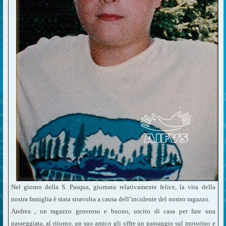
Nel giorno della S. Pasqua, giornata relativamente felice, la vita della
nostra famiglia è stata stravolta a causa dell’incidente del nostro ragazzo.
Andrea , un ragazzo generoso e buono, uscito di casa per fare una
passeggiata, al ritorno, un suo amico gli offre un passaggio sul motorino e