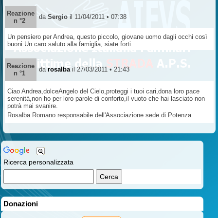
Reazione
da
Sergio
il 11/04/2011 • 07:38
n °2
Un pensiero per Andrea, questo piccolo, giovane uomo dagli occhi così
buoni.Un caro saluto alla famiglia, siate forti.
Reazione
da
rosalba
il 27/03/2011 • 21:43
n °1
Ciao Andrea,dolceAngelo del Cielo,proteggi i tuoi cari,dona loro pace
serenità,non ho per loro parole di conforto,il vuoto che hai lasciato non
potrà mai svanire.
Rosalba Romano responsabile dell'Associazione sede di Potenza
Ricerca personalizzata
Donazioni