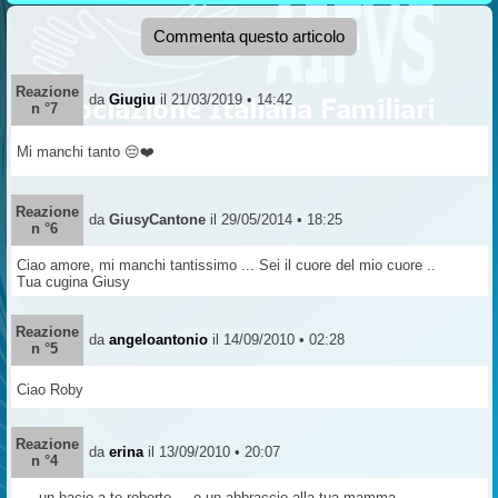
Commenta questo articolo
Reazione
da
Giugiu
il 21/03/2019 • 14:42
n °7
Mi manchi tanto 😔❤️
Reazione
da
GiusyCantone
il 29/05/2014 • 18:25
n °6
Ciao amore, mi manchi tantissimo ... Sei il cuore del mio cuore ..
Tua cugina Giusy
Reazione
da
angeloantonio
il 14/09/2010 • 02:28
n °5
Ciao Roby
Reazione
da
erina
il 13/09/2010 • 20:07
n °4
.....un bacio a te roberto.....e un abbraccio alla tua mamma...............