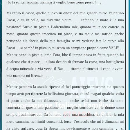
. Io la solita risposta: mamma ti voglio bene torno presto! . . .
Mi infilo il casco, quello nuovo in onore del mio grande mito: Valentino
Rossi, e su in sella, mi divertirò sicuro . . . infondo la moto è la mia
passione! Arrivo in pista e l’adrenalina sale, quanto mi piace correre in
moto, quanto questo tracciato mi piace, e tra me e me sorrido anche
pensando ala faccia della mia famiglia se mi vedesse fare le curve alla
Rossi. . . si perché in pista io mi sento un campione proprio come VALE!. . .
Mentre sono in pista guardo l’ora, bhe il tempo passa in fretta quando fai
qualcosa che ti piace. . . allora decido di fermare la corsa, una bottiglietta
d’acqua minerale e via verso il Bar . . . ritorno altrimenti il capo, ovvero
mia mamma mi licenzia . . .
Mentre percorro la statale ripenso al bel pomeriggio trascorso e a quanto
tempo avrò per ripetere la bellissima giornata, chissà magari qualche volta
ci porto anche la mia fidanzata . . . anche se lei non è che sia tanto
contenta di questa mia passione. . . meglio sorridere va, le donne sono
sempre pessimiste. . . . Da lontano vedo una macchina, un ombra, la mia
moto cammina nei limiti consentiti, forse l’ostacolo che mi è dinnanzi mi
ha visto arrivare, cosa fa sbuca improvvisamente e non cammina. . . si