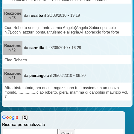
Reazione
da
rosalba
il 28/08/2010 • 19:19
n °3
Ciao Roberto somigli tanto al mio Angelo(Angelo Sabia opuscolo
n.7),occhi azzurri,bontà,altruismo e allegria,vi abbraccio forte forte
Reazione
da
carmilla
il 28/08/2010 • 16:29
n °2
Ciao Roberto....
Reazione
da
pierangela
il 28/08/2010 • 09:20
n °1
Altra triste storia, ora questi ragazzi son tutti assieme in un nuovo
mondo.................ciao roberto. piera, mamma di canobbio maurizio vol.
7
Ricerca personalizzata