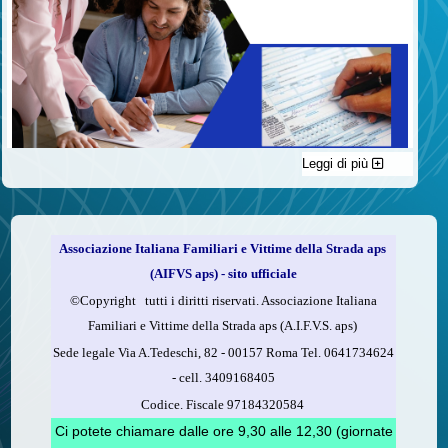
Leggi di più
C'è un modo di contribuire alle attività dell’A.I.F.V.S. a favore
delle vittime della strada e per dare giustizia ai superstiti ed ai
loro familiari che non costa nulla: devolvere il 5 per mille della
propria dichiarazione dei redditi all’A.I.F.V.S.
Associazione Italiana Familiari e Vittime della Strada aps
Come fare
(AIFVS aps) - sito ufficiale
1.
Compila la scheda CUD o del modello 730.
©​Copyright tutti i diritti riservati. Associazione Italiana
2.
Firma nel riquadro indicato come “Sostegno delle
Familiari e Vittime della Strada aps (A.I.F.V.S. aps)
organizzazioni non lucrative di utilità sociale, delle associazioni
Sede legale Via A.Tedeschi, 82 - 00157 Roma Tel. 0641734624
di promozione sociale...”
-
cell.
3409168405
3.
Indica nel riquadro
il codice fiscale dell’A.I.F.V.S.:
Codice. Fiscale 97184320584
97184320584
Ci potete chiamare dalle ore 9,30 alle 12,30 (giornate