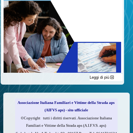
Leggi di più
C'è un modo di contribuire alle attività dell’A.I.F.V.S. a favore
delle vittime della strada e per dare giustizia ai superstiti ed ai
loro familiari che non costa nulla: devolvere il 5 per mille della
propria dichiarazione dei redditi all’A.I.F.V.S.
Associazione Italiana Familiari e Vittime della Strada aps
Come fare
(AIFVS aps) - sito ufficiale
1.
Compila la scheda CUD o del modello 730.
©​Copyright tutti i diritti riservati. Associazione Italiana
2.
Firma nel riquadro indicato come “Sostegno delle
Familiari e Vittime della Strada aps (A.I.F.V.S. aps)
organizzazioni non lucrative di utilità sociale, delle associazioni