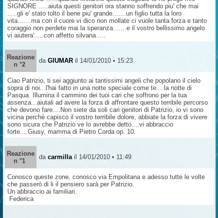
SIGNORE .....aiuta questi genitori ora stanno soffrendo piu' che mai
.....gli e' stato tolto il bene piu' grande.......un figlio tutta la loro
vita.......ma con il cuore vi dico non mollate ci vuole tanta forza e tanto
coraggio non perdete mai la speranza.......e il vostro bellissimo angelo
vi aiutera'.....con affetto silvana.....
Reazione
da
GIUMAR
il 14/01/2010 • 15:23
n °2
Ciao Patrizio, ti sei aggiunto ai tantissimi angeli che popolano il cielo
sopra di noi...l'hai fatto in una notte speciale come te....la notte di
Pasqua. Illumina il cammino dei tuoi cari che soffrono per la tua
assenza...aiutali ad avere la forza di affrontare questo terribile percorso
che devono fare....Non siete da soli cari genitori di Patrizio, io vi sono
vicina perchè capisco il vostro terribile dolore, abbiate la forza di vivere
sono sicura che Patrizio ve lo avrebbe detto....vi abbraccio
forte....Giusy, mamma di Pietro Corda op. 10.
Reazione
da
carmilla
il 14/01/2010 • 11:49
n °1
Conosco queste zone, conosco via Empolitana e adesso tutte le volte
che passerò di li il pensiero sarà per Patrizio.
Un abbraccio ai familiari.
Federica