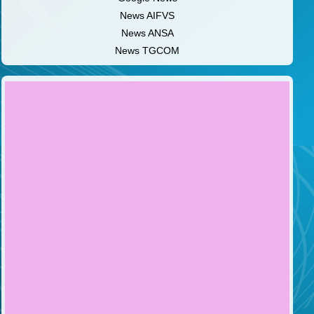
News AIFVS
News ANSA
News TGCOM