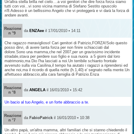
Un'altra stella brilla nel cielo....a voi genitori che dire forza forza siamo
tutti con voi...vi sono vicina mamma di Stefano Sestito opuscolo
n'8.Adesso è un bellissimo Angelo che vi proteggerà e vi darà la forza di
andare avanti.
Reazione
da
ENZAee
il 17/01/2010 • 14:11
n °9
Che ragazzo meraviglioso! Cari genitori di Patrizio,FORZA!Solo questo
posso dirvi, di avere tanta forza per non finire schiacciati dal
dolore.Sono una mamma,che nel 2007,per un gravissimo incidente
stradale,stava per perdere suo figlio e sua nuora a 5 giorni dal loro
matrimonio,ma Dio l'ha lasciati a noi.Un terribile schianto frontale
avvenuto sulla via Casilina,il tempo ha aiutato i ragazzi a riprendersi ed
anche noi,ma il ricordo di quella notte (h.1,40) e' segnato nella mente.Un
affettuoso abbraccio,alla cara famiglia di Patrizio.Enza
Reazione
da
ANGELA
il 16/01/2010 • 15:42
n °8
Un bacio al tuo Angelo, e un forte abbraccio a te.
Reazione
da
FabioPatrick
il 16/01/2010 • 10:38
n °7
Un altro papà, un'altra mamma, altri familiari che si stanno chiedendo il