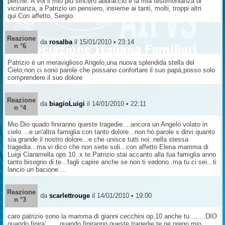
perchè. A voi il mio più sincero abbraccio e la mia testimonianza di
vicinanza, a Patrizio un pensiero, insieme ai tanti, molti, troppi altri
qui.Con affetto, Sergio.
Reazione
da
rosalba
il 15/01/2010 • 23:14
n °6
Patrizio è un meraviglioso Angelo,una nuova splendida stella del
Cielo;non ci sono parole che possano confortare il suo papà,posso solo
comprendere il suo dolore
Reazione
da
biagioLuigi
il 14/01/2010 • 22:11
n °4
Mio Dio quado finiranno queste tragedie....ancora un Angelo volato in
cielo ...e un'altra famiglia con tanto dolore...non hò parole x dirvi quanto
sia grande il nostro dolore...e che unisce tutti noi..nella stessa
tragedia...ma vi dico che non siete soli...con affetto Elena mamma di
Luigi Ciaramella ops 10..x te Patrizio stai accanto alla tua famiglia anno
tanto bisogno di te...fagli capire anche se non ti vedono..ma tu ci sei...ti
lancio un bacione ...
Reazione
da
scarlettrouge
il 14/01/2010 • 19:00
n °3
caro patrizio sono la mamma di gianni cecchini op,10 anche tu........DIO
quando finira' ......quando finiranno queste tragedie te ne prego mio