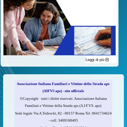
Leggi di più
C'è un modo di contribuire alle attività dell’A.I.F.V.S. a favore
delle vittime della strada e per dare giustizia ai superstiti ed ai
loro familiari che non costa nulla: devolvere il 5 per mille della
propria dichiarazione dei redditi all’A.I.F.V.S.
Associazione Italiana Familiari e Vittime della Strada aps
Come fare
(AIFVS aps) - sito ufficiale
1.
Compila la scheda CUD o del modello 730.
©​Copyright tutti i diritti riservati. Associazione Italiana
2.
Firma nel riquadro indicato come “Sostegno delle
Familiari e Vittime della Strada aps (A.I.F.V.S. aps)
organizzazioni non lucrative di utilità sociale, delle associazioni
Sede legale Via A.Tedeschi, 82 - 00157 Roma Tel. 0641734624
di promozione sociale...”
-
cell.
3409168405
3.
Indica nel riquadro
il codice fiscale dell’A.I.F.V.S.: