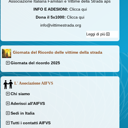
Associazione Italiana Familiari e Vittime della Strada aps
INFO E ADESIONI:
Clicca qui
Dona il 5x1000:
Clicca qui
info@vittimestrada.org
Leggi di più
Giornata del Ricordo delle vittime della strada
Giornata del ricordo 2025
L' Associazione AIFVS
Chi siamo
Aderisci all'AIFVS
Sedi in Italia
Tutti i contatti AIFVS