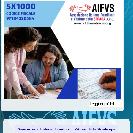
Leggi di più
C'è un modo di contribuire alle attività dell’A.I.F.V.S. a favore
delle vittime della strada e per dare giustizia ai superstiti ed ai
loro familiari che non costa nulla: devolvere il 5 per mille della
propria dichiarazione dei redditi all’A.I.F.V.S.
Associazione Italiana Familiari e Vittime della Strada aps