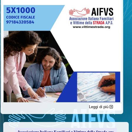
Leggi di più
C'è un modo di contribuire alle attività dell’A.I.F.V.S. a favore
delle vittime della strada e per dare giustizia ai superstiti ed ai
loro familiari che non costa nulla: devolvere il 5 per mille della
propria dichiarazione dei redditi all’A.I.F.V.S.
Associazione Italiana Familiari e Vittime della Strada aps