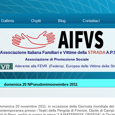
Galleria
Ospiti
Blog
Contattaci
Associazione Italiana Familiari e Vittime della
STRADA
A.P.
Associazione di Promozione Sociale
Aderente alla FEVR (Federaz. Europea delle Vittime della St
domenica 20 NPseudonimoovembre 2011
omenica 20 novembre 2011, in occasione della Giornata mondiale del rico
ontemporanea presso i Teatri della Pergola di Firenze, Dante di Campi
al di Pesa, andrà in scena la piece "LA MATERNITA' OFFESA" di Doretta