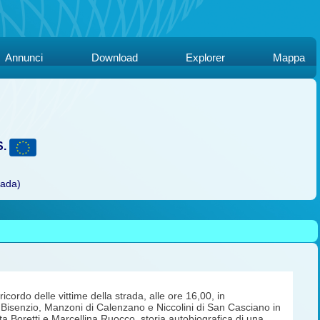
Annunci
Download
Explorer
Mappa
S.
rada)
rdo delle vittime della strada, alle ore 16,00, in
 Bisenzio, Manzoni di Calenzano e Niccolini di San Casciano in
 Boretti e Marcellina Ruocco, storia autobiografica di una