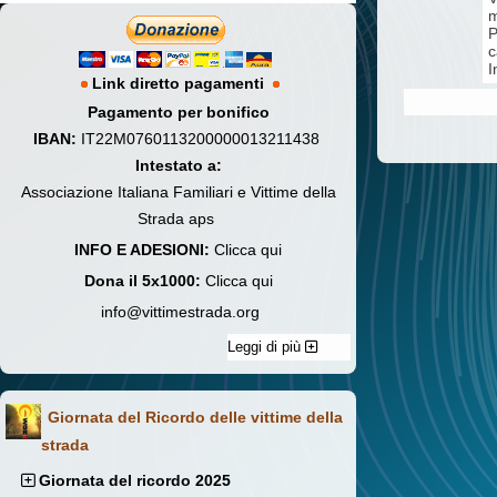
m
P
c
I
Link diretto pagamenti
Pagamento per bonifico
IBAN:
IT22M0760113200000013211438
Intestato a:
Associazione Italiana Familiari e Vittime della
Strada aps
INFO E ADESIONI:
Clicca qui
Dona il 5x1000:
Clicca qui
info@vittimestrada.org
Leggi di più
Giornata del Ricordo delle vittime della
strada
Giornata del ricordo 2025