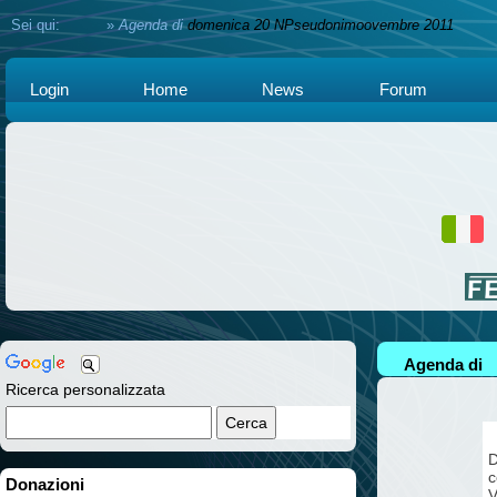
Sei qui:
Home
»
Agenda di
domenica 20 NPseudonimoovembre 2011
Login
Home
News
Forum
Agenda di
Ricerca personalizzata
D
c
Donazioni
V