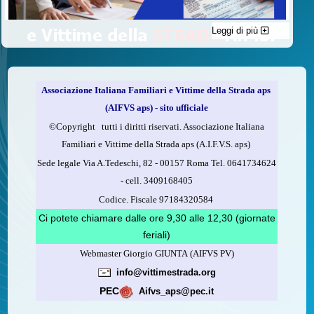
Leggi di più
C'è un modo di contribuire alle attività dell’A.I.F.V.S. a favore
delle vittime della strada e per dare giustizia ai superstiti ed ai
loro familiari che non costa nulla: devolvere il 5 per mille della
propria dichiarazione dei redditi all’A.I.F.V.S.
Associazione Italiana Familiari e Vittime della Strada aps
Come fare
(AIFVS aps) - sito ufficiale
1.
Compila la scheda CUD o del modello 730.
©​Copyright tutti i diritti riservati. Associazione Italiana
2.
Firma nel riquadro indicato come “Sostegno delle
Familiari e Vittime della Strada aps (A.I.F.V.S. aps)
organizzazioni non lucrative di utilità sociale, delle associazioni
Sede legale Via A.Tedeschi, 82 - 00157 Roma Tel. 0641734624
di promozione sociale...”
-
cell.
3409168405
3.
Indica nel riquadro
il codice fiscale dell’A.I.F.V.S.:
Codice. Fiscale 97184320584
97184320584
Ci potete chiamare dalle ore 9,30 alle 12,30 (giornate
feriali)
Webmaster Giorgio GIUNTA (AIFVS PV)
Leggi come fare
info@vittimestrada.org
(versione stampabile)
PEC
Aifvs_aps@pec.it