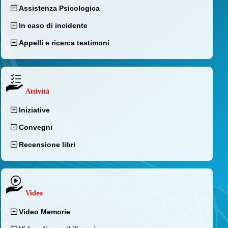
Assistenza Psicologica
In caso di incidente
Appelli e ricerca testimoni
Attività
Iniziative
Convegni
Recensione libri
Video
Video Memorie