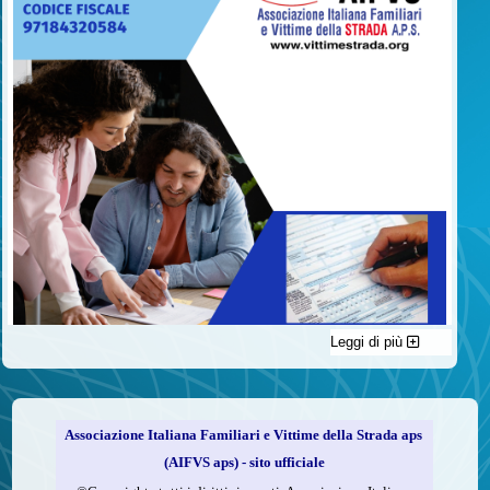
Leggi di più
C'è un modo di contribuire alle attività dell’A.I.F.V.S. a favore
delle vittime della strada e per dare giustizia ai superstiti ed ai
loro familiari che non costa nulla: devolvere il 5 per mille della
propria dichiarazione dei redditi all’A.I.F.V.S.
Associazione Italiana Familiari e Vittime della Strada aps
Come fare
(AIFVS aps) - sito ufficiale
1.
Compila la scheda CUD o del modello 730.