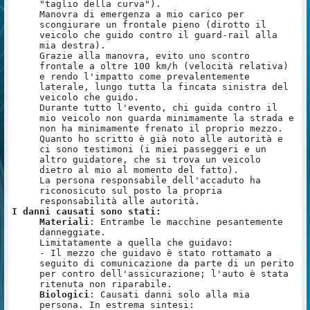
"taglio della curva").
Manovra di emergenza a mio carico per
scongiurare un frontale pieno (dirotto il
veicolo che guido contro il guard-rail alla
mia destra).
Grazie alla manovra, evito uno scontro
frontale a oltre 100 km/h (velocità relativa)
e rendo l'impatto come prevalentemente
laterale, lungo tutta la fincata sinistra del
veicolo che guido.
Durante tutto l'evento, chi guida contro il
mio veicolo non guarda minimamente la strada e
non ha minimamente frenato il proprio mezzo.
Quanto ho scritto è già noto alle autorità e
ci sono testimoni (i miei passeggeri e un
altro guidatore, che si trova un veicolo
dietro al mio al momento del fatto).
La persona responsabile dell'accaduto ha
riconosicuto sul posto la propria
responsabilità alle autorità.
I danni causati sono stati:
Materiali
: Entrambe le macchine pesantemente
danneggiate.
Limitatamente a quella che guidavo:
- Il mezzo che guidavo è stato rottamato a
seguito di comunicazione da parte di un perito
per contro dell'assicurazione; l'auto è stata
ritenuta non riparabile.
Biologici
: Causati danni solo alla mia
persona. In estrema sintesi: