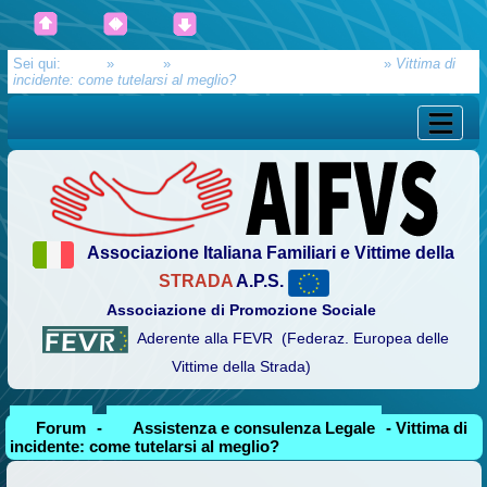
Sei qui:
Home
»
Forum
»
Assistenza e consulenza Legale
»
Vittima di
incidente: come tutelarsi al meglio?
Associazione Italiana Familiari e Vittime della
STRADA
A.P.S.
Associazione di Promozione Sociale
Aderente alla FEVR (Federaz. Europea delle
Vittime della Strada)
Forum
-
Assistenza e consulenza Legale
- Vittima di
incidente: come tutelarsi al meglio?