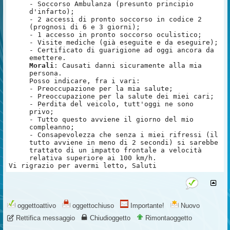
- Soccorso Ambulanza (presunto principio
d'infarto);
- 2 accessi di pronto soccorso in codice 2
(prognosi di 6 e 3 giorni);
- 1 accesso in pronto soccorso oculistico;
- Visite mediche (già eseguite e da eseguire);
- Certificato di guarigione ad oggi ancora da
emettere.
Morali
: Causati danni sicuramente alla mia
persona.
Posso indicare, fra i vari:
- Preoccupazione per la mia salute;
- Preoccupazione per la salute dei miei cari;
- Perdita del veicolo, tutt'oggi ne sono
privo;
- Tutto questo avviene il giorno del mio
compleanno;
- Consapevolezza che senza i miei rifressi (il
tutto avviene in meno di 2 secondi) si sarebbe
trattato di un impatto frontale a velocità
relativa superiore ai 100 km/h.
Vi rigrazio per avermi letto, Saluti
oggettoattivo
oggettochiuso
Importante!
Nuovo
Rettifica messaggio
Chiudioggetto
Rimontaoggetto