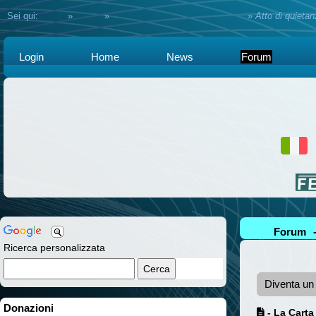
Sei qui:
Home
»
Forum
»
Assistenza e consulenza Legale
»
Atto di quieta
Login
Home
News
Forum
Forum
Ricerca personalizzata
Diventa u
Donazioni
- La Carta