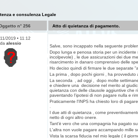
stenza e consulenza Legale
Oggetto n° 256
Atto di quietanza di pagamento.
9/11/2019 • 11:12
da
alessio
Salve, sono incappato nella seguente proble
Dopo lunga e penosa storia per un incidente
incolpevole) , le due assicurazioni dei due
risarcimento in danaro comprensivo delle spe
Ho deciso quindi di firmare le due separate "
La prima , dopo pochi giorni , ha provveduto
La seconda , ad oggi , dopo molte settimane (
e chiedere una decisione nel merito al giudi
quietanza con delle clausole aggiuntive che ri
paventando l'ipotesi di non pagare nulla e ri
Praticamente l'INPS ha chiesto loro di pagare
.
I due atti di quietanza , come preventivamente
netto di ogni altro onere.
Tant'è vero che una compagnia ha pagato sub
L'altra non vuole pagare accampando mille scus
Vista la scarsa fiducia nel mio legale ( il gio