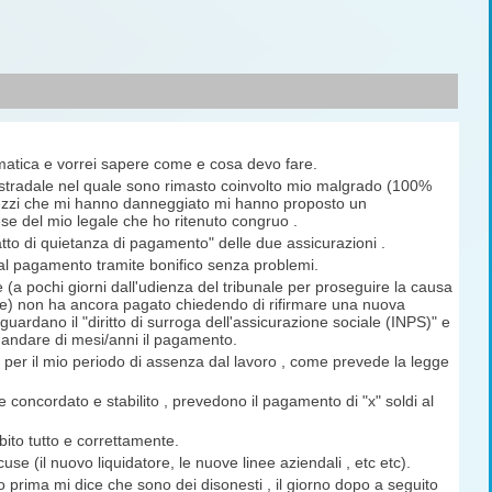
matica e vorrei sapere come e cosa devo fare.
 stradale nel quale sono rimasto coinvolto mio malgrado (100%
 mezzi che mi hanno danneggiato mi hanno proposto un
se del mio legale che ho ritenuto congruo .
atto di quietanza di pagamento" delle due assicurazioni .
 al pagamento tramite bonifico senza problemi.
a pochi giorni dall'udienza del tribunale per proseguire la causa
ce) non ha ancora pagato chiedendo di rifirmare una nuova
guardano il "diritto di surroga dell'assicurazione sociale (INPS)" e
mandare di mesi/anni il pagamento.
 per il mio periodo di assenza dal lavoro , come prevede la legge
 concordato e stabilito , prevedono il pagamento di "x" soldi al
ito tutto e correttamente.
e (il nuovo liquidatore, le nuove linee aziendali , etc etc).
rno prima mi dice che sono dei disonesti , il giorno dopo a seguito