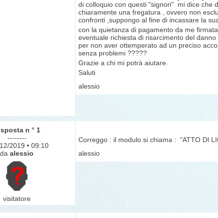
di colloquio con questi "signori" mi dice che
chiaramente una fregatura , ovvero non esclude
confronti ,suppongo al fine di incassare la sua 
con la quietanza di pagamento da me firmat
eventuale richiesta di risarcimento del danno
per non aver ottemperato ad un preciso accord
senza problemi ?????
Grazie a chi mi potrà aiutare.
Saluti
alessio
isposta n ° 1
--------
Correggo : il modulo si chiama : "ATTO 
2/12/2019 • 09:10
da
alessio
alessio
visitatore