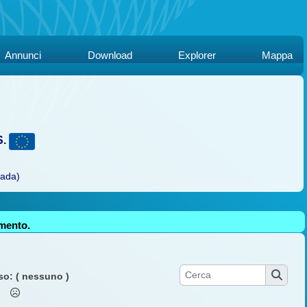
Annunci
Download
Explorer
Mappa
S.
rada)
amento.
so:
( nessuno )