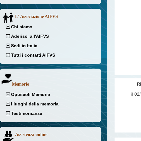
L' Associazione AIFVS
Chi siamo
Aderisci all'AIFVS
Sedi in Italia
Tutti i contatti AIFVS
R
Memorie
il 0
Opuscoli Memorie
I luoghi della memoria
Testimonianze
Assistenza online