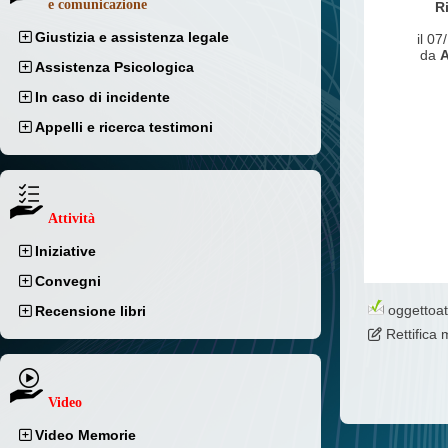
e comunicazione
R
Giustizia e assistenza legale
il 0
da
A
Assistenza Psicologica
In caso di incidente
Appelli e ricerca testimoni
Attività
Iniziative
Convegni
oggettoa
Recensione libri
Rettifica
Video
Video Memorie