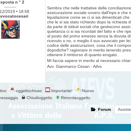
isposta n ° 2
--------
Sembra che nelle trattative della conciliazion
7/12/2019 • 18:58
assicurazione sociale ovvero dall'inps e che ne
vvocatocesari
liquidazione come se ci si sia dimenticati che l
che le si sia stato richiesto dopo la richiesta
da parte di istituti sociali che gestiscono ass
quietanza ci si sia ricordati del fatto e che ri
al posto del primo emesso senza la dovuta dil
ricevuto o no, o meglio il suo avvocato per le
codice delle assicurazioni, cosa che il compo
dopodiche? ragionare in merito tenendo presen
ottenere il rimborso di quanto erogato..
Mi faccia sapere in merito al necessario chi
Avv. Gianmarco Cesari - Aifvs
ttivo
oggettochiuso
Importante!
Nuovo
 messaggio
Chiudioggetto
Rimontaoggetto
Forum