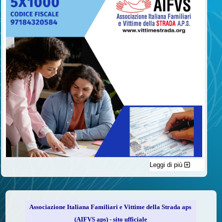
Leggi di più
C'è un modo di contribuire alle attività dell’A.I.F.V.S. a favore
delle vittime della strada e per dare giustizia ai superstiti ed ai
loro familiari che non costa nulla: devolvere il 5 per mille della
propria dichiarazione dei redditi all’A.I.F.V.S.
Associazione Italiana Familiari e Vittime della Strada aps
Come fare
(AIFVS aps) - sito ufficiale