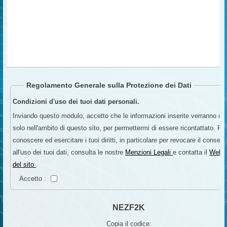
Occorre verificare se vi sia stata una mera limitazione dei poteri riconosciut
persona offesa nel rito del patteggiamento oppure una concreta violazione di
processuali derivante dall’omessa comunicazione di atti che avrebbero do
essere portati a Vostra conoscenza. Oppure se al vostro legale è sfuggito 
informarvi.
In tutti i casi, ovviamente, la definizione del procedimento penale mediant
patteggiamento non preclude in alcun modo la tutela risarcitoria dei familiar
vittima. Il diritto al risarcimento dei danni patrimoniali e non patrimoniali re
pertanto pienamente esercitabile.
Questo è quanto posso dirle senza aver esaminato la sentenza di
patteggiamento, eventuale richiesta di avvisi o elezione di domicilio ed atti 
Regolamento Generale sulla Protezione dei Dati
alle notifiche effettuate.
Cordiali Saluti
Condizioni d'uso dei tuoi dati personali.
Avv. Giuseppe Incardona
Inviando questo modulo, accetto che le informazioni inserite verranno uti
legale della A.I.F.V.S.- sede di Palermo e Milano - Avvocato Cassa
solo nell'ambito di questo sito, per permettermi di essere ricontattato. Pe
conoscere ed esercitare i tuoi diritti, in particolare per revocare il consen
all'uso dei tuoi dati, consulta le nostre
Menzioni Legali
e contatta il
Webm
del sito
.
Accetto :
NEZF2K
Copia il codice: