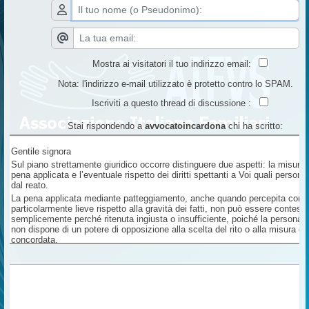
Mostra ai visitatori il tuo indirizzo email:
Nota: l'indirizzo e-mail utilizzato è protetto contro lo SPAM.
Iscriviti a questo thread di discussione :
Stai rispondendo a
avvocatoincardona
chi ha scritto:
Gentile signora
Sul piano strettamente giuridico occorre distinguere due aspetti: la misura 
pena applicata e l’eventuale rispetto dei diritti spettanti a Voi quali persone
dal reato.
La pena applicata mediante patteggiamento, anche quando percepita com
particolarmente lieve rispetto alla gravità dei fatti, non può essere contesta
semplicemente perché ritenuta ingiusta o insufficiente, poiché la persona 
non dispone di un potere di opposizione alla scelta del rito o alla misura de
concordata.
Ciò non significa tuttavia che non vi siano ulteriori verifiche da svolgere.
Dal Suo racconto emerge infatti un aspetto che merita particolare attenzion
riferisce che la famiglia non sarebbe stata informata della chiusura delle in
della richiesta di patteggiamento e della decisione adottata, nonostante ne
delle indagini sia stato nominato un consulente tecnico di parte.