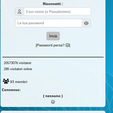
Riconnetti :
Invia
[Password persa?
]
20573076 visitatori
286 visitatori online
93 membri
Connesso:
( nessuno )