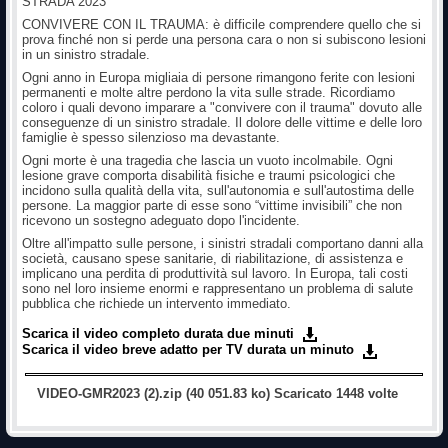
STRADA 2023
CONVIVERE CON IL TRAUMA: è difficile comprendere quello che si
prova finché non si perde una persona cara o non si subiscono lesioni
in un sinistro stradale.
Ogni anno in Europa migliaia di persone rimangono ferite con lesioni
permanenti e molte altre perdono la vita sulle strade. Ricordiamo
coloro i quali devono imparare a "convivere con il trauma" dovuto alle
conseguenze di un sinistro stradale. Il dolore delle vittime e delle loro
famiglie è spesso silenzioso ma devastante.
Ogni morte è una tragedia che lascia un vuoto incolmabile. Ogni
lesione grave comporta disabilità fisiche e traumi psicologici che
incidono sulla qualità della vita, sull'autonomia e sull'autostima delle
persone. La maggior parte di esse sono “vittime invisibili” che non
ricevono un sostegno adeguato dopo l'incidente.
Oltre all'impatto sulle persone, i sinistri stradali comportano danni alla
società, causano spese sanitarie, di riabilitazione, di assistenza e
implicano una perdita di produttività sul lavoro. In Europa, tali costi
sono nel loro insieme enormi e rappresentano un problema di salute
pubblica che richiede un intervento immediato.
Scarica il video completo durata due minuti
Scarica il video breve adatto per TV durata un minuto
VIDEO-GMR2023 (2).zip (40 051.83 ko) Scaricato 1448 volte