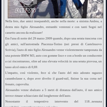
Nella foto, due amici inseparabili, anche nella morte: a sinistra Andrea, a
destra mio figlio Alessandro, entrambi ventenni e con tanti Sogni nel
cassetto ancora da realizzare!
Era l'una di notte del 29 marzo 2009 quando, dopo una serata trascorsa con
gli amici, sull'autostrada Piacenza-Torino (nei pressi di Castelnuovo
Scrivia), l'auto di mio figlio Alessandro venne violentemente tamponata da
una potente BMW M3, auto con gomme lisce e con a bordo un conducente
a cui riscontrarono, oltre ad una elevata velocità in una serata piovosa, un
tasso alcol emico di 0,69.
L'impatto, così violento, fece sì che l'auto del mio adorato ragazzo
carambolasse e, dopo aver divelto il guard-rail, finisse la sua corsa nel
fossato, capovolta.
Alessandro venne sbalzato a 5 metri di distanza dall'auto, il suo amico
invece rimase schiacciato dal longherone dell'auto.
Nonostante il tempestivo intervento del 118...nessuna