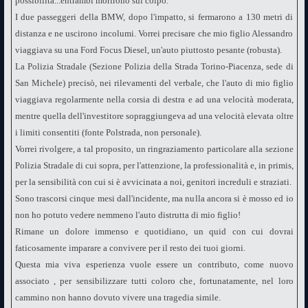
possibilità...entrambi morirono sul colpo.
I due passeggeri della BMW, dopo l'impatto, si fermarono a 130 metri di
distanza e ne uscirono incolumi. Vorrei precisare che mio figlio Alessandro
viaggiava su una Ford Focus Diesel, un'auto piuttosto pesante (robusta).
La Polizia Stradale (Sezione Polizia della Strada Torino-Piacenza, sede di
San Michele) precisò, nei rilevamenti del verbale, che l'auto di mio figlio
viaggiava regolarmente nella corsia di destra e ad una velocità moderata,
mentre quella dell'investitore sopraggiungeva ad una velocità elevata oltre
i limiti consentiti (fonte Polstrada, non personale).
Vorrei rivolgere, a tal proposito, un ringraziamento particolare alla sezione
Polizia Stradale di cui sopra, per l'attenzione, la professionalità e, in primis,
per la sensibilità con cui si è avvicinata a noi, genitori increduli e straziati.
Sono trascorsi cinque mesi dall'incidente, ma nulla ancora si è mosso ed io
non ho potuto vedere nemmeno l'auto distrutta di mio figlio!
Rimane un dolore immenso e quotidiano, un quid con cui dovrai
faticosamente imparare a convivere per il resto dei tuoi giorni.
Questa mia viva esperienza vuole essere un contributo, come nuovo
associato , per sensibilizzare tutti coloro che, fortunatamente, nel loro
cammino non hanno dovuto vivere una tragedia simile.