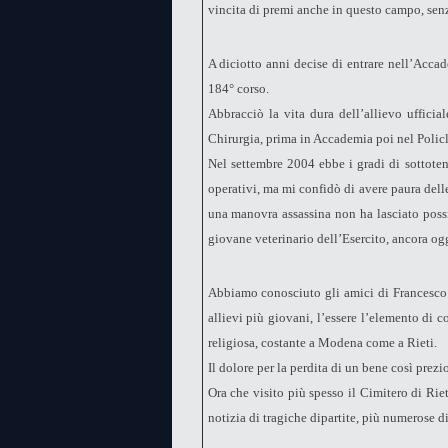
vincita di premi anche in questo campo, senza 
A diciotto anni decise di entrare nell’Accad
184° corso.
Abbracciò la vita dura dell’allievo ufficia
Chirurgia, prima in Accademia poi nel Policl
Nel settembre 2004 ebbe i gradi di sottoten
operativi, ma mi confidò di avere paura dell
una manovra assassina non ha lasciato possib
giovane veterinario dell’Esercito, ancora og
Abbiamo conosciuto gli amici di Francesco ed
allievi più giovani, l’essere l’elemento di c
religiosa, costante a Modena come a Rieti.
Il dolore per la perdita di un bene così prezi
Ora che visito più spesso il Cimitero di Rie
notizia di tragiche dipartite, più numerose d