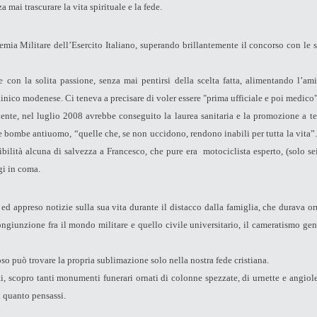
mai trascurare la vita spirituale e la fede.
emia Militare dell’Esercito Italiano, superando brillantemente il concorso con le s
le con la solita passione, senza mai pentirsi della scelta fatta, alimentando l’am
inico modenese. Ci teneva a precisare di voler essere "prima ufficiale e poi medico"
ente, nel luglio 2008 avrebbe conseguito la laurea sanitaria e la promozione a ten
e bombe antiuomo, “quelle che, se non uccidono, rendono inabili per tutta la vita”. 
ilità alcuna di salvezza a Francesco, che pure era motociclista esperto, (solo se
gi in coma.
 appreso notizie sulla sua vita durante il distacco dalla famiglia, che durava or
ongiunzione fra il mondo militare e quello civile universitario, il cameratismo gene
oso può trovare la propria sublimazione solo nella nostra fede cristiana.
ti, scopro tanti monumenti funerari ornati di colonne spezzate, di urnette e angiole
i quanto pensassi.