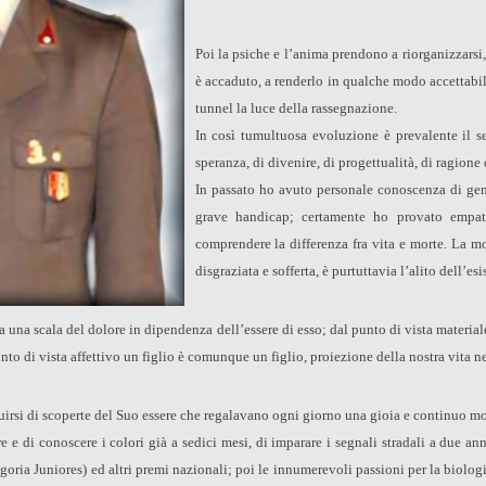
Poi la psiche e l’anima prendono a riorganizzarsi,
è accaduto, a renderlo in qualche modo accettabile
tunnel la luce della rassegnazione.
In così tumultuosa evoluzione è prevalente il s
speranza, di divenire, di progettualità, di ragione 
In passato ho avuto personale conoscenza di geni
grave handicap; certamente ho provato empat
comprendere la differenza fra vita e morte. La mor
disgraziata e sofferta, è purtuttavia l’alito dell’esis
ta una scala del dolore in dipendenza dell’essere di esso; dal punto di vista material
nto di vista affettivo un figlio è comunque un figlio, proiezione della nostra vita ne
irsi di scoperte del Suo essere che regalavano ogni giorno una gioia e continuo mo
e e di conoscere i colori già a sedici mesi, di imparare i segnali stradali a due an
ria Juniores) ed altri premi nazionali; poi le innumerevoli passioni per la biologia,