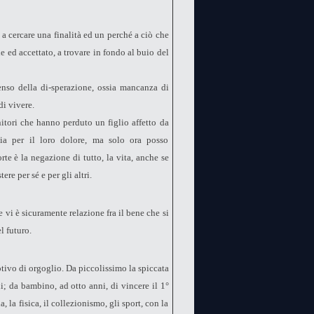
 a cercare una finalità ed un perché a ciò che
 ed accettato, a trovare in fondo al buio del
enso della di-sperazione, ossia mancanza di
di vivere.
tori che hanno perduto un figlio affetto da
ia per il loro dolore, ma solo ora posso
te è la negazione di tutto, la vita, anche se
tere per sé e per gli altri.
e vi è sicuramente relazione fra il bene che si
l futuro.
tivo di orgoglio. Da piccolissimo la spiccata
ni; da bambino, ad otto anni, di vincere il 1°
 la fisica, il collezionismo, gli sport, con la