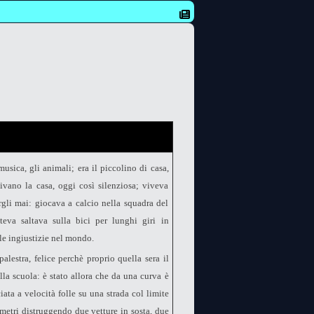
usica, gli animali; era il piccolino di casa,
pivano la casa, oggi così silenziosa; viveva
gli mai: giocava a calcio nella squadra del
eva saltava sulla bici per lunghi giri in
le ingiustizie nel mondo.
alestra, felice perchè proprio quella sera il
la scuola: è stato allora che da una curva è
a a velocità folle su una strada col limite
0 metri distruggendo due vetture in sosta, due