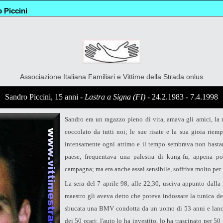
 Piccini
Associazione Italiana Familiari e Vittime della Strada onlus
Sandro Piccini, 15 anni -
Lastra a Signa (FI)
- 24.2.1983 - 7.4.1998
Sandro era un ragazzo pieno di vita, amava gli amici, la m
coccolato da tutti noi; le sue risate e la sua gioia riem
intensamente ogni attimo e il tempo sembrava non bastar
paese, frequentava una palestra di kung-fu, appena pot
campagna; ma era anche assai sensibile, soffriva molto per 
La sera del 7 aprile 98, alle 22,30, usciva appunto dalla p
maestro gli aveva detto che poteva indossare la tunica del
sbucata una BMV condotta da un uomo di 53 anni e lanciat
dei 50 orari; l'auto lo ha investito, lo ha trascinato per 5