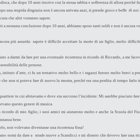
sca, che dopo 10 anni riscrive con la stessa rabbia e sofferenza di allora perché fra
dopo una stupida disgrazia non è ancora arrivata anzi, si prende gioco e beffe di noi
ura che altri vorranno sapere.
 a nessuna conclusione dopo 10 anni, abbiamo speso tanti soldi e non è ancora venu
ncora più assurda: sapete è difficile accettare la morte di un figlio, molto diffici
to a darmi da fare per una eventuale ricorrenza in ricordo di Riccardo, a me facev
sensibilità delle persone.
 istituto d’arte, ci fu un tentativo molto bello e i ragazzi furono molto bravi a pr
e che non si poteva fare di nuovo la mostra, perché era una perdita di tempo farlo 
quartiere in cui abitavamo e dove era successo l’incidente. Mi sarebbe piaciuto far
acevano questo genere di musica.
ricordo di mio figlio, i suoi amici mi aiutarono molto e anche la Scuola del Fiu
astanza bene.
erlo, non volevano diventasse una ricorrenza fissa!
ano nomi da dare a strade nuove a Scandicci e mi dissero che dovevo fare una richi