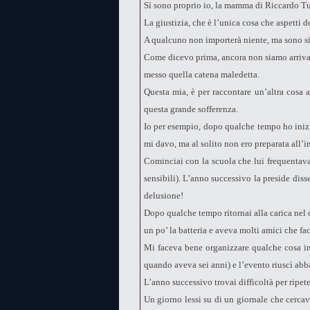
Sì sono proprio io, la mamma di Riccardo Tudi
La giustizia, che è l’unica cosa che aspetti 
A qualcuno non importerà niente, ma sono sic
Come dicevo prima, ancora non siamo arrivati
messo quella catena maledetta.
Questa mia, è per raccontare un’altra cosa a
questa grande sofferenza.
Io per esempio, dopo qualche tempo ho inizia
mi davo, ma al solito non ero preparata all’in
Cominciai con la scuola che lui frequentava,
sensibili). L’anno successivo la preside diss
delusione!
Dopo qualche tempo ritornai alla carica nel 
un po’ la batteria e aveva molti amici che f
Mi faceva bene organizzare qualche cosa in 
quando aveva sei anni) e l’evento riuscì abb
L’anno successivo trovai difficoltà per ripet
Un giorno lessi su di un giornale che cercav