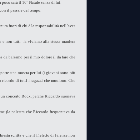
 poco sarà il 10° Natale senza di lui.
 con il passare del tempo.
ta fuori di chi è la responsabilità nell’aver
le e non tutti la viviamo alla stessa maniera
a da balsamo per il mio dolore il da fare che
oporre una mostra per lui (i giovani sono più
in ricordo di tutti i ragazzi che muoiono. Che
e un concerto Rock, perché Riccardo suonava
me (la palestra che Riccardo frequentava da
esta scritta e che il Prefetto di Firenze non