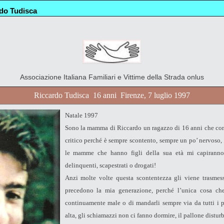
do Tudisca
Associazione Italiana Familiari e Vittime della Strada onlus
Riccardo Tudisca  16 anni  Firenze, 7 luglio 1997
Natale 1997
Sono la mamma di Riccardo un ragazzo di 16 anni che come
critico perché è sempre scontento, sempre un po’ nervoso, 
le mamme che hanno figli della sua età mi capiranno
delinquenti, scapestrati o drogati!
Anzi molte volte questa scontentezza gli viene trasmes
precedono la mia generazione, perché l’unica cosa che
continuamente male o di mandarli sempre via da tutti i 
alta, gli schiamazzi non ci fanno dormire, il pallone disturb