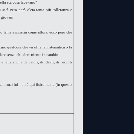
lla età cosa facevano?
sì sarà vero però c’era tanta più tolleranza e
e giovani!
o fame e miseria come allora, ecco però che
ino qualcosa che va oltre la matematica o la
 dare senza chiedere niente in cambio!
 fatta anche di valori, di ideali, di piccoli
e ormai lui non è qui fisicamente (in questo