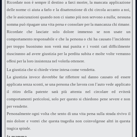
Ricordate non è sempre il destino a farci morire, la mancata applicazione
delle norme ci aiuta a farlo e la disattenzione di chi circola accanto a noi,
che le assicurazioni quando non ci siamo più non servono a nulla; nessuna
somma può ripagare una vita persa e consolare per la mancanza chi rimane.
Ricordate che lasciate solo dolore immenso se non usate un
comportamento responsabile e che la persona o chi ha causato l’incidente
per troppo buonismo non verrà mai punita e i vostri cari difficilmente
riusciranno ad avere giustizia per la perdita subita e molte volte verranno
offesi per la loro insistenza nel volerla ottenere.
La giustizia che si chiede viene intesa come vendetta.
La giustizia invece dovrebbe far riflettere sul danno causato ed essere
applicata senza sconti, se una persona che lavora con l’auto vede applicato
il ritiro della patente sarà più attenta nel circolare ed eviterà
comportamenti pericolosi, solo per questo si chiedono pene severe e non
per vendette.
Personalmente ogni volta che sento di una vita persa sulla strada rivivo il
mio dolore e vorrei che questa tragedia non coinvolgesse altri in questa
tragica spirale.
la mamma