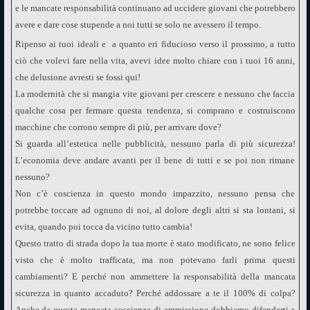
e le mancate responsabilità continuano ad uccidere giovani che potrebbero
avere e dare cose stupende a noi tutti se solo ne avessero il tempo.
Ripenso ai tuoi ideali e a quanto eri fiducioso verso il prossimo, a tutto
ciò che volevi fare nella vita, avevi idee molto chiare con i tuoi 16 anni,
che delusione avresti se fossi qui!
La modernità che si mangia vite giovani per crescere e nessuno che faccia
qualche cosa per fermare questa tendenza, si comprano e costruiscono
macchine che corrono sempre di più, per arrivare dove?
Si guarda all’estetica nelle pubblicità, nessuno parla di più sicurezza!
L’economia deve andare avanti per il bene di tutti e se poi non rimane
nessuno?
Non c’è coscienza in questo mondo impazzito, nessuno pensa che
potrebbe toccare ad ognuno di noi, al dolore degli altri si sta lontani, si
evita, quando poi tocca da vicino tutto cambia!
Questo tratto di strada dopo la tua morte è stato modificato, ne sono felice
visto che è molto trafficata, ma non potevano farli prima questi
cambiamenti? E perché non ammettere la responsabilità della mancata
sicurezza in quanto accaduto? Perché addossare a te il 100% di colpa?
Anche da questa mancata coscienza di ammissione dobbiamo difenderti a