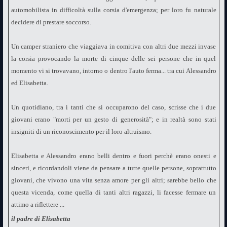
automobilista in difficoltà sulla corsia d'emergenza; per loro fu naturale
decidere di prestare soccorso.
Un camper straniero che viaggiava in comitiva con altri due mezzi invase
la corsia provocando la morte di cinque delle sei persone che in quel
momento vi si trovavano, intorno o dentro l'auto ferma... tra cui Alessandro
ed Elisabetta.
Un quotidiano, tra i tanti che si occuparono del caso, scrisse che i due
giovani erano "morti per un gesto di generosità"; e in realtà sono stati
insigniti di un riconoscimento per il loro altruismo.
Elisabetta e Alessandro erano belli dentro e fuori perchè erano onesti e
sinceri, e ricordandoli viene da pensare a tutte quelle persone, soprattutto
giovani, che vivono una vita senza amore per gli altri; sarebbe bello che
questa vicenda, come quella di tanti altri ragazzi, li facesse fermare un
attimo a riflettere ...
il padre di Elisabetta