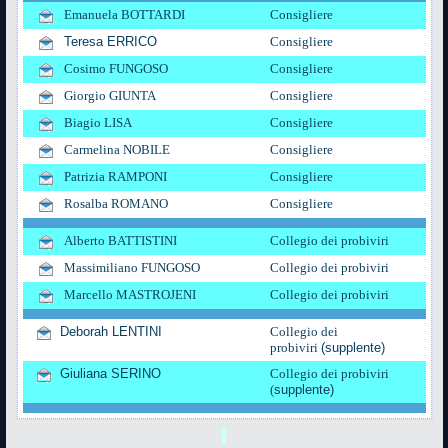
Emanuela BOTTARDI
Consigliere
Teresa ERRICO
Consigliere
Cosimo FUNGOSO
Consigliere
Giorgio GIUNTA
Consigliere
Biagio LISA
Consigliere
Carmelina NOBILE
Consigliere
Patrizia RAMPONI
Consigliere
Rosalba ROMANO
Consigliere
Alberto B
ATTISTINI
Collegio dei probiviri
Massimiliano
FUNGOSO
Collegio dei probiviri
Marcello MASTROJENI
Collegio dei probiviri
Deborah LENTINI
Collegio dei
probiviri
(supplente)
Giuliana SERINO
Collegio dei probiviri
(
supplente)