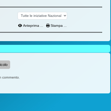
Anteprima ...
Stampa ...
icolo
un commento.