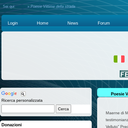
Sei qui:
Home
»
Poesie Vittime della strada
Login
Home
News
Forum
Poesie V
Ricerca personalizzata
Maerne di M
testimonianz
Donazioni
Velluto" Pre