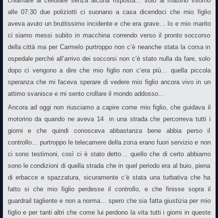
chiamare al cellulare senza alcuna risposta… solo al mattino intorno
alle 07:30 due poliziotti ci suonano a casa dicendoci che mio figlio
aveva avuto un bruttissimo incidente e che era grave… Io e mio marito
ci siamo messi subito in macchina correndo verso il pronto soccorso
della città ma per Carmelo purtroppo non c’è neanche stata la corsa in
ospedale perché all’arrivo dei soccorsi non c’è stato nulla da fare, solo
dopo ci vengono a dire che mio figlio non c’era più… quella piccola
speranza che mi faceva sperare di vedere mio figlio ancora vivo in un
attimo svanisce e mi sento crollare il mondo addosso…
Ancora ad oggi non riusciamo a capire come mio figlio, che guidava il
motorino da quando ne aveva 14 in una strada che percorreva tutti i
giorni e che quindi conosceva abbastanza bene abbia perso il
controllo… purtroppo le telecamere della zona erano fuori servizio e non
ci sono testimoni, così ci è stato detto… quello che di certo abbiamo
sono le condizioni di quella strada che in quel periodo era al buio, piena
di erbacce e spazzatura, sicuramente c’è stata una turbativa che ha
fatto si che mio figlio perdesse il controllo, e che finisse sopra il
guardrail tagliente e non a norma… spero che sia fatta giustizia per mio
figlio e per tanti altri che come lui perdono la vita tutti i giorni in queste